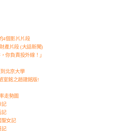
P的4個影片片段
el財產片段 (大話新聞)
三井，你負責投外線！」
紅到北京大學
諒!陋室銘之趙建銘版!
視率走勢圖
帝記
后記
護國聖女記
哥記