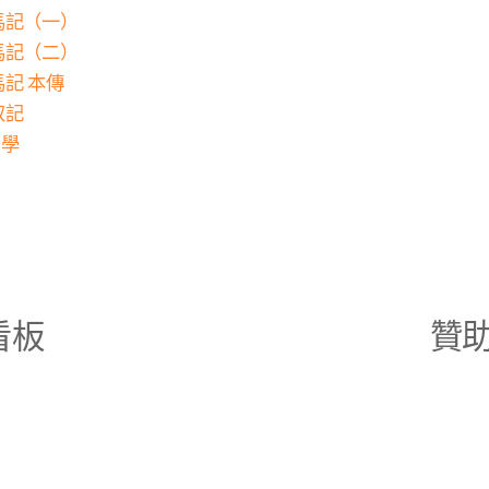
駙馬記（一）
駙馬記（二）
馬記 本傳
奴記
同學
看板
贊