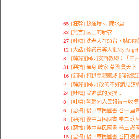
65
[狂幹] 孫運璿 vs 陳水扁
32
[無言] 國王的新衣
27
[吐嘈] 沈老大在53台，婊DP
12
[大話] 徐議員等人批My Ang
8
[轉錄][囧rz]安西教練：「
31
[惡搞] 羞身 歧家 滯國 貧天下
16
[新聞] 打趴皇親國戚 邱毅爆
2
[轉錄][囧rz] 改的不好請見
24
[吐嘈] 民進黨的反撲...
8
[吐嘈] 阿扁向人民報告－收
6
[惡搞] 後中華民國書 卷一 扁
8
[惡搞] 後中華民國書 卷二 珍
16
[惡搞] 後中華民國書 卷三 
15
[惡搞] 後中華民國書 卷四 婊