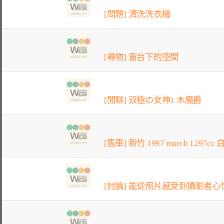
[問題] 清洗洗衣機
[尋物] 窗台下的空間
[閒聊] 双極の女神1 木魔爵
[售車] 新竹 1997 march 1297cc
[討論] 能從照片感受到攝影者心