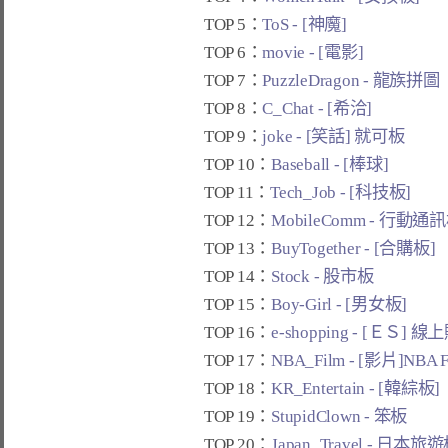
TOP 5：
ToS - [神魔]
TOP 6：
movie - [電影]
TOP 7：
PuzzleDragon - 龍族拼圖
TOP 8：
C_Chat - [希洽]
TOP 9：
joke - [笑話] 就可板
TOP 10：
Baseball - [棒球]
TOP 11：
Tech_Job - [科技板]
TOP 12：
MobileComm - 行動通
TOP 13：
BuyTogether - [合購板]
TOP 14：
Stock - 股市板
TOP 15：
Boy-Girl - [男女板]
TOP 16：
e-shopping - [ＥＳ] 
TOP 17：
NBA_Film - [影片]NBA 
TOP 18：
KR_Entertain - [韓綜板]
TOP 19：
StupidClown - 笨板
TOP 20：
Japan_Travel - 日本旅