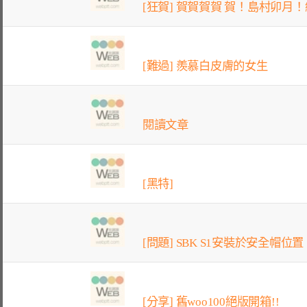
[狂賀] 賀賀賀賀 賀！島村卯月！
[難過] 羨慕白皮膚的女生
閱讀文章
[黑特]
[問題] SBK S1安裝於安全帽位置
[分享] 舊woo100絕版開箱!!