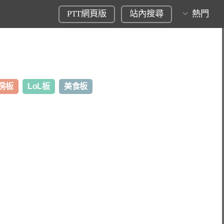
PTT網頁版
站內搜尋
熱門
房板
LoL板
美食板