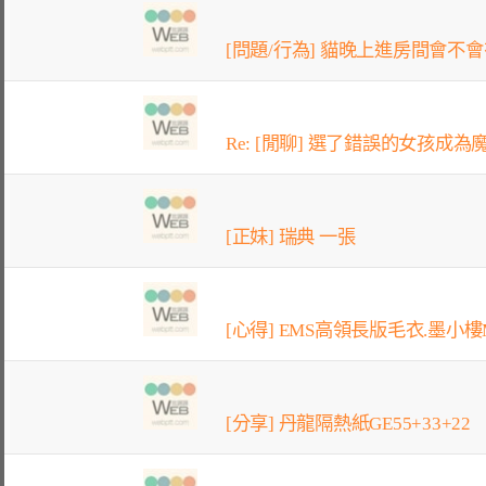
[問題/行為] 貓晚上進房間會不
Re: [閒聊] 選了錯誤的女孩成為魔
[正妹] 瑞典 一張
[心得] EMS高領長版毛衣.墨小樓M
[分享] 丹龍隔熱紙GE55+33+22