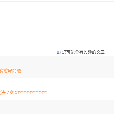
您可能會有興趣的文章
會有憋尿問題
法少女 XDDDDDDDDDD