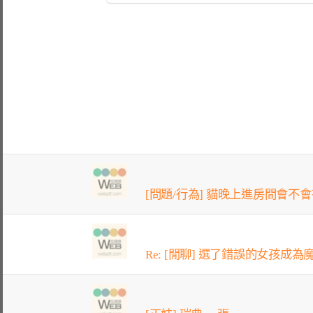
[問題/行為] 貓晚上進房間會不
Re: [閒聊] 選了錯誤的女孩成為魔