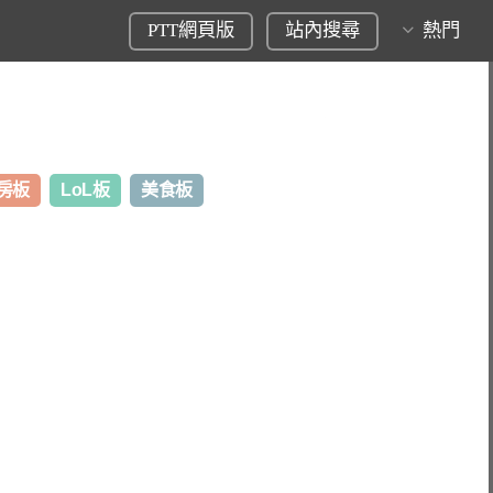
PTT網頁版
站內搜尋
熱門
房板
LoL板
美食板