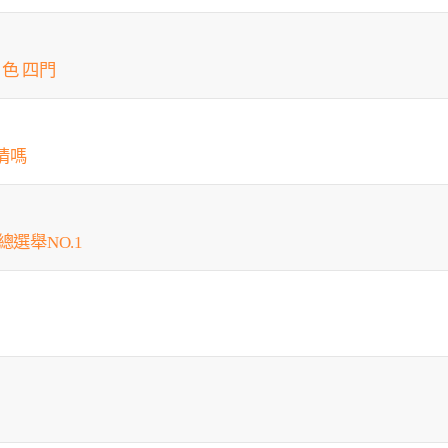
 白色 四門
情嗎
總選舉NO.1