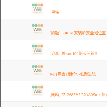
[黑特]
[問題] SBK S1安裝於安全帽位置
[分享] 舊woo100絕版開箱!!
Re: [無言] 關於小包衛生紙
[開箱] E5-2683V3 RX480Stri