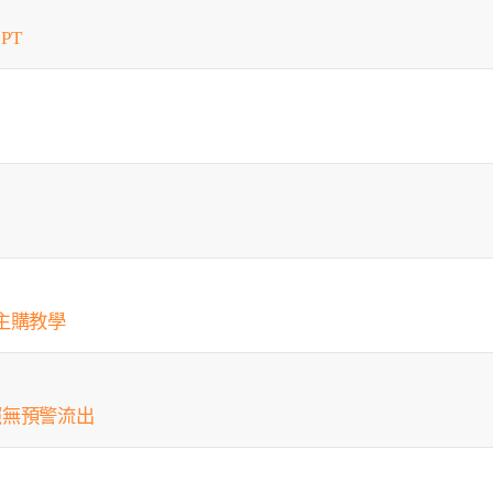
PT
o
主購教學
官方照無預警流出