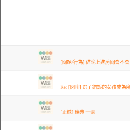
[問題/行為] 貓晚上進房間會不
Re: [閒聊] 選了錯誤的女孩成為魔
[正妹] 瑞典 一張