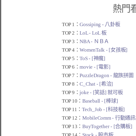
熱門
TOP 1：
Gossiping - 八卦板
TOP 2：
LoL - LoL 板
TOP 3：
NBA - ＮＢＡ
TOP 4：
WomenTalk - [女孩板]
TOP 5：
ToS - [神魔]
TOP 6：
movie - [電影]
TOP 7：
PuzzleDragon - 龍族拼圖
TOP 8：
C_Chat - [希洽]
TOP 9：
joke - [笑話] 就可板
TOP 10：
Baseball - [棒球]
TOP 11：
Tech_Job - [科技板]
TOP 12：
MobileComm - 行動通
TOP 13：
BuyTogether - [合購板]
TOP 14：
Stock - 股市板