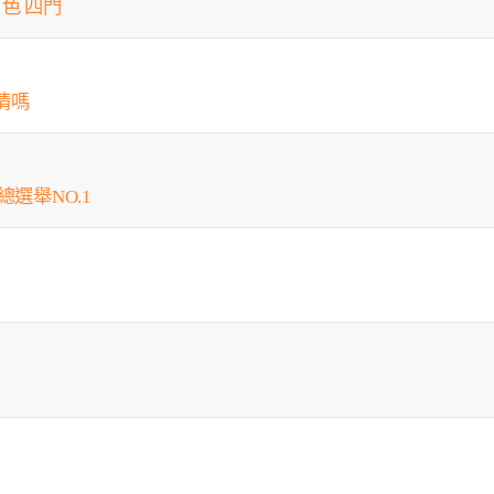
 白色 四門
情嗎
總選舉NO.1