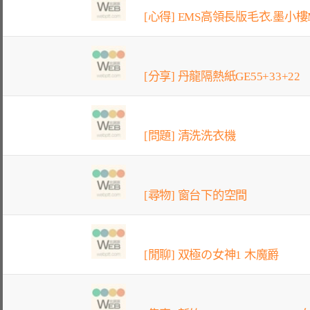
[心得] EMS高領長版毛衣.墨小樓M
[分享] 丹龍隔熱紙GE55+33+22
[問題] 清洗洗衣機
[尋物] 窗台下的空間
[閒聊] 双極の女神1 木魔爵