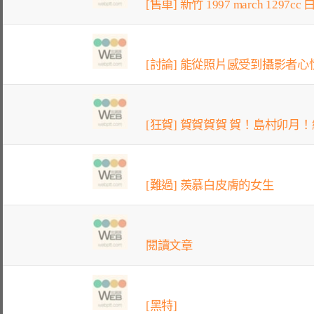
[售車] 新竹 1997 march 1297cc
[討論] 能從照片感受到攝影者心
[狂賀] 賀賀賀賀 賀！島村卯月！
[難過] 羨慕白皮膚的女生
閱讀文章
[黑特]