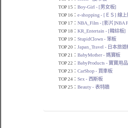
TOP 15：
Boy-Girl - [男女板]
TOP 16：
e-shopping - [ＥＳ] 
TOP 17：
NBA_Film - [影片]NBA 
TOP 18：
KR_Entertain - [韓綜板]
TOP 19：
StupidClown - 笨板
TOP 20：
Japan_Travel - 日本旅
TOP 21：
BabyMother - 媽寶板
TOP 22：
BabyProducts - 寶寶用
TOP 23：
CarShop - 買車板
TOP 24：
Sex - 西斯板
TOP 25：
Beauty - 表特牆