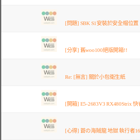
[問題] SBK S1安裝於安全帽位置
[分享] 舊woo100絕版開箱!!
Re: [無言] 關於小包衛生紙
[開箱] E5-2683V3 RX480Stri
[心得] 蒼の海賊龍 地獄 執行者16