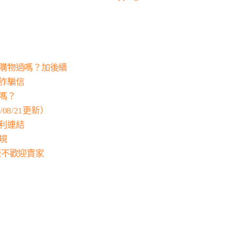
站購物過嗎？加後續
的詐騙信
車嗎？
3/08/21更新）
紅利連結
規
暫列本版不歡迎賣家