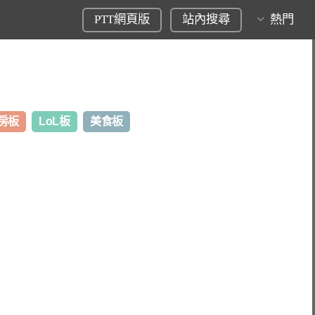
PTT網頁版
站內搜尋
熱門
房板
LoL板
美食板