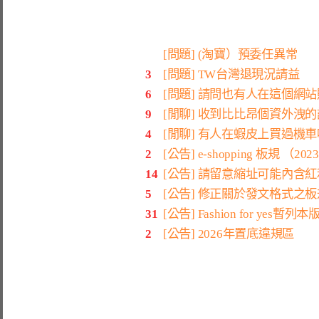
[問題] (淘寶）預委任異常
3
[問題] TW台灣退現況請益
6
[問題] 請問也有人在這個網
9
[閒聊] 收到比比昂個資外洩
4
[閒聊] 有人在蝦皮上買過機
2
[公告] e-shopping 板規 （202
14
[公告] 請留意縮址可能內含
5
[公告] 修正關於發文格式之板
31
[公告] Fashion for yes
2
[公告] 2026年置底違規區