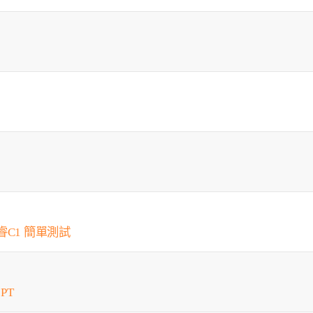
x 快睿C1 簡單測試
PT