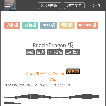
PTT網頁版
站內搜尋
熱門
八卦板
女孩板
NBA板
電影板
iPhone 板
日本旅遊板
表特板
股市板
炒房板
LoL板
PuzzleDragon 板
美食板
追蹤
回應
熱門看板
重新載入
首頁
›
看板
PuzzleDragon
返回
^L:A1:#@r,:A2:#@l,:A3:#@u,:A3:#@d,:A2:#

▁▂▃▄▅▆▇████▇▆▅▄▃▂▁▂▃▄▅▆▇████▇▆
▅▄▃▂▁