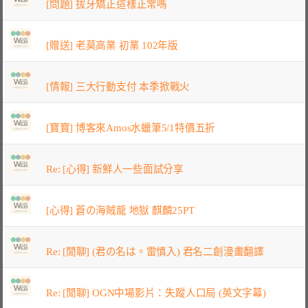
[問題] 拔牙矯正這樣正常嗎
[贈送] 老莫高業 初業 102年版
[情報] 三大行動支付 本季掀戰火
[寶寶] 博客來Amos水蠟筆5/1特價五折
Re: [心得] 新鮮人一些面試分享
[心得] 蒼の海賊龍 地獄 麒麟25PT
Re: [閒聊] (君の名は。雷慎入) 君名二創漫畫翻譯
Re: [閒聊] OGN中場影片：失蹤人口局 (英文字幕)