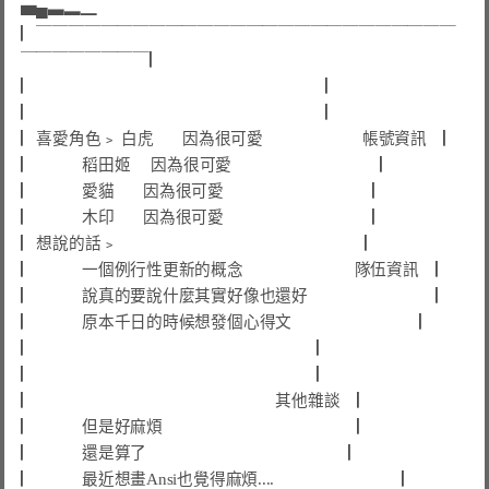
▅▄▃▂▁
▏￣￣￣￣￣￣￣￣￣￣￣￣￣￣￣￣￣￣￣￣￣￣￣￣￣￣
￣￣￣￣￣￣￣￣▏
▏                                　                                  ▏
▏                                  　                                ▏
▏
喜愛角色﹥ 
白虎       因為很可愛                        
帳號資訊    ▏
▏
           稻田姬     因為很可愛                                   
 ▏
▏
           愛貓       因為很可愛                                   
 ▏
▏
           木印       因為很可愛                                   
 ▏
▏
想說的話﹥
 ▏
▏
           一個例行性更新的概念               　        
隊伍資訊    ▏
▏
           說真的要說什麼其實好像也還好         　                 
 ▏
▏
           原本千日的時候想發個心得文                              
 ▏
▏
 ▏
▏
 ▏
▏
  其他雜談  
 ▏
▏
           但是好麻煩                                 
 ▏
▏
           還是算了                                                
 ▏
▏
           最近想畫Ansi也覺得麻煩....                              
 ▏