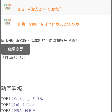
[問題] 台灣大哥大4G訊號差
[出售] [全國]全新千尋侘草LED燈, 水草
伺服器連線錯誤，造成您的不便還請多多包涵！
「贊助商連結」
熱門看板
TOP 1：
Gossiping - 八卦板
TOP 2：
LoL - LoL 板
TOP 3：
NBA - ＮＢＡ