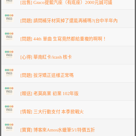
[出售] Graco提籃汽座（有底座）2000元誠可議
[問題] 請問補牙材質掉了還能再補嗎?(台中半年內
[問題] 44th 單曲 生寫竟然都給重複的啊啊！
[心得] 華南紅卡/icash 核卡
[問題] 拔牙矯正這樣正常嗎
[贈送] 老莫高業 初業 102年版
[情報] 三大行動支付 本季掀戰火
[寶寶] 博客來Amos水蠟筆5/1特價五折