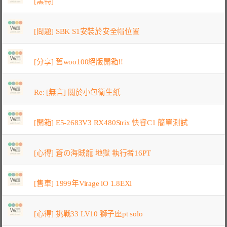
[黑特]
[問題] SBK S1安裝於安全帽位置
[分享] 舊woo100絕版開箱!!
Re: [無言] 關於小包衛生紙
[開箱] E5-2683V3 RX480Strix 快睿C1 簡單測試
[心得] 蒼の海賊龍 地獄 執行者16PT
[售車] 1999年Virage iO 1.8EXi
[心得] 挑戰33 LV10 獅子座pt solo