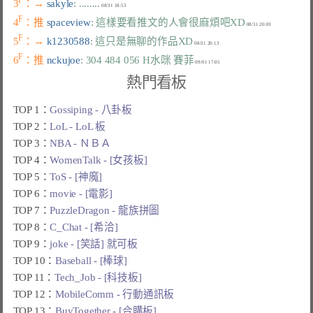
F
3
：→ 
sakyle
: ........
F
4
：推 
spaceview
: 這樣要看推文的人會很麻煩吧XD
F
5
：→ 
k1230588
: 這只是無聊的作品XD
F
6
：推 
nckujoe
: 304 484 056 H水咪 賽菲
熱門看板
TOP 1：
Gossiping - 八卦板
TOP 2：
LoL - LoL 板
TOP 3：
NBA - ＮＢＡ
TOP 4：
WomenTalk - [女孩板]
TOP 5：
ToS - [神魔]
TOP 6：
movie - [電影]
TOP 7：
PuzzleDragon - 龍族拼圖
TOP 8：
C_Chat - [希洽]
TOP 9：
joke - [笑話] 就可板
TOP 10：
Baseball - [棒球]
TOP 11：
Tech_Job - [科技板]
TOP 12：
MobileComm - 行動通訊板
TOP 13：
BuyTogether - [合購板]