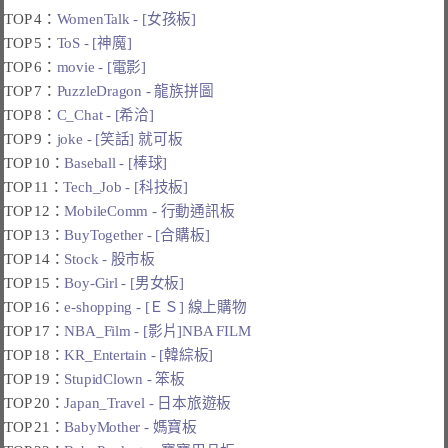
TOP 4：
WomenTalk - [女孩板]
TOP 5：
ToS - [神魔]
TOP 6：
movie - [電影]
TOP 7：
PuzzleDragon - 龍族拼圖
TOP 8：
C_Chat - [希洽]
TOP 9：
joke - [笑話] 就可板
TOP 10：
Baseball - [棒球]
TOP 11：
Tech_Job - [科技板]
TOP 12：
MobileComm - 行動通訊板
TOP 13：
BuyTogether - [合購板]
TOP 14：
Stock - 股市板
TOP 15：
Boy-Girl - [男女板]
TOP 16：
e-shopping - [ＥＳ] 線上購物
TOP 17：
NBA_Film - [影片]NBA FILM
TOP 18：
KR_Entertain - [韓綜板]
TOP 19：
StupidClown - 笨板
TOP 20：
Japan_Travel - 日本旅遊板
TOP 21：
BabyMother - 媽寶板