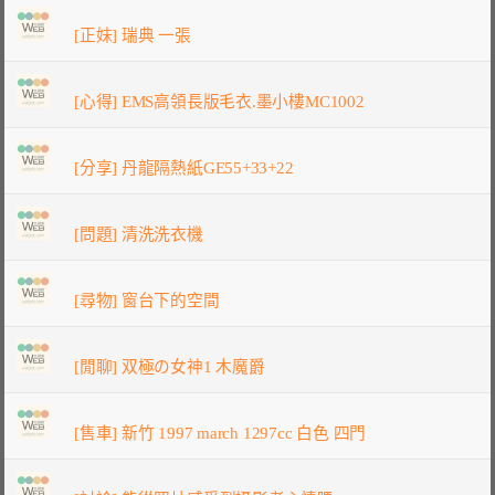
[正妹] 瑞典 一張
[心得] EMS高領長版毛衣.墨小樓MC1002
[分享] 丹龍隔熱紙GE55+33+22
[問題] 清洗洗衣機
[尋物] 窗台下的空間
[閒聊] 双極の女神1 木魔爵
[售車] 新竹 1997 march 1297cc 白色 四門