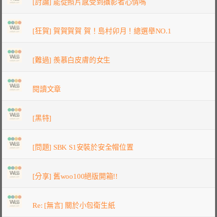
[討論] 能從照片感受到攝影者心情嗎
[狂賀] 賀賀賀賀 賀！島村卯月！總選舉NO.1
[難過] 羨慕白皮膚的女生
閱讀文章
[黑特]
[問題] SBK S1安裝於安全帽位置
[分享] 舊woo100絕版開箱!!
Re: [無言] 關於小包衛生紙