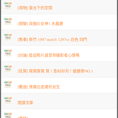
[尋物] 窗台下的空間
[閒聊] 双極の女神1 木魔爵
[售車] 新竹 1997 march 1297cc 白色 四門
[討論] 能從照片感受到攝影者心情嗎
[狂賀] 賀賀賀賀 賀！島村卯月！總選舉NO.1
[難過] 羨慕白皮膚的女生
閱讀文章