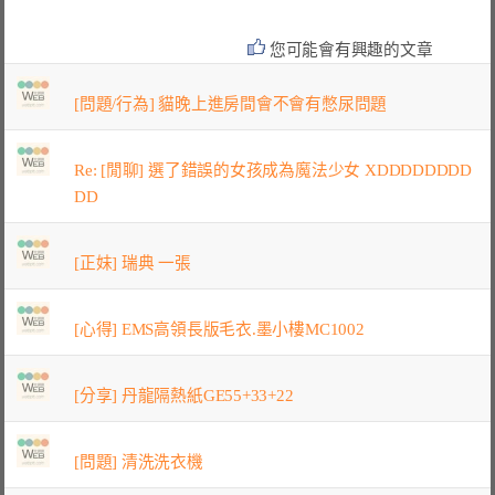
您可能會有興趣的文章
[問題/行為] 貓晚上進房間會不會有憋尿問題
Re: [閒聊] 選了錯誤的女孩成為魔法少女 XDDDDDDDD
DD
[正妹] 瑞典 一張
[心得] EMS高領長版毛衣.墨小樓MC1002
[分享] 丹龍隔熱紙GE55+33+22
[問題] 清洗洗衣機