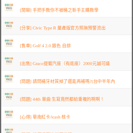
[閒聊] 手把手教你不被桶之新手主購教學
[分享] Civic Type R 量產版官方照無預警流出
[售車] Golf 4 2.0 銀色 自排
[出售] Graco提籃汽座（有底座）2000元誠可議
[問題] 請問補牙材質掉了還能再補嗎?(台中半年內
[問題] 44th 單曲 生寫竟然都給重複的啊啊！
[心得] 華南紅卡/icash 核卡