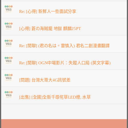
Re: [心得] 新鮮人一些面試分享
[心得] 蒼の海賊龍 地獄 麒麟25PT
Re: [閒聊] (君の名は。雷慎入) 君名二創漫畫翻譯
Re: [閒聊] OGN中場影片：失蹤人口局 (英文字幕)
[問題] 台灣大哥大4G訊號差
[出售] [全國]全新千尋侘草LED燈, 水草