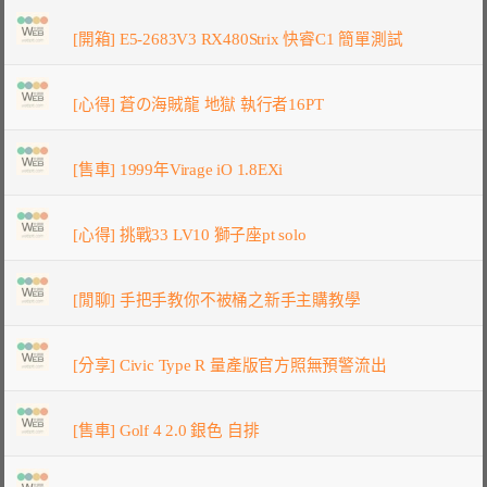
[開箱] E5-2683V3 RX480Strix 快睿C1 簡單測試
[心得] 蒼の海賊龍 地獄 執行者16PT
[售車] 1999年Virage iO 1.8EXi
[心得] 挑戰33 LV10 獅子座pt solo
[閒聊] 手把手教你不被桶之新手主購教學
[分享] Civic Type R 量產版官方照無預警流出
[售車] Golf 4 2.0 銀色 自排