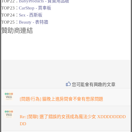
TOP 22：
BabyProducts - 寶寶用品板
TOP 23：
CarShop - 買車板
TOP 24：
Sex - 西斯板
TOP 25：
Beauty - 表特牆
贊助商連結
您可能會有興趣的文章
[問題/行為] 貓晚上進房間會不會有憋尿問題
Re: [閒聊] 選了錯誤的女孩成為魔法少女 XDDDDDDDD
DD