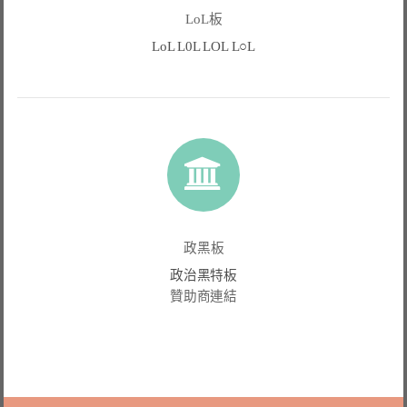
LoL板
LoL L0L LOL L○L
政黑板
政治黑特板
贊助商連結