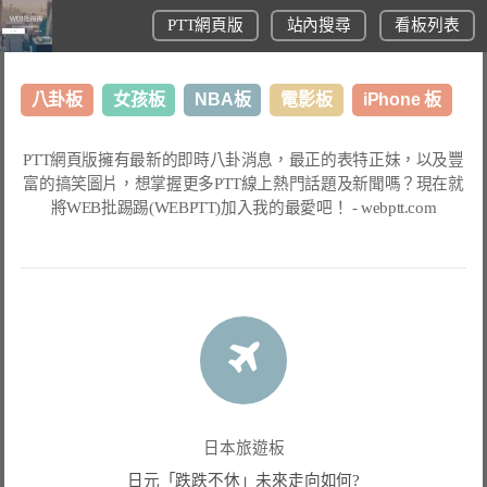
PTT網頁版
站內搜尋
看板列表
八卦板
女孩板
NBA板
電影板
iPhone 板
日本旅遊板
表特板
股市板
炒房板
LoL板
PTT網頁版
擁有最新的即時八卦消息，最正的表特正妹，以及豐
富的搞笑圖片，想掌握更多
PTT線上熱門話題
及新聞嗎？現在就
美食板
將
WEB批踢踢(WEBPTT)
加入我的最愛吧！ -
webptt.com
日本旅遊板
日元「跌跌不休」未來走向如何?