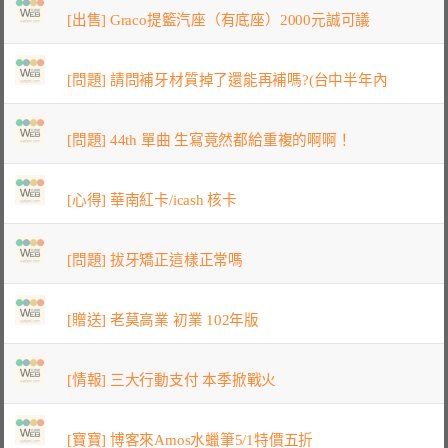
[出售] Graco提籃汽座（有底座）2000元誠可議
[問題] 請問補牙材質掉了還能再補嗎?(台中半年內
[問題] 44th 單曲 生寫竟然都給重複的啊啊！
[心得] 華南紅卡/icash 核卡
[問題] 拔牙矯正這樣正常嗎
[贈送] 老莫高業 初業 102年版
[情報] 三大行動支付 本季掀戰火
[寶寶] 博客來Amos水蠟筆5/1特價五折