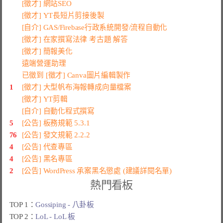
[徵才] 網站SEO
[徵才] YT長短片剪接後製
[自介] GAS/Firebase行政系統開發/流程自動化
[徵才] 在家撰寫法律 考古題 解答
[徵才] 簡報美化
遠端營運助理
已徵到 [徵才] Canva圖片編輯製作
1
[徵才] 大型帆布海報轉成向量檔案
[徵才] YT剪輯
[自介] 自動化程式撰寫
5
[公告] 板務規範 5.3.1
76
[公告] 發文規範 2.2.2
4
[公告] 代查專區
4
[公告] 黑名專區
2
[公告] WordPress 承案黑名懲處 (建議詳閱名單)
熱門看板
TOP 1：
Gossiping - 八卦板
TOP 2：
LoL - LoL 板