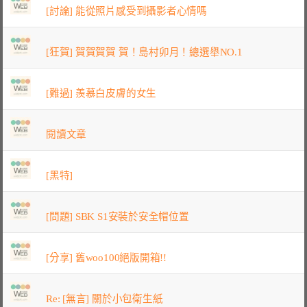
[討論] 能從照片感受到攝影者心情嗎
[狂賀] 賀賀賀賀 賀！島村卯月！總選舉NO.1
[難過] 羨慕白皮膚的女生
閱讀文章
[黑特]
[問題] SBK S1安裝於安全帽位置
[分享] 舊woo100絕版開箱!!
Re: [無言] 關於小包衛生紙