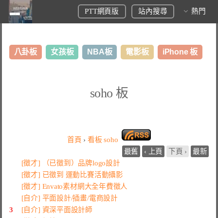
PTT網頁版
站內搜尋
熱門
八卦板
女孩板
NBA板
電影板
iPhone 板
日本旅遊板
表特板
股市板
炒房板
LoL板
soho 板
美食板
首頁
›
看板
soho
最舊
‹ 上頁
下頁 ›
最新
[徵才] （已徵到）品牌logo設計
[徵才] 已徵到 運動比賽活動攝影
[徵才] Envato素材網大全年費徵人
[自介] 平面設計/插畫/電商設計
3
[自介] 資深平面設計師