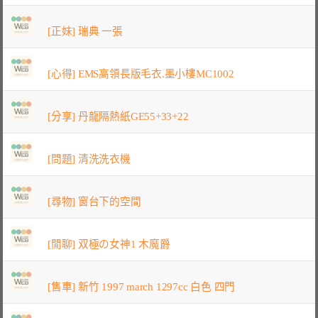
[正妹] 瑞典 一張
[心得] EMS高領長版毛衣.墨小樓MC1002
[分享] 丹龍隔熱紙GE55+33+22
[問題] 清洗洗衣機
[尋物] 窗台下的空間
[閒聊] 双極の女神1 木魔爵
[售車] 新竹 1997 march 1297cc 白色 四門