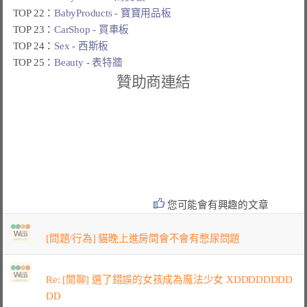
TOP 22：
BabyProducts - 寶寶用品板
TOP 23：
CarShop - 買車板
TOP 24：
Sex - 西斯板
TOP 25：
Beauty - 表特牆
贊助商連結
您可能會有興趣的文章
[問題/行為] 貓晚上進房間會不會有憋尿問題
Re: [閒聊] 選了錯誤的女孩成為魔法少女 XDDDDDDDD
DD