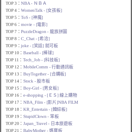
TOP 3：
NBA - ＮＢＡ
TOP 4：
WomenTalk - [女孩板]
TOP 5：
ToS - [神魔]
TOP 6：
movie - [電影]
TOP 7：
PuzzleDragon - 龍族拼圖
TOP 8：
C_Chat - [希洽]
TOP 9：
joke - [笑話] 就可板
TOP 10：
Baseball - [棒球]
TOP 11：
Tech_Job - [科技板]
TOP 12：
MobileComm - 行動通訊板
TOP 13：
BuyTogether - [合購板]
TOP 14：
Stock - 股市板
TOP 15：
Boy-Girl - [男女板]
TOP 16：
e-shopping - [ＥＳ] 線上購物
TOP 17：
NBA_Film - [影片]NBA FILM
TOP 18：
KR_Entertain - [韓綜板]
TOP 19：
StupidClown - 笨板
TOP 20：
Japan_Travel - 日本旅遊板
TOP 21：
BabyMother - 媽寶板