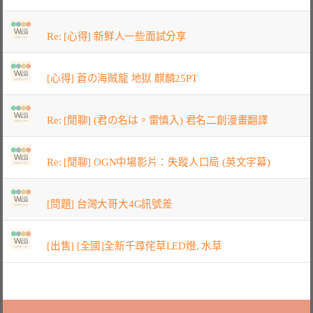
Re: [心得] 新鮮人一些面試分享
[心得] 蒼の海賊龍 地獄 麒麟25PT
Re: [閒聊] (君の名は。雷慎入) 君名二創漫畫翻譯
Re: [閒聊] OGN中場影片：失蹤人口局 (英文字幕)
[問題] 台灣大哥大4G訊號差
[出售] [全國]全新千尋侘草LED燈, 水草