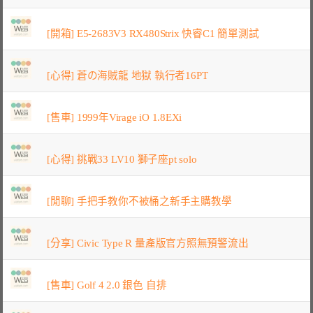
[開箱] E5-2683V3 RX480Strix 快睿C1 簡單測試
[心得] 蒼の海賊龍 地獄 執行者16PT
[售車] 1999年Virage iO 1.8EXi
[心得] 挑戰33 LV10 獅子座pt solo
[閒聊] 手把手教你不被桶之新手主購教學
[分享] Civic Type R 量產版官方照無預警流出
[售車] Golf 4 2.0 銀色 自排