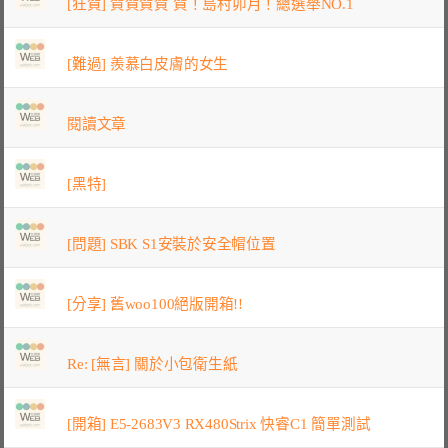
[狂賀] 賀賀賀賀 賀！島村卯月！總選舉NO.1
[難過] 羨慕白皮膚的女生
閱讀文章
[黑特]
[問題] SBK S1安裝於安全帽位置
[分享] 舊woo100絕版開箱!!
Re: [無言] 關於小包衛生紙
[開箱] E5-2683V3 RX480Strix 快睿C1 簡單測試