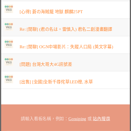
[心得] 蒼の海賊龍 地獄 麒麟25PT
Re: [閒聊] (君の名は。雷慎入) 君名二創漫畫翻譯
Re: [閒聊] OGN中場影片：失蹤人口局 (英文字幕)
[問題] 台灣大哥大4G訊號差
[出售] [全國]全新千尋侘草LED燈, 水草
請輸入看板名稱，例如：
Gossiping
或
站內搜尋