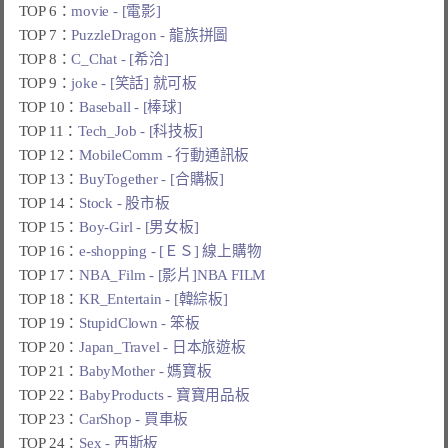
TOP 6：
movie - [電影]
TOP 7：
PuzzleDragon - 龍族拼圖
TOP 8：
C_Chat - [希洽]
TOP 9：
joke - [笑話] 就可板
TOP 10：
Baseball - [棒球]
TOP 11：
Tech_Job - [科技板]
TOP 12：
MobileComm - 行動通訊板
TOP 13：
BuyTogether - [合購板]
TOP 14：
Stock - 股市板
TOP 15：
Boy-Girl - [男女板]
TOP 16：
e-shopping - [ＥＳ] 線上購物
TOP 17：
NBA_Film - [影片]NBA FILM
TOP 18：
KR_Entertain - [韓綜板]
TOP 19：
StupidClown - 笨板
TOP 20：
Japan_Travel - 日本旅遊板
TOP 21：
BabyMother - 媽寶板
TOP 22：
BabyProducts - 寶寶用品板
TOP 23：
CarShop - 買車板
TOP 24：
Sex - 西斯板