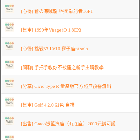
[心得] 蒼の海賊龍 地獄 執行者16PT
[售車] 1999年Virage iO 1.8EXi
[心得] 挑戰33 LV10 獅子座pt solo
[閒聊] 手把手教你不被桶之新手主購教學
[分享] Civic Type R 量產版官方照無預警流出
[售車] Golf 4 2.0 銀色 自排
[出售] Graco提籃汽座（有底座）2000元誠可議