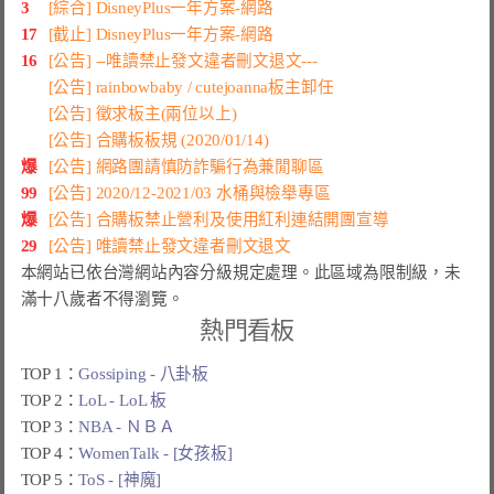
3
[綜合] DisneyPlus一年方案-網路
17
[截止] DisneyPlus一年方案-網路
16
[公告] --唯讀禁止發文違者刪文退文---
[公告] rainbowbaby / cutejoanna板主卸任
[公告] 徵求板主(兩位以上)
[公告] 合購板板規 (2020/01/14)
爆
[公告] 網路團請慎防詐騙行為兼閒聊區
99
[公告] 2020/12-2021/03 水桶與檢舉專區
爆
[公告] 合購板禁止營利及使用紅利連結開團宣導
29
[公告] 唯讀禁止發文違者刪文退文
本網站已依台灣網站內容分級規定處理。此區域為限制級，未
滿十八歲者不得瀏覽。
熱門看板
TOP 1：
Gossiping - 八卦板
TOP 2：
LoL - LoL 板
TOP 3：
NBA - ＮＢＡ
TOP 4：
WomenTalk - [女孩板]
TOP 5：
ToS - [神魔]