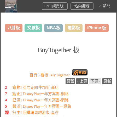
PTT網頁版
站內搜尋
熱門
八卦板
女孩板
NBA板
電影板
iPhone 板
日本旅遊板
表特板
股市板
炒房板
LoL板
BuyTogether 板
美食板
首頁
›
看板
BuyTogether
最舊
‹ 上頁
下頁 ›
最新
2
[食物] 亞尼克四件76折-新店
7
[截止] DisneyPlus一年方案團-網路
4
[已滿] DisneyPlus一年方案團-網路
5
[暫滿] DisneyPlus一年方案團－網路
爆
[無主] 回購珊瑚絨浴巾-直寄