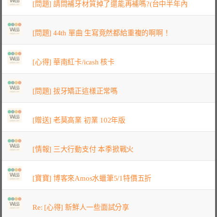
[問題] 請問補牙材質掉了還能再補嗎?(台中半年內
[問題] 44th 單曲 生寫竟然都給重複的啊啊！
[心得] 華南紅卡/icash 核卡
[問題] 拔牙矯正這樣正常嗎
[贈送] 老莫高業 初業 102年版
[情報] 三大行動支付 本季掀戰火
[寶寶] 博客來Amos水蠟筆5/1特價五折
Re: [心得] 新鮮人一些面試分享