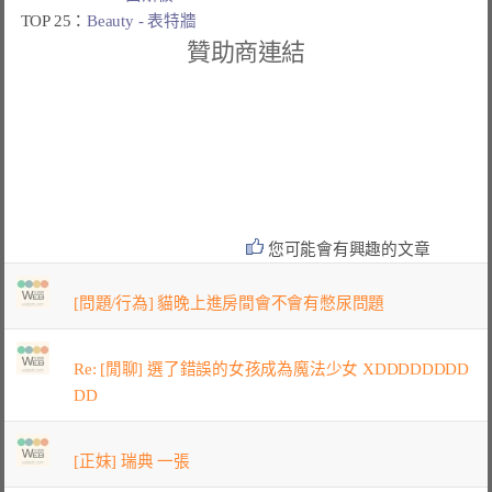
TOP 25：
Beauty - 表特牆
贊助商連結
您可能會有興趣的文章
[問題/行為] 貓晚上進房間會不會有憋尿問題
Re: [閒聊] 選了錯誤的女孩成為魔法少女 XDDDDDDDD
DD
[正妹] 瑞典 一張