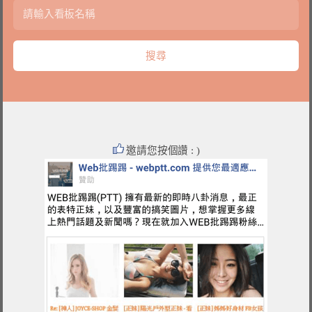
邀請您按個讚 : )