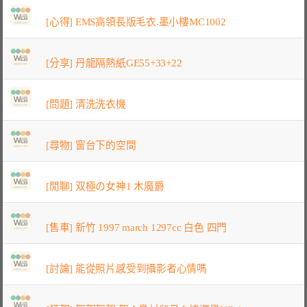
[心得] EMS高領長版毛衣.墨小樓MC1002
[分享] 丹龍隔熱紙GE55+33+22
[問題] 清洗洗衣機
[尋物] 窗台下的空間
[閒聊] 双極の女神1 木魔爵
[售車] 新竹 1997 march 1297cc 白色 四門
[討論] 能從照片感受到攝影者心情嗎