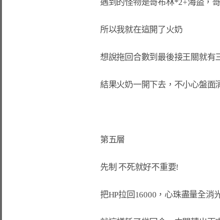
遇到的怪物是哥布林*2+海盜，哥
所以我就在這開了火奶

想說拖回合數到最後接王關就有三
結果火奶一開下去，不小心盤面清太多
第五層

先制 不死就好不重要!

把HP拉回16000，心珠盡量全消光