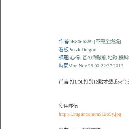
作者
OK8066889 (不完全燃燒)
看板
PuzzleDragon
標題
[心得] 蒼の海賊龍 地獄 麒麟2
時間
Mon Nov 25 00:22:37 2013
前言:打LOL打到12點才想起來今
http://i.imgur.com/mSJBp5y.jpg