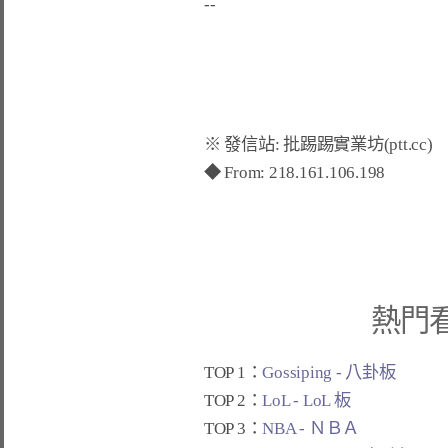
熱門
TOP 1：
Gossiping - 八卦板
TOP 2：
LoL - LoL 板
TOP 3：
NBA - ＮＢＡ