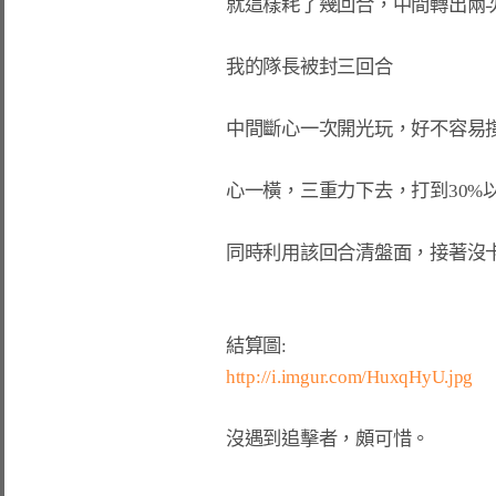
就這樣耗了幾回合，中間轉出兩次25
我的隊長被封三回合

中間斷心一次開光玩，好不容易撐過
心一橫，三重力下去，打到30%
同時利用該回合清盤面，接著沒卡
http://i.imgur.com/HuxqHyU.jpg
沒遇到追擊者，頗可惜。
