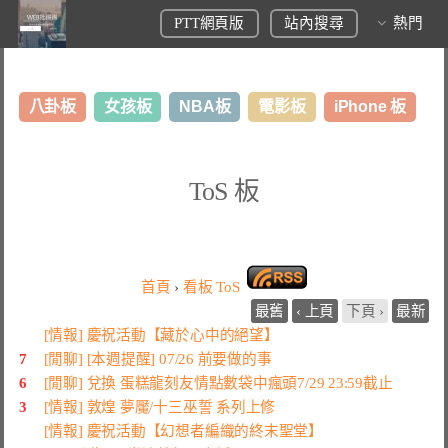
PTT網頁版
站內搜尋
熱門
八卦板
女孩板
NBA板
電影板
iPhone 板
日本旅遊板
表特板
股市板
炒房板
LoL板
ToS 板
美食板
首頁
›
看板
ToS
最舊
‹ 上頁
下頁 ›
最新
[情報] 慶祝活動【藏於心中的絕望】
7
[閒聊] [本週提醒] 07/26 前要做的事
6
[閒聊] 兌換 蛋糕龍刻友情點數袋中瘋頭7/29 23:59截止
3
[情報] 敦煌 夢魘/十三巫誓 系列上修
[情報] 慶祝活動【幻想者編織的終末聖堂】