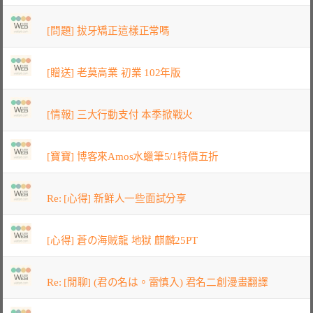
[問題] 拔牙矯正這樣正常嗎
[贈送] 老莫高業 初業 102年版
[情報] 三大行動支付 本季掀戰火
[寶寶] 博客來Amos水蠟筆5/1特價五折
Re: [心得] 新鮮人一些面試分享
[心得] 蒼の海賊龍 地獄 麒麟25PT
Re: [閒聊] (君の名は。雷慎入) 君名二創漫畫翻譯