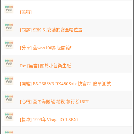
[黑特]
[問題] SBK S1安裝於安全帽位置
[分享] 舊woo100絕版開箱!!
Re: [無言] 關於小包衛生紙
[開箱] E5-2683V3 RX480Strix 快睿C1 簡單測試
[心得] 蒼の海賊龍 地獄 執行者16PT
[售車] 1999年Virage iO 1.8EXi