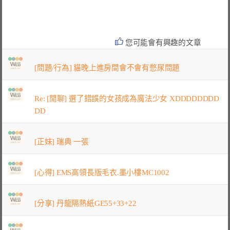
您可能會有興趣的文章
[問題/行為] 貓晚上進房間會不會有憋尿問題
Re: [閒聊] 選了錯誤的女孩成為魔法少女 XDDDDDDDD
DD
[正妹] 瑞典 一張
[心得] EMS高領長版毛衣.墨小樓MC1002
[分享] 丹龍隔熱紙GE55+33+22