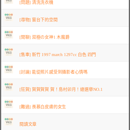
[問題] 清洗洗衣機
[尋物] 窗台下的空間
[閒聊] 双極の女神1 木魔爵
[售車] 新竹 1997 march 1297cc 白色 四門
[討論] 能從照片感受到攝影者心情嗎
[狂賀] 賀賀賀賀 賀！島村卯月！總選舉NO.1
[難過] 羨慕白皮膚的女生
閱讀文章