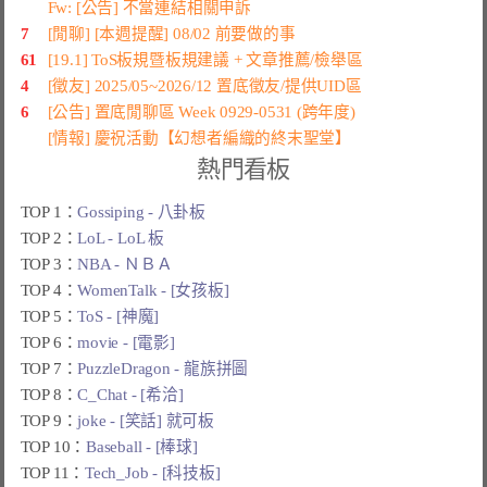
Fw: [公告] 不當連結相關申訴
7
[閒聊] [本週提醒] 08/02 前要做的事
61
[19.1] ToS板規暨板規建議 + 文章推薦/檢舉區
4
[徵友] 2025/05~2026/12 置底徵友/提供UID區
6
[公告] 置底閒聊區 Week 0929-0531 (跨年度)
[情報] 慶祝活動【幻想者編織的終末聖堂】
熱門看板
TOP 1：
Gossiping - 八卦板
TOP 2：
LoL - LoL 板
TOP 3：
NBA - ＮＢＡ
TOP 4：
WomenTalk - [女孩板]
TOP 5：
ToS - [神魔]
TOP 6：
movie - [電影]
TOP 7：
PuzzleDragon - 龍族拼圖
TOP 8：
C_Chat - [希洽]
TOP 9：
joke - [笑話] 就可板
TOP 10：
Baseball - [棒球]
TOP 11：
Tech_Job - [科技板]