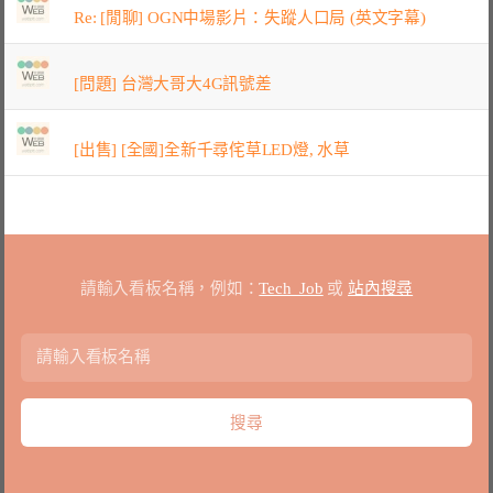
Re: [閒聊] OGN中場影片：失蹤人口局 (英文字幕)
[問題] 台灣大哥大4G訊號差
[出售] [全國]全新千尋侘草LED燈, 水草
請輸入看板名稱，例如：
Tech_Job
或
站內搜尋