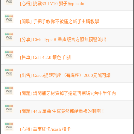
[心得] 挑戰33 LV10 獅子座pt solo
[閒聊] 手把手教你不被桶之新手主購教學
[分享] Civic Type R 量產版官方照無預警流出
[售車] Golf 4 2.0 銀色 自排
[出售] Graco提籃汽座（有底座）2000元誠可議
[問題] 請問補牙材質掉了還能再補嗎?(台中半年內
[問題] 44th 單曲 生寫竟然都給重複的啊啊！
[心得] 華南紅卡/icash 核卡