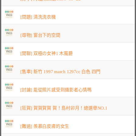
[問題] 清洗洗衣機
[尋物] 窗台下的空間
[閒聊] 双極の女神1 木魔爵
[售車] 新竹 1997 march 1297cc 白色 四門
[討論] 能從照片感受到攝影者心情嗎
[狂賀] 賀賀賀賀 賀！島村卯月！總選舉NO.1
[難過] 羨慕白皮膚的女生