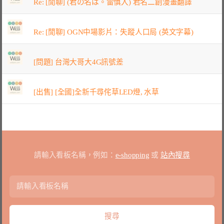
Re: [閒聊] (君の名は。雷慎入) 君名二創漫畫翻譯
Re: [閒聊] OGN中場影片：失蹤人口局 (英文字幕)
[問題] 台灣大哥大4G訊號差
[出售] [全國]全新千尋侘草LED燈, 水草
請輸入看板名稱，例如：
e-shopping
或
站內搜尋