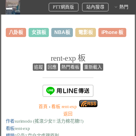
PTT網頁版
站內搜尋
熱門
八卦板
女孩板
NBA板
電影板
iPhone 板
日本旅遊板
表特板
股市板
炒房板
LoL板
rent-exp 板
美食板
追蹤
回應
熱門看板
重新載入
首頁
›
看板
rent-exp
返回
作者
surimodo (搖滾少女!! 活力棉花糖!!)
看板
rent-exp
標題
[公告] 空白文處理原則