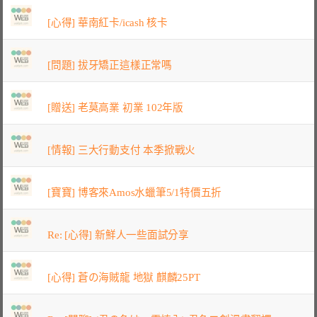
[心得] 華南紅卡/icash 核卡
[問題] 拔牙矯正這樣正常嗎
[贈送] 老莫高業 初業 102年版
[情報] 三大行動支付 本季掀戰火
[寶寶] 博客來Amos水蠟筆5/1特價五折
Re: [心得] 新鮮人一些面試分享
[心得] 蒼の海賊龍 地獄 麒麟25PT