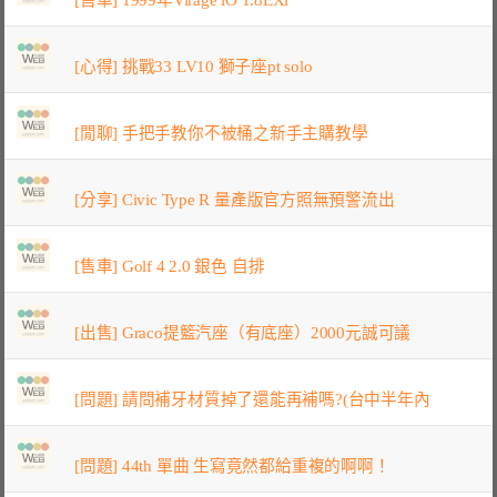
[心得] 挑戰33 LV10 獅子座pt solo
[閒聊] 手把手教你不被桶之新手主購教學
[分享] Civic Type R 量產版官方照無預警流出
[售車] Golf 4 2.0 銀色 自排
[出售] Graco提籃汽座（有底座）2000元誠可議
[問題] 請問補牙材質掉了還能再補嗎?(台中半年內
[問題] 44th 單曲 生寫竟然都給重複的啊啊！