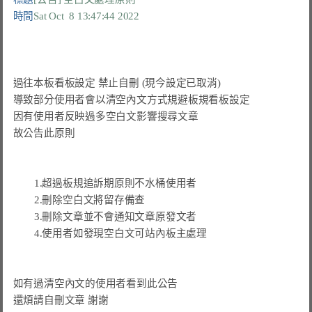
時間
Sat Oct  8 13:47:44 2022
過往本板看板設定 禁止自刪 (現今設定已取消)

導致部分使用者會以清空內文方式規避板規看板設定

因有使用者反映過多空白文影響搜尋文章

故公告此原則

        1.超過板規追訴期原則不水桶使用者

        2.刪除空白文將留存備查

        3.刪除文章並不會通知文章原發文者

        4.使用者如發現空白文可站內板主處理

如有過清空內文的使用者看到此公告

還煩請自刪文章 謝謝
