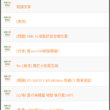
閱讀文章
[黑特]
[問題] SBK S1安裝於安全帽位置
[分享] 舊woo100絕版開箱!!
Re: [無言] 關於小包衛生紙
[開箱] E5-2683V3 RX480Strix 快睿C1 簡單測試
[心得] 蒼の海賊龍 地獄 執行者16PT
[售車] 1999年Virage iO 1.8EXi