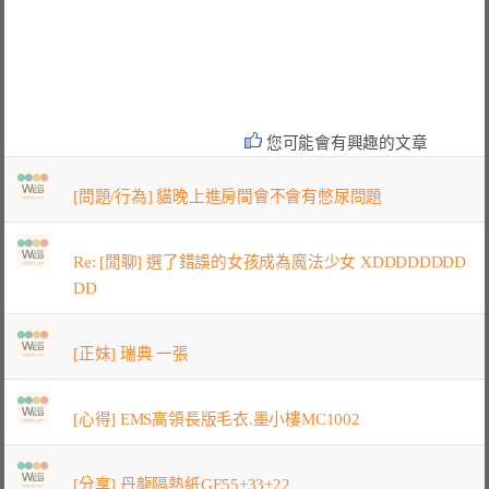
您可能會有興趣的文章
[問題/行為] 貓晚上進房間會不會有憋尿問題
Re: [閒聊] 選了錯誤的女孩成為魔法少女 XDDDDDDDD
DD
[正妹] 瑞典 一張
[心得] EMS高領長版毛衣.墨小樓MC1002
[分享] 丹龍隔熱紙GE55+33+22