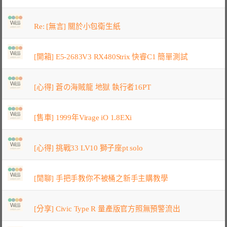
Re: [無言] 關於小包衛生紙
[開箱] E5-2683V3 RX480Strix 快睿C1 簡單測試
[心得] 蒼の海賊龍 地獄 執行者16PT
[售車] 1999年Virage iO 1.8EXi
[心得] 挑戰33 LV10 獅子座pt solo
[閒聊] 手把手教你不被桶之新手主購教學
[分享] Civic Type R 量產版官方照無預警流出