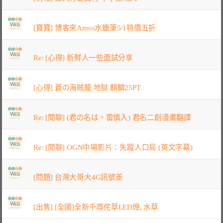
[寶寶] 博客來Amos水蠟筆5/1特價五折
Re: [心得] 新鮮人一些面試分享
[心得] 蒼の海賊龍 地獄 麒麟25PT
Re: [閒聊] (君の名は。雷慎入) 君名二創漫畫翻譯
Re: [閒聊] OGN中場影片：失蹤人口局 (英文字幕)
[問題] 台灣大哥大4G訊號差
[出售] [全國]全新千尋侘草LED燈, 水草