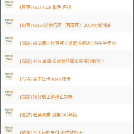
[售車] Golf 4 2.0 銀色 自排
[出售] Graco提籃汽座（有底座）2000元誠可議
[問題] 請問補牙材質掉了還能再補嗎?(台中半年內
[問題] 44th 單曲 生寫竟然都給重複的啊啊！
[心得] 華南紅卡/icash 核卡
[問題] 拔牙矯正這樣正常嗎
[贈送] 老莫高業 初業 102年版
[情報] 三大行動支付 本季掀戰火