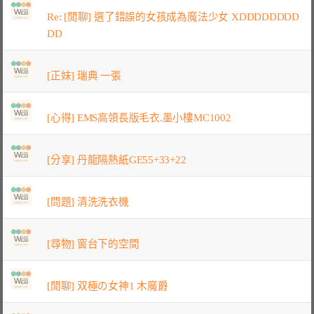
Re: [閒聊] 選了錯誤的女孩成為魔法少女 XDDDDDDDD
DD
[正妹] 瑞典 一張
[心得] EMS高領長版毛衣.墨小樓MC1002
[分享] 丹龍隔熱紙GE55+33+22
[問題] 清洗洗衣機
[尋物] 窗台下的空間
[閒聊] 双極の女神1 木魔爵