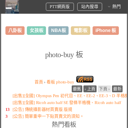
PTT網頁版
站內搜尋
熱門
八卦板
女孩板
NBA板
電影板
iPhone 板
日本旅遊板
表特板
股市板
炒房板
LoL板
photo-buy 板
美食板
首頁
›
看板
photo-buy
最舊
‹ 上頁
下頁 ›
最新
[出售][全國] Olympus Pen 初代目、EE、EE-2、EE-3、D 半格
[出售][全國] Ricoh auto half SE 發條半格機、Ricoh auto half
13
[公告] 傳統攝影器材買賣版 版規
3
[公告] 簡單重申一下貼買賣文的須知。
熱門看板