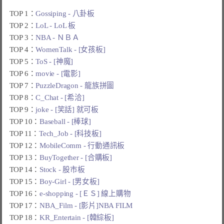
TOP 1：
Gossiping - 八卦板
TOP 2：
LoL - LoL 板
TOP 3：
NBA - ＮＢＡ
TOP 4：
WomenTalk - [女孩板]
TOP 5：
ToS - [神魔]
TOP 6：
movie - [電影]
TOP 7：
PuzzleDragon - 龍族拼圖
TOP 8：
C_Chat - [希洽]
TOP 9：
joke - [笑話] 就可板
TOP 10：
Baseball - [棒球]
TOP 11：
Tech_Job - [科技板]
TOP 12：
MobileComm - 行動通訊板
TOP 13：
BuyTogether - [合購板]
TOP 14：
Stock - 股市板
TOP 15：
Boy-Girl - [男女板]
TOP 16：
e-shopping - [ＥＳ] 線上購物
TOP 17：
NBA_Film - [影片]NBA FILM
TOP 18：
KR_Entertain - [韓綜板]