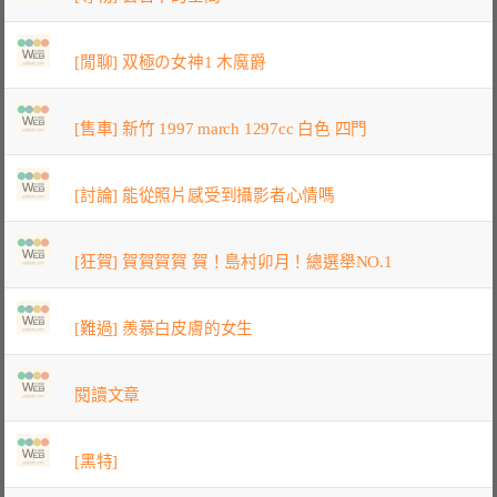
[閒聊] 双極の女神1 木魔爵
[售車] 新竹 1997 march 1297cc 白色 四門
[討論] 能從照片感受到攝影者心情嗎
[狂賀] 賀賀賀賀 賀！島村卯月！總選舉NO.1
[難過] 羨慕白皮膚的女生
閱讀文章
[黑特]