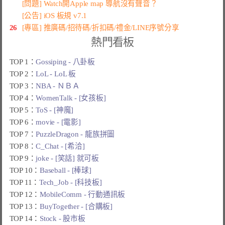
[問題] Watch開Apple map 導航沒有聲音？
[公告] iOS 板規 v7.1
26
[專區] 推廣碼/招待碼/折扣碼/禮金/LINE序號分享
熱門看板
TOP 1：
Gossiping - 八卦板
TOP 2：
LoL - LoL 板
TOP 3：
NBA - ＮＢＡ
TOP 4：
WomenTalk - [女孩板]
TOP 5：
ToS - [神魔]
TOP 6：
movie - [電影]
TOP 7：
PuzzleDragon - 龍族拼圖
TOP 8：
C_Chat - [希洽]
TOP 9：
joke - [笑話] 就可板
TOP 10：
Baseball - [棒球]
TOP 11：
Tech_Job - [科技板]
TOP 12：
MobileComm - 行動通訊板
TOP 13：
BuyTogether - [合購板]
TOP 14：
Stock - 股市板