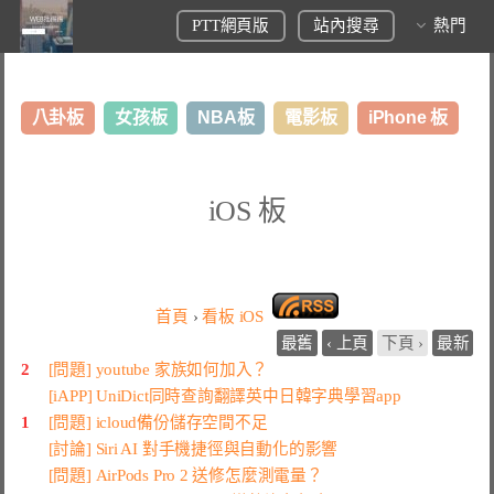
PTT網頁版
站內搜尋
熱門
八卦板
女孩板
NBA板
電影板
iPhone 板
日本旅遊板
表特板
股市板
炒房板
LoL板
iOS 板
美食板
首頁
›
看板
iOS
最舊
‹ 上頁
下頁 ›
最新
2
[問題] youtube 家族如何加入？
[iAPP] UniDict同時查詢翻譯英中日韓字典學習app
1
[問題] icloud備份儲存空間不足
[討論] Siri AI 對手機捷徑與自動化的影響
[問題] AirPods Pro 2 送修怎麼測電量？