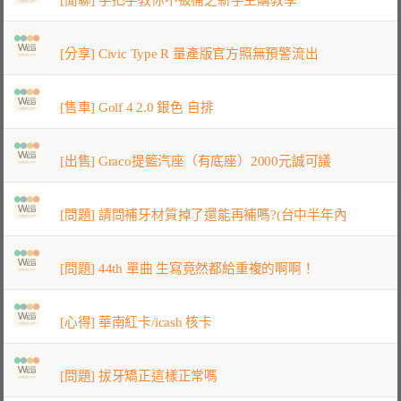
[分享] Civic Type R 量產版官方照無預警流出
[售車] Golf 4 2.0 銀色 自排
[出售] Graco提籃汽座（有底座）2000元誠可議
[問題] 請問補牙材質掉了還能再補嗎?(台中半年內
[問題] 44th 單曲 生寫竟然都給重複的啊啊！
[心得] 華南紅卡/icash 核卡
[問題] 拔牙矯正這樣正常嗎