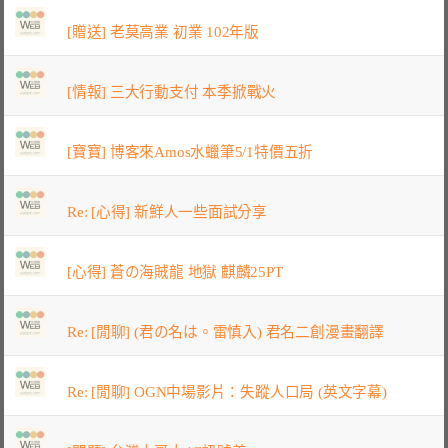
[贈送] 老莫高業 初業 102年版
[情報] 三大行動支付 本季掀戰火
[寶寶] 博客來Amos水蠟筆5/1特價五折
Re: [心得] 新鮮人一些面試分享
[心得] 蒼の海賊龍 地獄 麒麟25PT
Re: [閒聊] (君の名は。雷慎入) 君名二創漫畫翻譯
Re: [閒聊] OGN中場影片：失蹤人口局 (英文字幕)