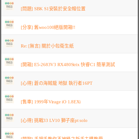
[問題] SBK S1安裝於安全帽位置
[分享] 舊woo100絕版開箱!!
Re: [無言] 關於小包衛生紙
[開箱] E5-2683V3 RX480Strix 快睿C1 簡單測試
[心得] 蒼の海賊龍 地獄 執行者16PT
[售車] 1999年Virage iO 1.8EXi
[心得] 挑戰33 LV10 獅子座pt solo
[閒聊] 手把手教你不被桶之新手主購教學