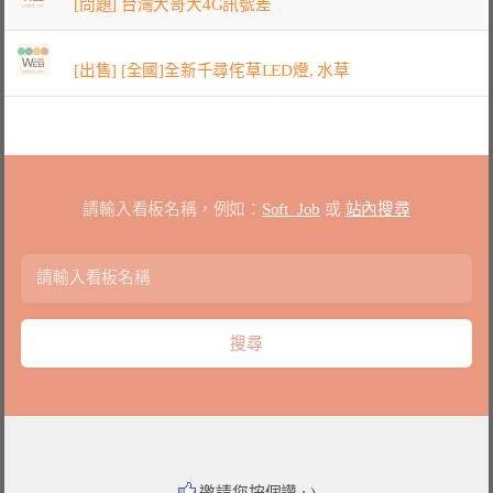
[問題] 台灣大哥大4G訊號差
[出售] [全國]全新千尋侘草LED燈, 水草
請輸入看板名稱，例如：
Soft_Job
或
站內搜尋