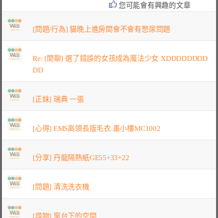
您可能會有興趣的文章
[問題/行為] 貓晚上進房間會不會有憋尿問題
Re: [閒聊] 選了錯誤的女孩成為魔法少女 XDDDDDDDD
DD
[正妹] 瑞典 一張
[心得] EMS高領長版毛衣.墨小樓MC1002
[分享] 丹龍隔熱紙GE55+33+22
[問題] 清洗洗衣機
[尋物] 窗台下的空間