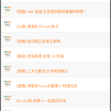
[問題] 44th 單曲 生寫竟然都給重複的啊啊！
[心得] 華南紅卡/icash 核卡
[問題] 拔牙矯正這樣正常嗎
[贈送] 老莫高業 初業 102年版
[情報] 三大行動支付 本季掀戰火
[寶寶] 博客來Amos水蠟筆5/1特價五折
Re: [心得] 新鮮人一些面試分享