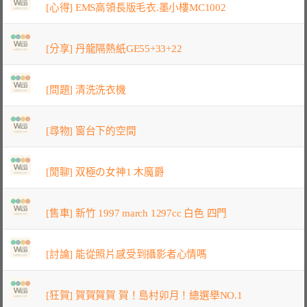
[心得] EMS高領長版毛衣.墨小樓MC1002
[分享] 丹龍隔熱紙GE55+33+22
[問題] 清洗洗衣機
[尋物] 窗台下的空間
[閒聊] 双極の女神1 木魔爵
[售車] 新竹 1997 march 1297cc 白色 四門
[討論] 能從照片感受到攝影者心情嗎
[狂賀] 賀賀賀賀 賀！島村卯月！總選舉NO.1