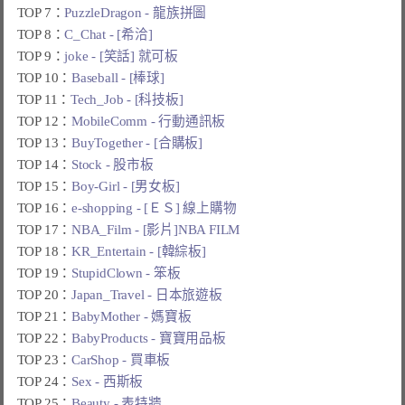
TOP 7：
PuzzleDragon - 龍族拼圖
TOP 8：
C_Chat - [希洽]
TOP 9：
joke - [笑話] 就可板
TOP 10：
Baseball - [棒球]
TOP 11：
Tech_Job - [科技板]
TOP 12：
MobileComm - 行動通訊板
TOP 13：
BuyTogether - [合購板]
TOP 14：
Stock - 股市板
TOP 15：
Boy-Girl - [男女板]
TOP 16：
e-shopping - [ＥＳ] 線上購物
TOP 17：
NBA_Film - [影片]NBA FILM
TOP 18：
KR_Entertain - [韓綜板]
TOP 19：
StupidClown - 笨板
TOP 20：
Japan_Travel - 日本旅遊板
TOP 21：
BabyMother - 媽寶板
TOP 22：
BabyProducts - 寶寶用品板
TOP 23：
CarShop - 買車板
TOP 24：
Sex - 西斯板
TOP 25：
Beauty - 表特牆