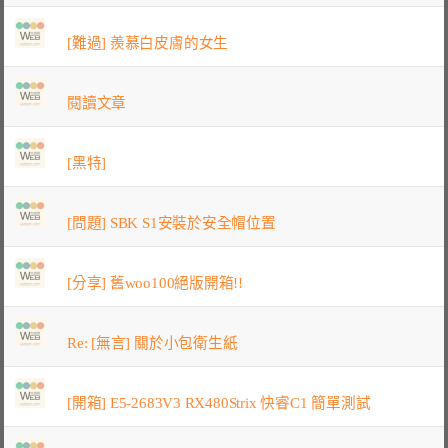
[難過] 羨慕白皮膚的女生
閱讀文章
[黑特]
[問題] SBK S1安裝於安全帽位置
[分享] 舊woo100絕版開箱!!
Re: [無言] 關於小包衛生紙
[開箱] E5-2683V3 RX480Strix 快睿C1 簡單測試