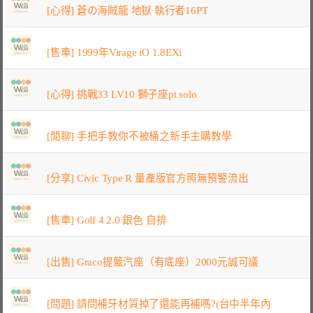
[心得] 蒼の海賊龍 地獄 執行者16PT
[售車] 1999年Virage iO 1.8EXi
[心得] 挑戰33 LV10 獅子座pt solo
[閒聊] 手把手教你不被桶之新手主購教學
[分享] Civic Type R 量產版官方照無預警流出
[售車] Golf 4 2.0 銀色 自排
[出售] Graco提籃汽座（有底座）2000元誠可議
[問題] 請問補牙材質掉了還能再補嗎?(台中半年內