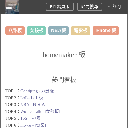
PTT網頁版
站內搜尋
熱門
八卦板
女孩板
NBA板
電影板
iPhone 板
日本旅遊板
表特板
股市板
炒房板
LoL板
homemaker 板
美食板
熱門看板
TOP 1：
Gossiping - 八卦板
TOP 2：
LoL - LoL 板
TOP 3：
NBA - ＮＢＡ
TOP 4：
WomenTalk - [女孩板]
TOP 5：
ToS - [神魔]
TOP 6：
movie - [電影]