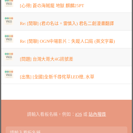
[心得] 蒼の海賊龍 地獄 麒麟25PT
Re: [閒聊] (君の名は。雷慎入) 君名二創漫畫翻譯
Re: [閒聊] OGN中場影片：失蹤人口局 (英文字幕)
[問題] 台灣大哥大4G訊號差
[出售] [全國]全新千尋侘草LED燈, 水草
請輸入看板名稱，例如：
iOS
或
站內搜尋