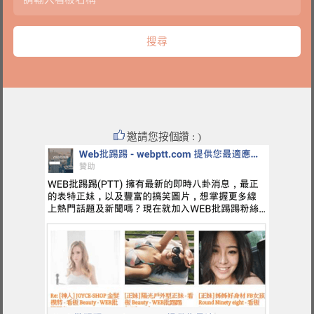
邀請您按個讚 : )