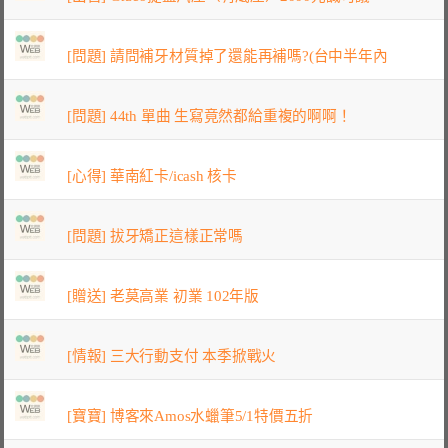
[問題] 請問補牙材質掉了還能再補嗎?(台中半年內
[問題] 44th 單曲 生寫竟然都給重複的啊啊！
[心得] 華南紅卡/icash 核卡
[問題] 拔牙矯正這樣正常嗎
[贈送] 老莫高業 初業 102年版
[情報] 三大行動支付 本季掀戰火
[寶寶] 博客來Amos水蠟筆5/1特價五折