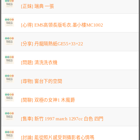
[正妹] 瑞典 一張
[心得] EMS高領長版毛衣.墨小樓MC1002
[分享] 丹龍隔熱紙GE55+33+22
[問題] 清洗洗衣機
[尋物] 窗台下的空間
[閒聊] 双極の女神1 木魔爵
[售車] 新竹 1997 march 1297cc 白色 四門
[討論] 能從照片感受到攝影者心情嗎