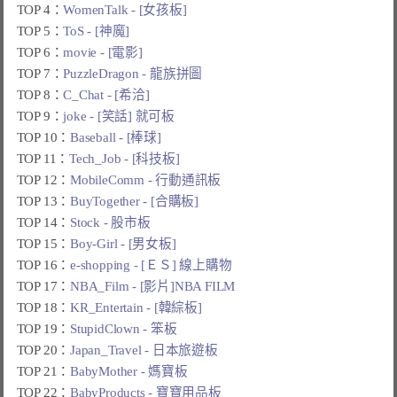
TOP 4：
WomenTalk - [女孩板]
TOP 5：
ToS - [神魔]
TOP 6：
movie - [電影]
TOP 7：
PuzzleDragon - 龍族拼圖
TOP 8：
C_Chat - [希洽]
TOP 9：
joke - [笑話] 就可板
TOP 10：
Baseball - [棒球]
TOP 11：
Tech_Job - [科技板]
TOP 12：
MobileComm - 行動通訊板
TOP 13：
BuyTogether - [合購板]
TOP 14：
Stock - 股市板
TOP 15：
Boy-Girl - [男女板]
TOP 16：
e-shopping - [ＥＳ] 線上購物
TOP 17：
NBA_Film - [影片]NBA FILM
TOP 18：
KR_Entertain - [韓綜板]
TOP 19：
StupidClown - 笨板
TOP 20：
Japan_Travel - 日本旅遊板
TOP 21：
BabyMother - 媽寶板
TOP 22：
BabyProducts - 寶寶用品板