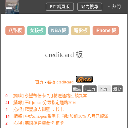
PTT網頁版
站內搜尋
熱門
八卦板
女孩板
NBA板
電影板
iPhone 板
日本旅遊板
表特板
股市板
炒房板
LoL板
creditcard 板
美食板
首頁
›
看板
creditcard
最舊
‹ 上頁
下頁 ›
最新
9
[閒聊] 永豐幣倍卡 7月精選通路回饋異常
41
[情報] 玉山ubear分眾指定通路20%
4
[心得] 匯豐旅人御璽卡 核卡
14
[情報] 中信uniopen集團卡 自動加值10% 八月已額滿
2
[心得] 美國運通耀金卡 核卡