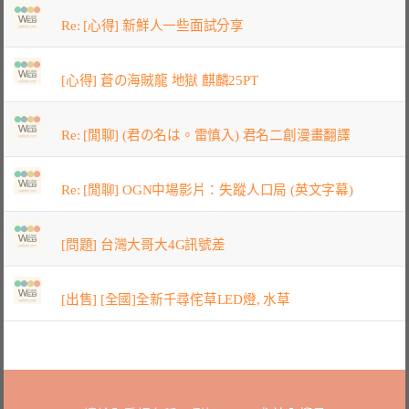
Re: [心得] 新鮮人一些面試分享
[心得] 蒼の海賊龍 地獄 麒麟25PT
Re: [閒聊] (君の名は。雷慎入) 君名二創漫畫翻譯
Re: [閒聊] OGN中場影片：失蹤人口局 (英文字幕)
[問題] 台灣大哥大4G訊號差
[出售] [全國]全新千尋侘草LED燈, 水草