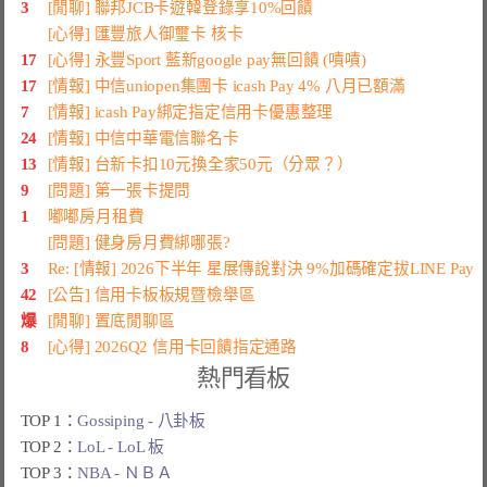
3
[閒聊] 聯邦JCB卡遊韓登錄享10%回饋
[心得] 匯豐旅人御璽卡 核卡
17
[心得] 永豐Sport 藍新google pay無回饋 (嘖嘖)
17
[情報] 中信uniopen集團卡 icash Pay 4% 八月已額滿
7
[情報] icash Pay綁定指定信用卡優惠整理
24
[情報] 中信中華電信聯名卡
13
[情報] 台新卡扣10元換全家50元（分眾？）
9
[問題] 第一張卡提問
1
嘟嘟房月租費
[問題] 健身房月費綁哪張?
3
Re: [情報] 2026下半年 星展傳說對決 9%加碼確定拔LINE Pay
42
[公告] 信用卡板板規暨檢舉區
爆
[閒聊] 置底閒聊區
8
[心得] 2026Q2 信用卡回饋指定通路
熱門看板
TOP 1：
Gossiping - 八卦板
TOP 2：
LoL - LoL 板
TOP 3：
NBA - ＮＢＡ