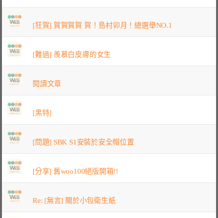
[狂賀] 賀賀賀賀 賀！島村卯月！總選舉NO.1
[難過] 羨慕白皮膚的女生
閱讀文章
[黑特]
[問題] SBK S1安裝於安全帽位置
[分享] 舊woo100絕版開箱!!
Re: [無言] 關於小包衛生紙