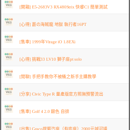
[開箱] E5-2683V3 RX480Strix 快睿C1 簡單測試
[心得] 蒼の海賊龍 地獄 執行者16PT
[售車] 1999年Virage iO 1.8EXi
[心得] 挑戰33 LV10 獅子座pt solo
[閒聊] 手把手教你不被桶之新手主購教學
[分享] Civic Type R 量產版官方照無預警流出
[售車] Golf 4 2.0 銀色 自排
[出售] Graco提籃汽座（有底座）2000元誠可議