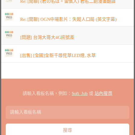
Re: [閒聊] (君の名は。雷慎入) 君名二創漫畫翻譯
Re: [閒聊] OGN中場影片：失蹤人口局 (英文字幕)
[問題] 台灣大哥大4G訊號差
[出售] [全國]全新千尋侘草LED燈, 水草
請輸入看板名稱，例如：
Soft_Job
或
站內搜尋