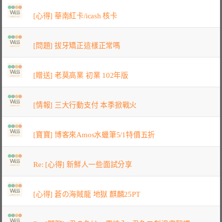
[心得] 華南紅卡/icash 核卡
[問題] 拔牙矯正這樣正常嗎
[贈送] 老莫高業 初業 102年版
[情報] 三大行動支付 本季掀戰火
[寶寶] 博客來Amos水蠟筆5/1特價五折
Re: [心得] 新鮮人一些面試分享
[心得] 蒼の海賊龍 地獄 麒麟25PT