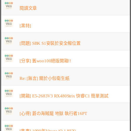
閱讀文章
[黑特]
[問題] SBK S1安裝於安全帽位置
[分享] 舊woo100絕版開箱!!
Re: [無言] 關於小包衛生紙
[開箱] E5-2683V3 RX480Strix 快睿C1 簡單測試
[心得] 蒼の海賊龍 地獄 執行者16PT
[售車] 1999年Virage iO 1.8EXi