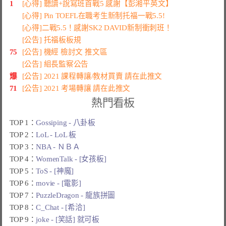
1
[心得] 聽讀+說寫班首戰5 感謝【彭湘平英文】
[心得] Pin TOEFL在職考生新制托福一戰5.5!
[心得]二戰5.5！感謝SK2 DAVID新制衝刺班！
[公告] 托福板板規
75
[公告] 機經 檢討文 推文區
[公告] 組長監察公告
爆
[公告] 2021 課程轉讓/教材買賣 請在此推文
71
[公告] 2021 考場轉讓 請在此推文
熱門看板
TOP 1：
Gossiping - 八卦板
TOP 2：
LoL - LoL 板
TOP 3：
NBA - ＮＢＡ
TOP 4：
WomenTalk - [女孩板]
TOP 5：
ToS - [神魔]
TOP 6：
movie - [電影]
TOP 7：
PuzzleDragon - 龍族拼圖
TOP 8：
C_Chat - [希洽]
TOP 9：
joke - [笑話] 就可板