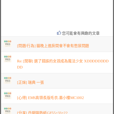
您可能會有興趣的文章
[問題/行為] 貓晚上進房間會不會有憋尿問題
Re: [閒聊] 選了錯誤的女孩成為魔法少女 XDDDDDDDD
DD
[正妹] 瑞典 一張
[心得] EMS高領長版毛衣.墨小樓MC1002
[分享] 丹龍隔熱紙GE55+33+22