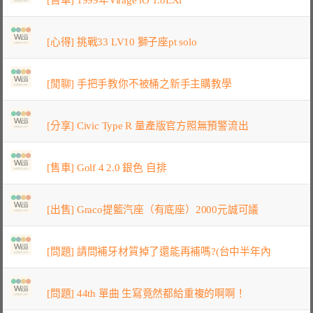
[心得] 挑戰33 LV10 獅子座pt solo
[閒聊] 手把手教你不被桶之新手主購教學
[分享] Civic Type R 量產版官方照無預警流出
[售車] Golf 4 2.0 銀色 自排
[出售] Graco提籃汽座（有底座）2000元誠可議
[問題] 請問補牙材質掉了還能再補嗎?(台中半年內
[問題] 44th 單曲 生寫竟然都給重複的啊啊！