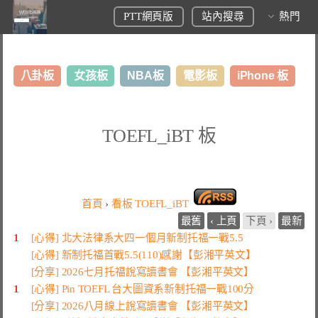
PTT網頁版
站內搜尋
熱門
八卦板
女孩板
NBA板
電影板
iPhone 板
日本旅遊板
表特板
股市板
炒房板
LoL板
TOEFL_iBT 板
美食板
首頁
›
看板
TOEFL_iBT
最舊
‹ 上頁
下頁 ›
最新
1
[心得] 北大法律系大四一個月新制托福一戰5.5
[心得] 新制托福首戰5.5(110)感謝【彭湘平英文】
[分享] 2026七月托福說寫讀書會 【彭湘平英文】
1
[心得] Pin TOEFL 台大圖資系新制托福一戰100分
[分享] 2026八月線上說寫讀書會 【彭湘平英文】