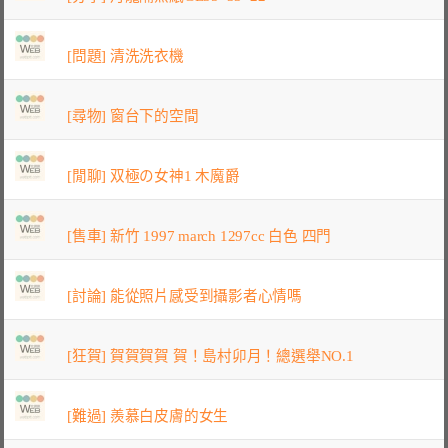
[問題] 清洗洗衣機
[尋物] 窗台下的空間
[閒聊] 双極の女神1 木魔爵
[售車] 新竹 1997 march 1297cc 白色 四門
[討論] 能從照片感受到攝影者心情嗎
[狂賀] 賀賀賀賀 賀！島村卯月！總選舉NO.1
[難過] 羨慕白皮膚的女生