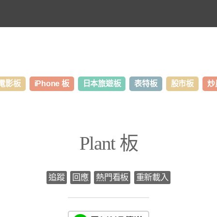
電影板
iPhone 板
日本旅遊板
表特板
股市板
炒
Plant 板
追蹤
回應
熱門看板
重新載入