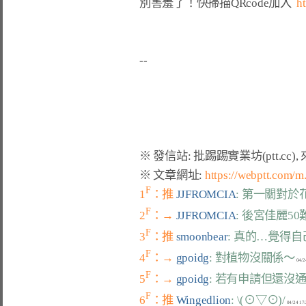
別害羞了！快掃描QRcode加入  
h
※ 文章網址: 
https://webptt.com/
F
1
：推 
JJFROMCIA
: 第一關對
F
2
：→ 
JJFROMCIA
: 後宮佳麗5
F
3
：推 
smoonbear
: 真的…覺得
F
4
：→ 
gpoidg
: 對植物沒關係～
F
5
：→ 
gpoidg
: 若有申請但還
F
6
：推 
Wingedlion
: \(⊙▽⊙)/