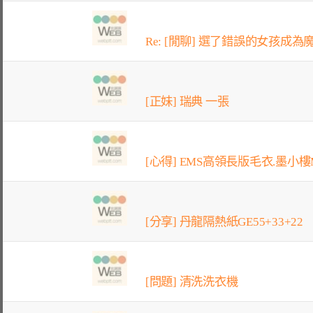
Re: [閒聊] 選了錯誤的女孩成為魔
[正妹] 瑞典 一張
[心得] EMS高領長版毛衣.墨小樓M
[分享] 丹龍隔熱紙GE55+33+22
[問題] 清洗洗衣機