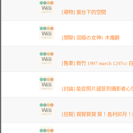
[尋物] 窗台下的空間
[閒聊] 双極の女神1 木魔爵
[售車] 新竹 1997 march 1297cc
[討論] 能從照片感受到攝影者心
[狂賀] 賀賀賀賀 賀！島村卯月！