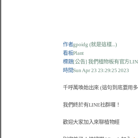
作者
gpoidg (就是這樣...)
看板
Plant
標題
[公告] 我們植物板有官方LI
時間
Sun Apr 23 23:29:25 2023
千呼萬喚始出來 
(這句到底要用多
我們終於有LINE社群囉！

歡迎大家加入來聊植物經
