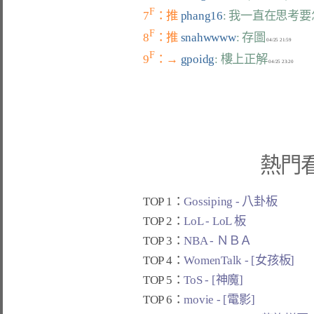
F
7
：推 
phang16
: 我一直在思考要
F
8
：推 
snahwwww
: 存圖
F
9
：→ 
gpoidg
: 樓上正解
熱門
TOP 1：
Gossiping - 八卦板
TOP 2：
LoL - LoL 板
TOP 3：
NBA - ＮＢＡ
TOP 4：
WomenTalk - [女孩板]
TOP 5：
ToS - [神魔]
TOP 6：
movie - [電影]