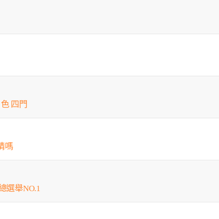
 白色 四門
情嗎
總選舉NO.1