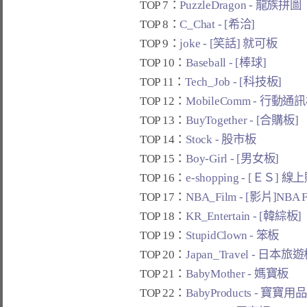
TOP 7：
PuzzleDragon - 龍族拼圖
TOP 8：
C_Chat - [希洽]
TOP 9：
joke - [笑話] 就可板
TOP 10：
Baseball - [棒球]
TOP 11：
Tech_Job - [科技板]
TOP 12：
MobileComm - 行動通
TOP 13：
BuyTogether - [合購板]
TOP 14：
Stock - 股市板
TOP 15：
Boy-Girl - [男女板]
TOP 16：
e-shopping - [ＥＳ] 
TOP 17：
NBA_Film - [影片]NBA 
TOP 18：
KR_Entertain - [韓綜板]
TOP 19：
StupidClown - 笨板
TOP 20：
Japan_Travel - 日本旅
TOP 21：
BabyMother - 媽寶板
TOP 22：
BabyProducts - 寶寶用