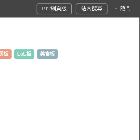
PTT網頁版
站內搜尋
熱門
房板
LoL板
美食板