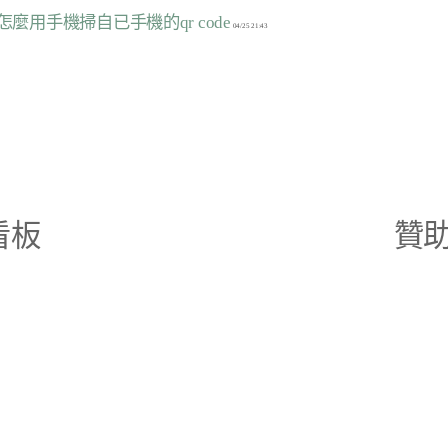
怎麼用手機掃自已手機的qr code
看板
贊