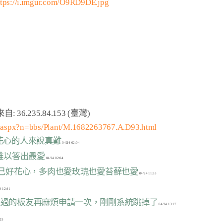
ttps://i.imgur.com/O9RD9DE.jpg
m.aspx?n=bbs/Plant/M.1682263767.A.D93.html
於花心的人來說真難
0難以答出最愛
自己好花心，多肉也愛玫瑰也愛苔蘚也愛
沒通過的板友再麻煩申請一次，剛剛系統跳掉了