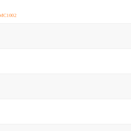
C1002