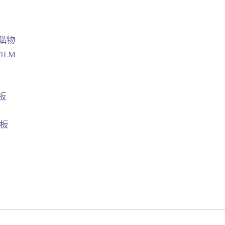
線上購物
FILM
遊板
品板