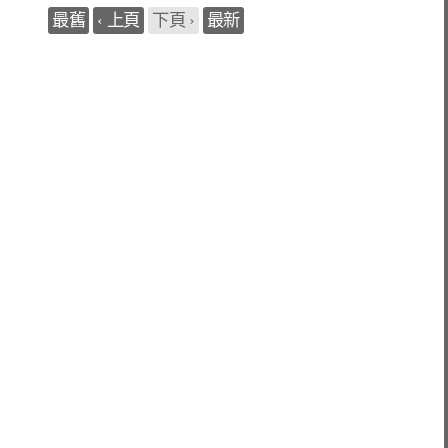
最舊
‹ 上頁
下頁 ›
最新