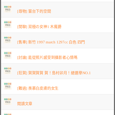
[尋物] 窗台下的空間
[閒聊] 双極の女神1 木魔爵
[售車] 新竹 1997 march 1297cc 白色 四門
[討論] 能從照片感受到攝影者心情嗎
[狂賀] 賀賀賀賀 賀！島村卯月！總選舉NO.1
[難過] 羨慕白皮膚的女生
閱讀文章