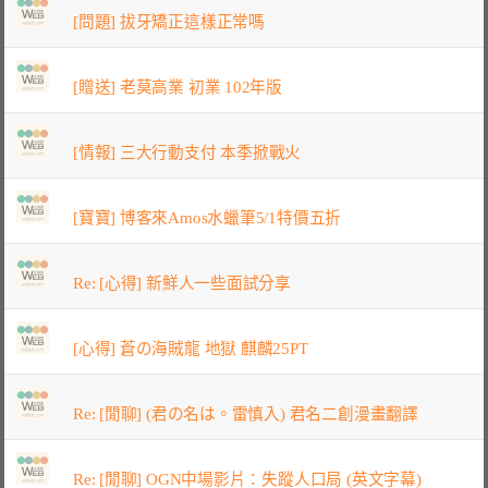
[問題] 拔牙矯正這樣正常嗎
[贈送] 老莫高業 初業 102年版
[情報] 三大行動支付 本季掀戰火
[寶寶] 博客來Amos水蠟筆5/1特價五折
Re: [心得] 新鮮人一些面試分享
[心得] 蒼の海賊龍 地獄 麒麟25PT
Re: [閒聊] (君の名は。雷慎入) 君名二創漫畫翻譯
Re: [閒聊] OGN中場影片：失蹤人口局 (英文字幕)