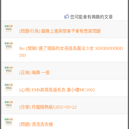
您可能會有興趣的文章
[問題/行為] 貓晚上進房間會不會有憋尿問題
Re: [閒聊] 選了錯誤的女孩成為魔法少女 XDDDDDDDD
DD
[正妹] 瑞典 一張
[心得] EMS高領長版毛衣.墨小樓MC1002
[分享] 丹龍隔熱紙GE55+33+22
[問題] 清洗洗衣機