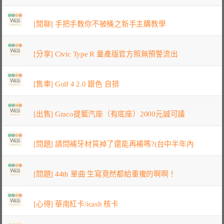
[閒聊] 手把手教你不被桶之新手主購教學
[分享] Civic Type R 量產版官方照無預警流出
[售車] Golf 4 2.0 銀色 自排
[出售] Graco提籃汽座（有底座）2000元誠可議
[問題] 請問補牙材質掉了還能再補嗎?(台中半年內
[問題] 44th 單曲 生寫竟然都給重複的啊啊！
[心得] 華南紅卡/icash 核卡