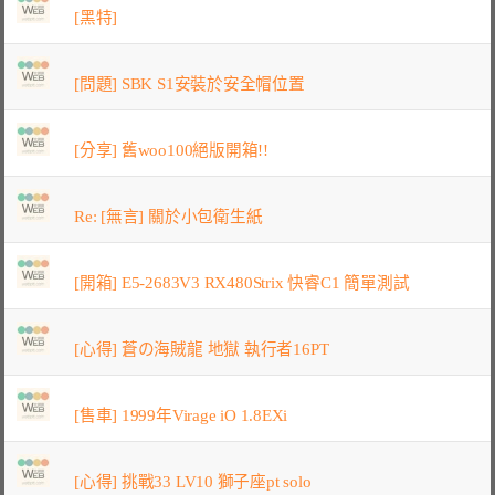
[黑特]
[問題] SBK S1安裝於安全帽位置
[分享] 舊woo100絕版開箱!!
Re: [無言] 關於小包衛生紙
[開箱] E5-2683V3 RX480Strix 快睿C1 簡單測試
[心得] 蒼の海賊龍 地獄 執行者16PT
[售車] 1999年Virage iO 1.8EXi
[心得] 挑戰33 LV10 獅子座pt solo