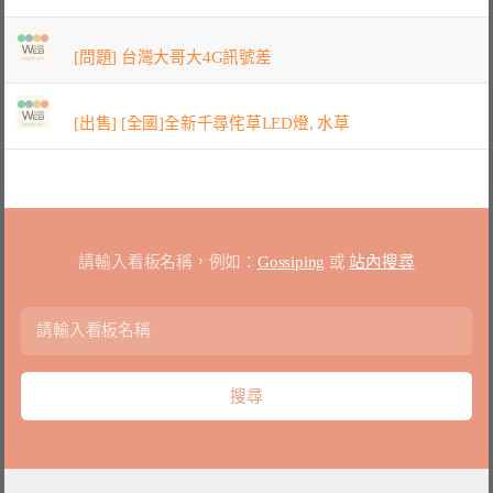
[問題] 台灣大哥大4G訊號差
[出售] [全國]全新千尋侘草LED燈, 水草
請輸入看板名稱，例如：
Gossiping
或
站內搜尋