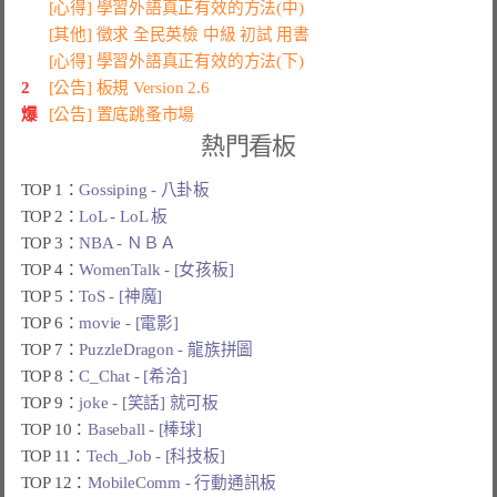
[心得] 學習外語真正有效的方法(中)
[其他] 徵求 全民英檢 中級 初試 用書
[心得] 學習外語真正有效的方法(下)
2
[公告] 板規 Version 2.6
爆
[公告] 置底跳蚤市場
熱門看板
TOP 1：
Gossiping - 八卦板
TOP 2：
LoL - LoL 板
TOP 3：
NBA - ＮＢＡ
TOP 4：
WomenTalk - [女孩板]
TOP 5：
ToS - [神魔]
TOP 6：
movie - [電影]
TOP 7：
PuzzleDragon - 龍族拼圖
TOP 8：
C_Chat - [希洽]
TOP 9：
joke - [笑話] 就可板
TOP 10：
Baseball - [棒球]
TOP 11：
Tech_Job - [科技板]
TOP 12：
MobileComm - 行動通訊板