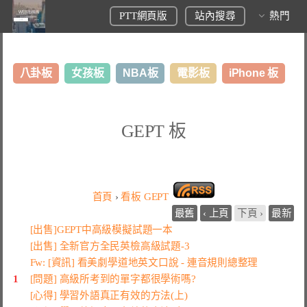
PTT網頁版
站內搜尋
熱門
八卦板
女孩板
NBA板
電影板
iPhone 板
日本旅遊板
表特板
股市板
炒房板
LoL板
GEPT 板
美食板
首頁
›
看板
GEPT
最舊
‹ 上頁
下頁 ›
最新
[出售]GEPT中高級模擬試題一本
[出售] 全新官方全民英檢高級試題-3
Fw: [資訊] 看美劇學道地英文口說 - 連音規則總整理
1
[問題] 高級所考到的單字都很學術嗎?
[心得] 學習外語真正有效的方法(上)