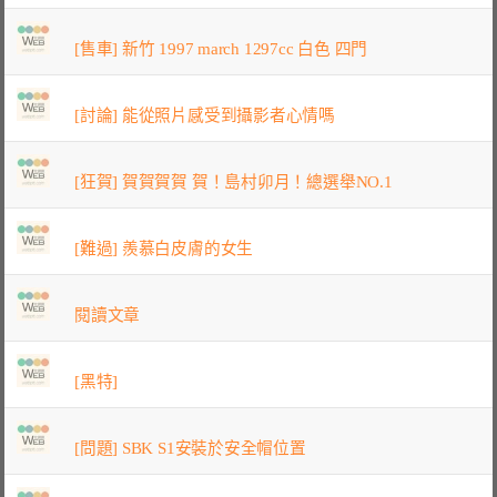
[售車] 新竹 1997 march 1297cc 白色 四門
[討論] 能從照片感受到攝影者心情嗎
[狂賀] 賀賀賀賀 賀！島村卯月！總選舉NO.1
[難過] 羨慕白皮膚的女生
閱讀文章
[黑特]
[問題] SBK S1安裝於安全帽位置