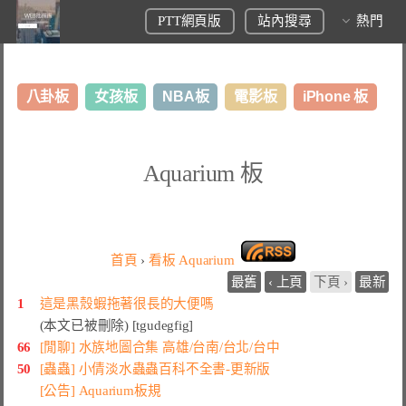
PTT網頁版
站內搜尋
熱門
八卦板
女孩板
NBA板
電影板
iPhone 板
日本旅遊板
表特板
股市板
炒房板
LoL板
Aquarium 板
美食板
首頁
›
看板
Aquarium
最舊
‹ 上頁
下頁 ›
最新
1
這是黑殼蝦拖著很長的大便嗎
(本文已被刪除) [tgudegfig]
66
[閒聊] 水族地圖合集 高雄/台南/台北/台中
50
[蟲蟲] 小倩淡水蟲蟲百科不全書-更新版
[公告] Aquarium板規