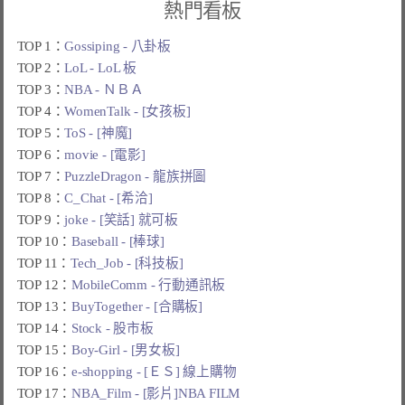
熱門看板
TOP 1：
Gossiping - 八卦板
TOP 2：
LoL - LoL 板
TOP 3：
NBA - ＮＢＡ
TOP 4：
WomenTalk - [女孩板]
TOP 5：
ToS - [神魔]
TOP 6：
movie - [電影]
TOP 7：
PuzzleDragon - 龍族拼圖
TOP 8：
C_Chat - [希洽]
TOP 9：
joke - [笑話] 就可板
TOP 10：
Baseball - [棒球]
TOP 11：
Tech_Job - [科技板]
TOP 12：
MobileComm - 行動通訊板
TOP 13：
BuyTogether - [合購板]
TOP 14：
Stock - 股市板
TOP 15：
Boy-Girl - [男女板]
TOP 16：
e-shopping - [ＥＳ] 線上購物
TOP 17：
NBA_Film - [影片]NBA FILM