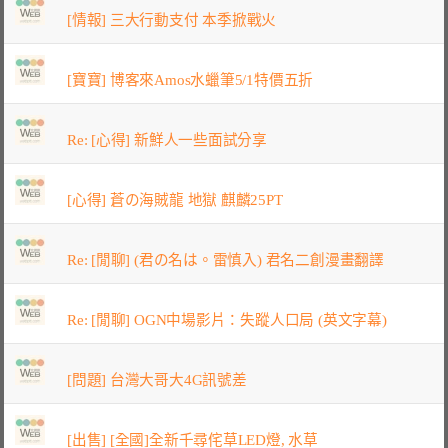
[情報] 三大行動支付 本季掀戰火
[寶寶] 博客來Amos水蠟筆5/1特價五折
Re: [心得] 新鮮人一些面試分享
[心得] 蒼の海賊龍 地獄 麒麟25PT
Re: [閒聊] (君の名は。雷慎入) 君名二創漫畫翻譯
Re: [閒聊] OGN中場影片：失蹤人口局 (英文字幕)
[問題] 台灣大哥大4G訊號差
[出售] [全國]全新千尋侘草LED燈, 水草