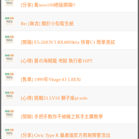
[分享] 舊woo100絕版開箱!!
Re: [無言] 關於小包衛生紙
[開箱] E5-2683V3 RX480Strix 快睿C1 簡單測試
[心得] 蒼の海賊龍 地獄 執行者16PT
[售車] 1999年Virage iO 1.8EXi
[心得] 挑戰33 LV10 獅子座pt solo
[閒聊] 手把手教你不被桶之新手主購教學
[分享] Civic Type R 量產版官方照無預警流出