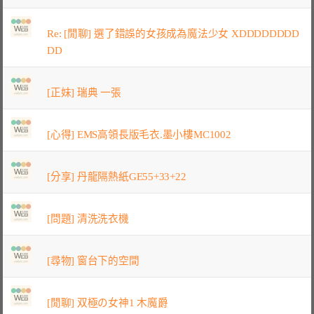
Re: [閒聊] 選了錯誤的女孩成為魔法少女 XDDDDDDDD
DD
[正妹] 瑞典 一張
[心得] EMS高領長版毛衣.墨小樓MC1002
[分享] 丹龍隔熱紙GE55+33+22
[問題] 清洗洗衣機
[尋物] 窗台下的空間
[閒聊] 双極の女神1 木魔爵