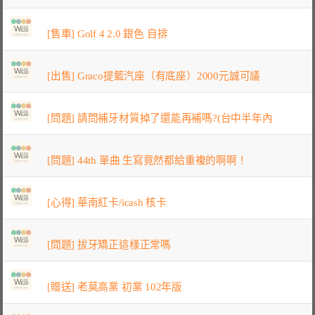
[售車] Golf 4 2.0 銀色 自排
[出售] Graco提籃汽座（有底座）2000元誠可議
[問題] 請問補牙材質掉了還能再補嗎?(台中半年內
[問題] 44th 單曲 生寫竟然都給重複的啊啊！
[心得] 華南紅卡/icash 核卡
[問題] 拔牙矯正這樣正常嗎
[贈送] 老莫高業 初業 102年版