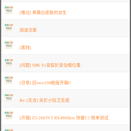
[难过] 羡慕白皮肤的女生
阅读文章
[黑特]
[问题] SBK S1安装於安全帽位置
[分享] 旧woo100绝版开箱!!
Re: [无言] 关於小包卫生纸
[开箱] E5-2683V3 RX480Strix 快睿C1 简单测试