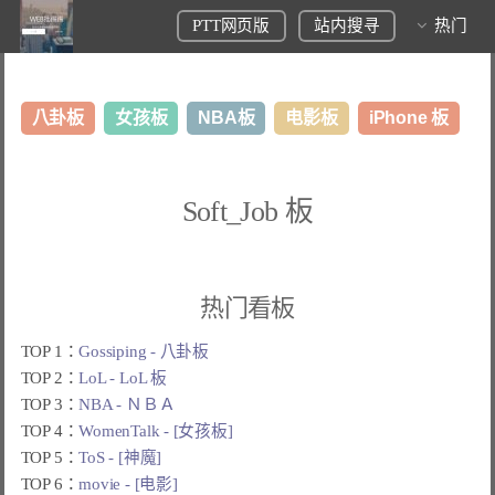
PTT网页版
站内搜寻
热门
八卦板
女孩板
NBA板
电影板
iPhone 板
日本旅游板
表特板
股市板
炒房板
LoL板
Soft_Job 板
美食板
热门看板
TOP 1：
Gossiping - 八卦板
TOP 2：
LoL - LoL 板
TOP 3：
NBA - ＮＢＡ
TOP 4：
WomenTalk - [女孩板]
TOP 5：
ToS - [神魔]
TOP 6：
movie - [电影]