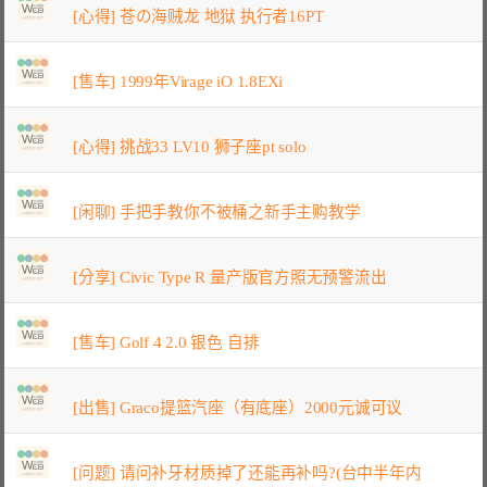
[心得] 苍の海贼龙 地狱 执行者16PT
[售车] 1999年Virage iO 1.8EXi
[心得] 挑战33 LV10 狮子座pt solo
[闲聊] 手把手教你不被桶之新手主购教学
[分享] Civic Type R 量产版官方照无预警流出
[售车] Golf 4 2.0 银色 自排
[出售] Graco提篮汽座（有底座）2000元诚可议
[问题] 请问补牙材质掉了还能再补吗?(台中半年内