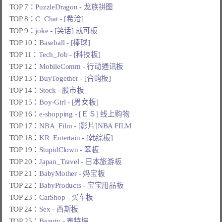
TOP 7：
PuzzleDragon - 龙族拼图
TOP 8：
C_Chat - [希洽]
TOP 9：
joke - [笑话] 就可板
TOP 10：
Baseball - [棒球]
TOP 11：
Tech_Job - [科技板]
TOP 12：
MobileComm - 行动通讯板
TOP 13：
BuyTogether - [合购板]
TOP 14：
Stock - 股市板
TOP 15：
Boy-Girl - [男女板]
TOP 16：
e-shopping - [ＥＳ] 线上购物
TOP 17：
NBA_Film - [影片]NBA FILM
TOP 18：
KR_Entertain - [韩综板]
TOP 19：
StupidClown - 笨板
TOP 20：
Japan_Travel - 日本旅游板
TOP 21：
BabyMother - 妈宝板
TOP 22：
BabyProducts - 宝宝用品板
TOP 23：
CarShop - 买车板
TOP 24：
Sex - 西斯板
TOP 25：
Beauty - 表特墙