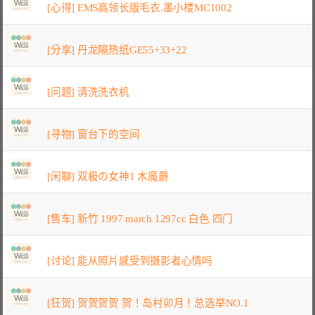
[心得] EMS高领长版毛衣.墨小楼MC1002
[分享] 丹龙隔热纸GE55+33+22
[问题] 清洗洗衣机
[寻物] 窗台下的空间
[闲聊] 双极の女神1 木魔爵
[售车] 新竹 1997 march 1297cc 白色 四门
[讨论] 能从照片感受到摄影者心情吗
[狂贺] 贺贺贺贺 贺！岛村卯月！总选举NO.1