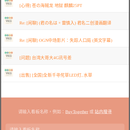
[心得] 苍の海贼龙 地狱 麒麟25PT
Re: [闲聊] (君の名は。雷慎入) 君名二创漫画翻译
Re: [闲聊] OGN中场影片：失踪人口局 (英文字幕)
[问题] 台湾大哥大4G讯号差
[出售] [全国]全新千寻侘草LED灯, 水草
请输入看板名称，例如：
BuyTogether
或
站内搜寻