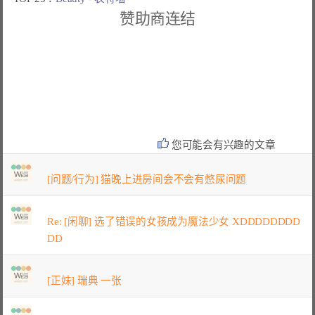
赞助商连结
您可能会有兴趣的文章
[问题/行为] 猫晚上进房间会不会有憋尿问题
Re: [闲聊] 选了错误的女孩成为魔法少女 XDDDDDDDD
DD
[正妹] 瑞典 一张