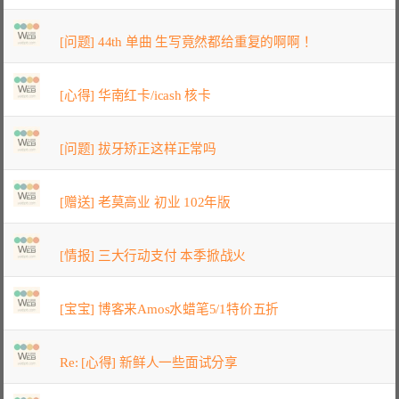
[问题] 44th 单曲 生写竟然都给重复的啊啊！
[心得] 华南红卡/icash 核卡
[问题] 拔牙矫正这样正常吗
[赠送] 老莫高业 初业 102年版
[情报] 三大行动支付 本季掀战火
[宝宝] 博客来Amos水蜡笔5/1特价五折
Re: [心得] 新鲜人一些面试分享