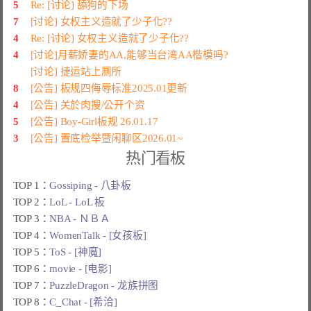
5
Re: [讨论] 舔狗的下场
7
[讨论] 女权主义造就了少子化??
4
Re: [讨论] 女权主义造就了少子化??
4
[讨论]月薪娇妻的AA,能够当台湾AA楷模吗?
[讨论] 捷运站上厕所
8
[公告] 板规四侮辱标准2025.01更新
4
[公告] 关於肉搜/公开个资
5
[公告] Boy-Girl板规 26.01.17
3
[公告] 置底检举暨闲聊区2026.01~
热门看板
TOP 1：
Gossiping - 八卦板
TOP 2：
LoL - LoL 板
TOP 3：
NBA - ＮＢＡ
TOP 4：
WomenTalk - [女孩板]
TOP 5：
ToS - [神魔]
TOP 6：
movie - [电影]
TOP 7：
PuzzleDragon - 龙族拼图
TOP 8：
C_Chat - [希洽]