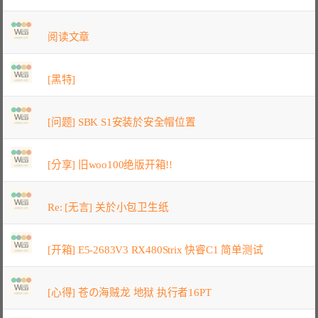
阅读文章
[黑特]
[问题] SBK S1安装於安全帽位置
[分享] 旧woo100绝版开箱!!
Re: [无言] 关於小包卫生纸
[开箱] E5-2683V3 RX480Strix 快睿C1 简单测试
[心得] 苍の海贼龙 地狱 执行者16PT