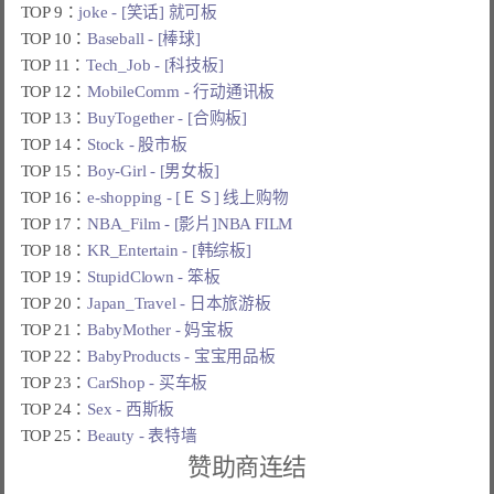
TOP 9：
joke - [笑话] 就可板
TOP 10：
Baseball - [棒球]
TOP 11：
Tech_Job - [科技板]
TOP 12：
MobileComm - 行动通讯板
TOP 13：
BuyTogether - [合购板]
TOP 14：
Stock - 股市板
TOP 15：
Boy-Girl - [男女板]
TOP 16：
e-shopping - [ＥＳ] 线上购物
TOP 17：
NBA_Film - [影片]NBA FILM
TOP 18：
KR_Entertain - [韩综板]
TOP 19：
StupidClown - 笨板
TOP 20：
Japan_Travel - 日本旅游板
TOP 21：
BabyMother - 妈宝板
TOP 22：
BabyProducts - 宝宝用品板
TOP 23：
CarShop - 买车板
TOP 24：
Sex - 西斯板
TOP 25：
Beauty - 表特墙
赞助商连结