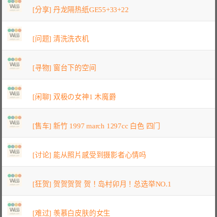
[分享] 丹龙隔热纸GE55+33+22
[问题] 清洗洗衣机
[寻物] 窗台下的空间
[闲聊] 双极の女神1 木魔爵
[售车] 新竹 1997 march 1297cc 白色 四门
[讨论] 能从照片感受到摄影者心情吗
[狂贺] 贺贺贺贺 贺！岛村卯月！总选举NO.1
[难过] 羡慕白皮肤的女生