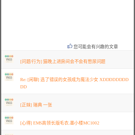
您可能会有兴趣的文章
[问题/行为] 猫晚上进房间会不会有憋尿问题
Re: [闲聊] 选了错误的女孩成为魔法少女 XDDDDDDDD
DD
[正妹] 瑞典 一张
[心得] EMS高领长版毛衣.墨小楼MC1002