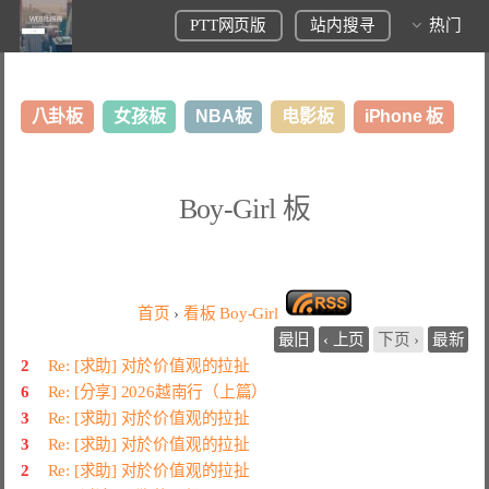
PTT网页版
站内搜寻
热门
八卦板
女孩板
NBA板
电影板
iPhone 板
日本旅游板
表特板
股市板
炒房板
LoL板
Boy-Girl 板
美食板
首页
›
看板
Boy-Girl
最旧
‹ 上页
下页 ›
最新
2
Re: [求助] 对於价值观的拉扯
6
Re: [分享] 2026越南行（上篇）
3
Re: [求助] 对於价值观的拉扯
3
Re: [求助] 对於价值观的拉扯
2
Re: [求助] 对於价值观的拉扯