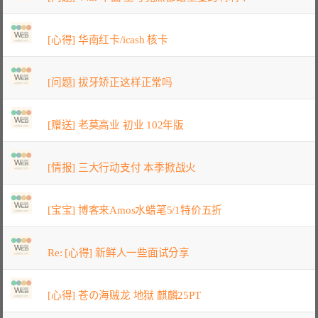
[心得] 华南红卡/icash 核卡
[问题] 拔牙矫正这样正常吗
[赠送] 老莫高业 初业 102年版
[情报] 三大行动支付 本季掀战火
[宝宝] 博客来Amos水蜡笔5/1特价五折
Re: [心得] 新鲜人一些面试分享
[心得] 苍の海贼龙 地狱 麒麟25PT