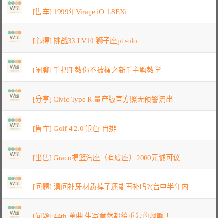
[售车] 1999年Virage iO 1.8EXi
[心得] 挑战33 LV10 狮子座pt solo
[闲聊] 手把手教你不被桶之新手主购教学
[分享] Civic Type R 量产版官方照无预警流出
[售车] Golf 4 2.0 银色 自排
[出售] Graco提篮汽座（有底座）2000元诚可议
[问题] 请问补牙材质掉了还能再补吗?(台中半年内
[问题] 44th 单曲 生写竟然都给重复的啊啊！