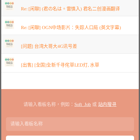
Re: [闲聊] (君の名は。雷慎入) 君名二创漫画翻译
Re: [闲聊] OGN中场影片：失踪人口局 (英文字幕)
[问题] 台湾大哥大4G讯号差
[出售] [全国]全新千寻侘草LED灯, 水草
请输入看板名称，例如：
Soft_Job
或
站内搜寻