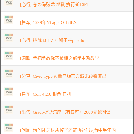
[心得] 苍の海贼龙 地狱 执行者16PT
[售车] 1999年Virage iO 1.8EXi
[心得] 挑战33 LV10 狮子座pt solo
[闲聊] 手把手教你不被桶之新手主购教学
[分享] Civic Type R 量产版官方照无预警流出
[售车] Golf 4 2.0 银色 自排
[出售] Graco提篮汽座（有底座）2000元诚可议
[问题] 请问补牙材质掉了还能再补吗?(台中半年内