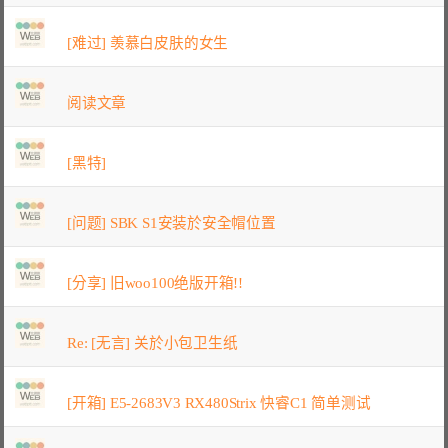
[难过] 羡慕白皮肤的女生
阅读文章
[黑特]
[问题] SBK S1安装於安全帽位置
[分享] 旧woo100绝版开箱!!
Re: [无言] 关於小包卫生纸
[开箱] E5-2683V3 RX480Strix 快睿C1 简单测试