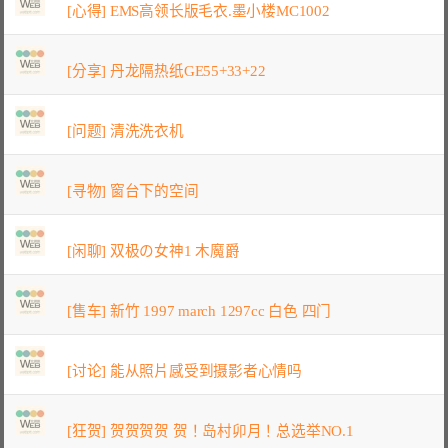
[心得] EMS高领长版毛衣.墨小楼MC1002
[分享] 丹龙隔热纸GE55+33+22
[问题] 清洗洗衣机
[寻物] 窗台下的空间
[闲聊] 双极の女神1 木魔爵
[售车] 新竹 1997 march 1297cc 白色 四门
[讨论] 能从照片感受到摄影者心情吗
[狂贺] 贺贺贺贺 贺！岛村卯月！总选举NO.1