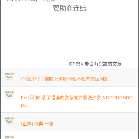
赞助商连结
您可能会有兴趣的文章
[问题/行为] 猫晚上进房间会不会有憋尿问题
Re: [闲聊] 选了错误的女孩成为魔法少女 XDDDDDDDD
DD
[正妹] 瑞典 一张