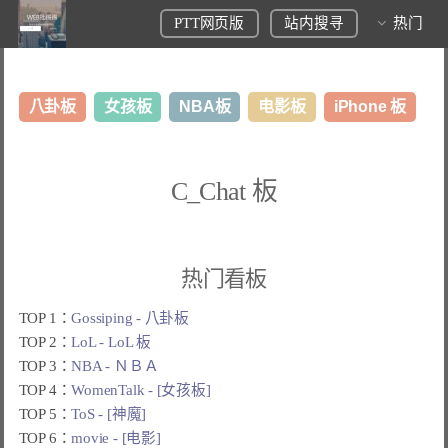
PTT网页版
站内搜寻
热门
八卦板
女孩板
NBA板
电影板
iPhone 板
日本旅游板
表特板
股市板
炒房板
LoL板
C_Chat 板
美食板
热门看板
TOP 1：
Gossiping - 八卦板
TOP 2：
LoL - LoL 板
TOP 3：
NBA - ＮＢＡ
TOP 4：
WomenTalk - [女孩板]
TOP 5：
ToS - [神魔]
TOP 6：
movie - [电影]