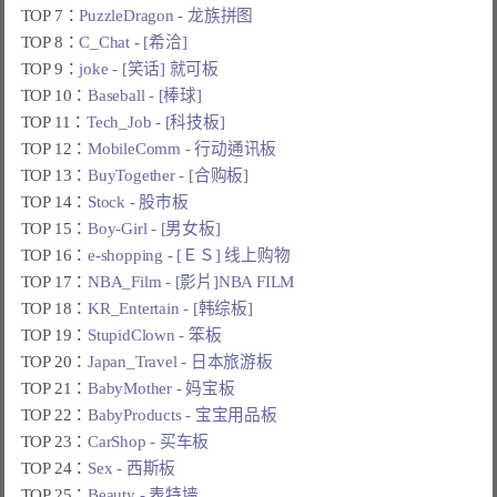
TOP 7：
PuzzleDragon - 龙族拼图
TOP 8：
C_Chat - [希洽]
TOP 9：
joke - [笑话] 就可板
TOP 10：
Baseball - [棒球]
TOP 11：
Tech_Job - [科技板]
TOP 12：
MobileComm - 行动通讯板
TOP 13：
BuyTogether - [合购板]
TOP 14：
Stock - 股市板
TOP 15：
Boy-Girl - [男女板]
TOP 16：
e-shopping - [ＥＳ] 线上购物
TOP 17：
NBA_Film - [影片]NBA FILM
TOP 18：
KR_Entertain - [韩综板]
TOP 19：
StupidClown - 笨板
TOP 20：
Japan_Travel - 日本旅游板
TOP 21：
BabyMother - 妈宝板
TOP 22：
BabyProducts - 宝宝用品板
TOP 23：
CarShop - 买车板
TOP 24：
Sex - 西斯板
TOP 25：
Beauty - 表特墙