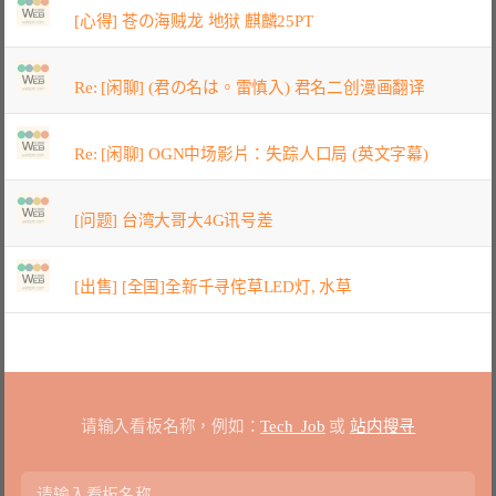
[心得] 苍の海贼龙 地狱 麒麟25PT
Re: [闲聊] (君の名は。雷慎入) 君名二创漫画翻译
Re: [闲聊] OGN中场影片：失踪人口局 (英文字幕)
[问题] 台湾大哥大4G讯号差
[出售] [全国]全新千寻侘草LED灯, 水草
请输入看板名称，例如：
Tech_Job
或
站内搜寻