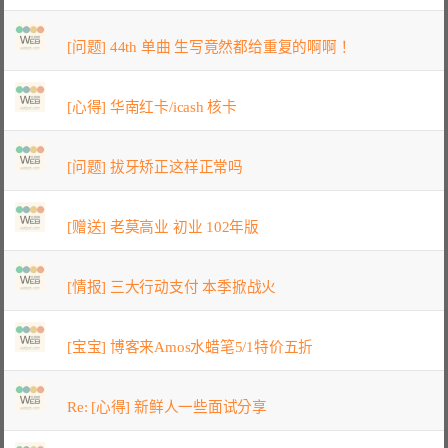
[问题] 44th 单曲 生写竟然都给重复的啊啊！
[心得] 华南红卡/icash 核卡
[问题] 拔牙矫正这样正常吗
[赠送] 老莫高业 初业 102年版
[情报] 三大行动支付 本季掀战火
[宝宝] 博客来Amos水蜡笔5/1特价五折
Re: [心得] 新鲜人一些面试分享