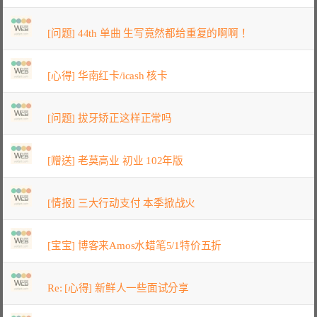
[问题] 44th 单曲 生写竟然都给重复的啊啊！
[心得] 华南红卡/icash 核卡
[问题] 拔牙矫正这样正常吗
[赠送] 老莫高业 初业 102年版
[情报] 三大行动支付 本季掀战火
[宝宝] 博客来Amos水蜡笔5/1特价五折
Re: [心得] 新鲜人一些面试分享