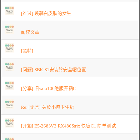
[难过] 羡慕白皮肤的女生
阅读文章
[黑特]
[问题] SBK S1安装於安全帽位置
[分享] 旧woo100绝版开箱!!
Re: [无言] 关於小包卫生纸
[开箱] E5-2683V3 RX480Strix 快睿C1 简单测试