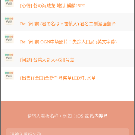
[心得] 苍の海贼龙 地狱 麒麟25PT
Re: [闲聊] (君の名は。雷慎入) 君名二创漫画翻译
Re: [闲聊] OGN中场影片：失踪人口局 (英文字幕)
[问题] 台湾大哥大4G讯号差
[出售] [全国]全新千寻侘草LED灯, 水草
请输入看板名称，例如：
iOS
或
站内搜寻