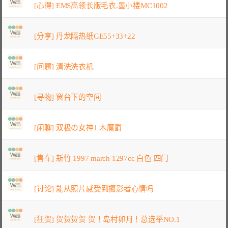
[心得] EMS高领长版毛衣.墨小楼MC1002
[分享] 丹龙隔热纸GE55+33+22
[问题] 清洗洗衣机
[寻物] 窗台下的空间
[闲聊] 双极の女神1 木魔爵
[售车] 新竹 1997 march 1297cc 白色 四门
[讨论] 能从照片感受到摄影者心情吗
[狂贺] 贺贺贺贺 贺！岛村卯月！总选举NO.1