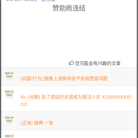
赞助商连结
您可能会有兴趣的文章
[问题/行为] 猫晚上进房间会不会有憋尿问题
Re: [闲聊] 选了错误的女孩成为魔法少女 XDDDDDDDD
DD
[正妹] 瑞典 一张