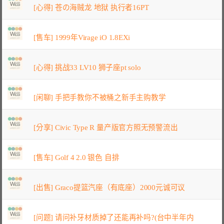
[心得] 苍の海贼龙 地狱 执行者16PT
[售车] 1999年Virage iO 1.8EXi
[心得] 挑战33 LV10 狮子座pt solo
[闲聊] 手把手教你不被桶之新手主购教学
[分享] Civic Type R 量产版官方照无预警流出
[售车] Golf 4 2.0 银色 自排
[出售] Graco提篮汽座（有底座）2000元诚可议
[问题] 请问补牙材质掉了还能再补吗?(台中半年内