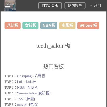
PTT网页版
站内搜寻
热门
八卦板
女孩板
NBA板
电影板
iPhone 板
日本旅游板
表特板
股市板
炒房板
LoL板
teeth_salon 板
美食板
热门看板
TOP 1：
Gossiping - 八卦板
TOP 2：
LoL - LoL 板
TOP 3：
NBA - ＮＢＡ
TOP 4：
WomenTalk - [女孩板]
TOP 5：
ToS - [神魔]
TOP 6：
movie - [电影]