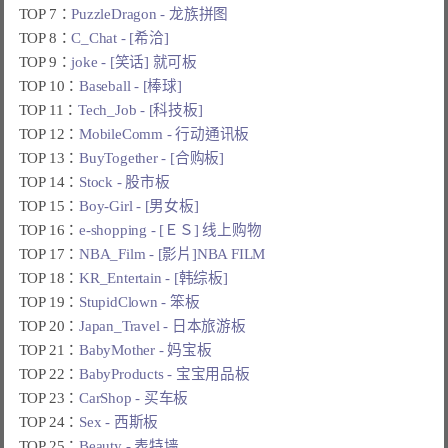
TOP 7：
PuzzleDragon - 龙族拼图
TOP 8：
C_Chat - [希洽]
TOP 9：
joke - [笑话] 就可板
TOP 10：
Baseball - [棒球]
TOP 11：
Tech_Job - [科技板]
TOP 12：
MobileComm - 行动通讯板
TOP 13：
BuyTogether - [合购板]
TOP 14：
Stock - 股市板
TOP 15：
Boy-Girl - [男女板]
TOP 16：
e-shopping - [ＥＳ] 线上购物
TOP 17：
NBA_Film - [影片]NBA FILM
TOP 18：
KR_Entertain - [韩综板]
TOP 19：
StupidClown - 笨板
TOP 20：
Japan_Travel - 日本旅游板
TOP 21：
BabyMother - 妈宝板
TOP 22：
BabyProducts - 宝宝用品板
TOP 23：
CarShop - 买车板
TOP 24：
Sex - 西斯板
TOP 25：
Beauty - 表特墙