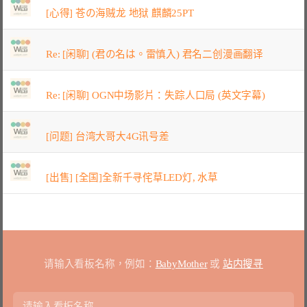
[心得] 苍の海贼龙 地狱 麒麟25PT
Re: [闲聊] (君の名は。雷慎入) 君名二创漫画翻译
Re: [闲聊] OGN中场影片：失踪人口局 (英文字幕)
[问题] 台湾大哥大4G讯号差
[出售] [全国]全新千寻侘草LED灯, 水草
请输入看板名称，例如：
BabyMother
或
站内搜寻