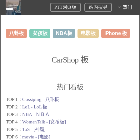
PTT网页版
站内搜寻
热门
八卦板
女孩板
NBA板
电影板
iPhone 板
日本旅游板
表特板
股市板
炒房板
LoL板
CarShop 板
美食板
热门看板
TOP 1：
Gossiping - 八卦板
TOP 2：
LoL - LoL 板
TOP 3：
NBA - ＮＢＡ
TOP 4：
WomenTalk - [女孩板]
TOP 5：
ToS - [神魔]
TOP 6：
movie - [电影]