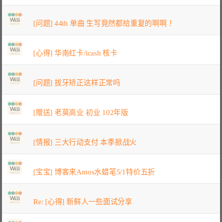
[问题] 44th 单曲 生写竟然都给重复的啊啊！
[心得] 华南红卡/icash 核卡
[问题] 拔牙矫正这样正常吗
[赠送] 老莫高业 初业 102年版
[情报] 三大行动支付 本季掀战火
[宝宝] 博客来Amos水蜡笔5/1特价五折
Re: [心得] 新鲜人一些面试分享