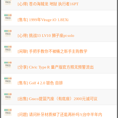
[心得] 苍の海贼龙 地狱 执行者16PT
[售车] 1999年Virage iO 1.8EXi
[心得] 挑战33 LV10 狮子座pt solo
[闲聊] 手把手教你不被桶之新手主购教学
[分享] Civic Type R 量产版官方照无预警流出
[售车] Golf 4 2.0 银色 自排
[出售] Graco提篮汽座（有底座）2000元诚可议
[问题] 请问补牙材质掉了还能再补吗?(台中半年内