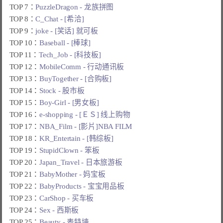
TOP 7：
PuzzleDragon - 龙族拼图
TOP 8：
C_Chat - [希洽]
TOP 9：
joke - [笑话] 就可板
TOP 10：
Baseball - [棒球]
TOP 11：
Tech_Job - [科技板]
TOP 12：
MobileComm - 行动通讯板
TOP 13：
BuyTogether - [合购板]
TOP 14：
Stock - 股市板
TOP 15：
Boy-Girl - [男女板]
TOP 16：
e-shopping - [ＥＳ] 线上购物
TOP 17：
NBA_Film - [影片]NBA FILM
TOP 18：
KR_Entertain - [韩综板]
TOP 19：
StupidClown - 笨板
TOP 20：
Japan_Travel - 日本旅游板
TOP 21：
BabyMother - 妈宝板
TOP 22：
BabyProducts - 宝宝用品板
TOP 23：
CarShop - 买车板
TOP 24：
Sex - 西斯板
TOP 25：
Beauty - 表特墙