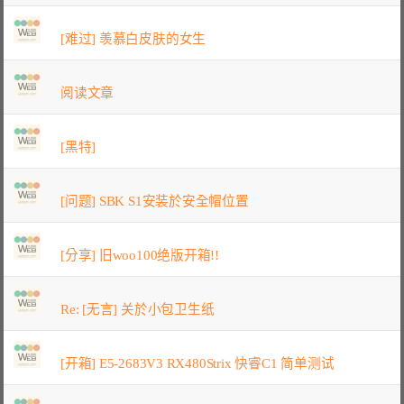
[难过] 羡慕白皮肤的女生
阅读文章
[黑特]
[问题] SBK S1安装於安全帽位置
[分享] 旧woo100绝版开箱!!
Re: [无言] 关於小包卫生纸
[开箱] E5-2683V3 RX480Strix 快睿C1 简单测试