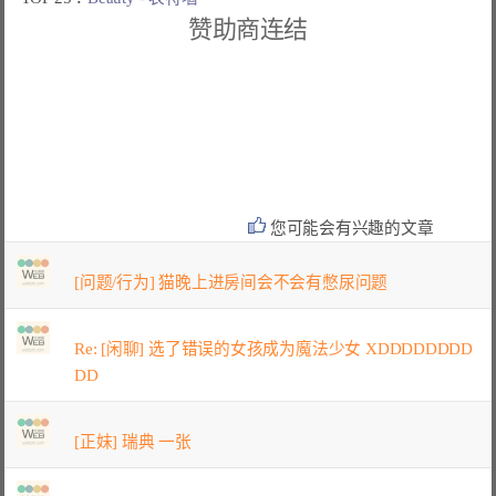
赞助商连结
您可能会有兴趣的文章
[问题/行为] 猫晚上进房间会不会有憋尿问题
Re: [闲聊] 选了错误的女孩成为魔法少女 XDDDDDDDD
DD
[正妹] 瑞典 一张