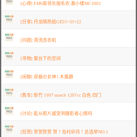
[心得] EMS高领长版毛衣.墨小楼MC1002
[分享] 丹龙隔热纸GE55+33+22
[问题] 清洗洗衣机
[寻物] 窗台下的空间
[闲聊] 双极の女神1 木魔爵
[售车] 新竹 1997 march 1297cc 白色 四门
[讨论] 能从照片感受到摄影者心情吗
[狂贺] 贺贺贺贺 贺！岛村卯月！总选举NO.1