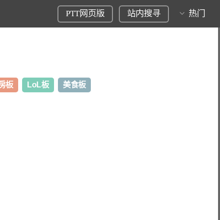
PTT网页版
站内搜寻
热门
房板
LoL板
美食板