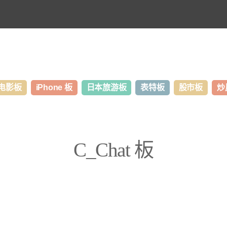
电影板
iPhone 板
日本旅游板
表特板
股市板
炒
C_Chat 板