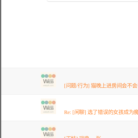
[问题/行为] 猫晚上进房间会不
Re: [闲聊] 选了错误的女孩成为魔