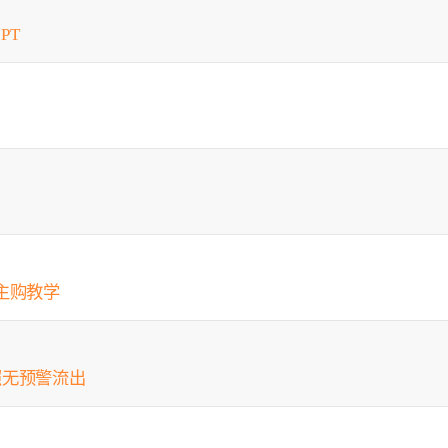
PT
o
主购教学
官方照无预警流出