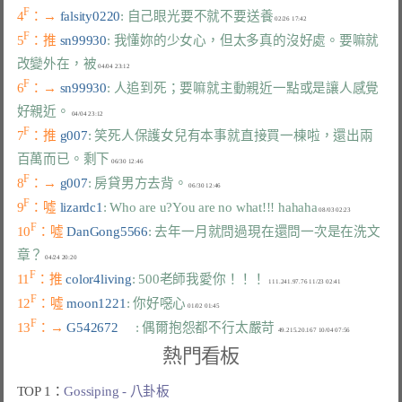
F
4
：→ 
falsity0220
: 自己眼光要不就不要送養
F
5
：推 
sn99930
: 我懂妳的少女心，但太多真的沒好處。要嘛就
改變外在，被
F
6
：→ 
sn99930
: 人追到死；要嘛就主動親近一點或是讓人感覺
好親近。
F
7
：推 
g007
: 笑死人保護女兒有本事就直接買一棟啦，還出兩
百萬而已。剩下
F
8
：→ 
g007
: 房貸男方去背。
F
9
：噓 
lizardc1
: Who are u?You are no what!!! hahaha
F
10
：噓 
DanGong5566
: 去年一月就問過現在還問一次是在洗文
章？
F
11
：推 
color4living
: 500老師我愛你！！！
F
12
：噓 
moon1221
: 你好噁心
F
13
：→ 
G542672     
: 偶爾抱怨都不行太嚴苛
熱門看板
TOP 1：
Gossiping - 八卦板