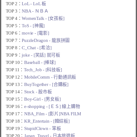
TOP 2：
LoL - LoL 板
TOP 3：
NBA - ＮＢＡ
TOP 4：
WomenTalk - [女孩板]
TOP 5：
ToS - [神魔]
TOP 6：
movie - [電影]
TOP 7：
PuzzleDragon - 龍族拼圖
TOP 8：
C_Chat - [希洽]
TOP 9：
joke - [笑話] 就可板
TOP 10：
Baseball - [棒球]
TOP 11：
Tech_Job - [科技板]
TOP 12：
MobileComm - 行動通訊板
TOP 13：
BuyTogether - [合購板]
TOP 14：
Stock - 股市板
TOP 15：
Boy-Girl - [男女板]
TOP 16：
e-shopping - [ＥＳ] 線上購物
TOP 17：
NBA_Film - [影片]NBA FILM
TOP 18：
KR_Entertain - [韓綜板]
TOP 19：
StupidClown - 笨板
TOP 20：
Japan_Travel - 日本旅遊板