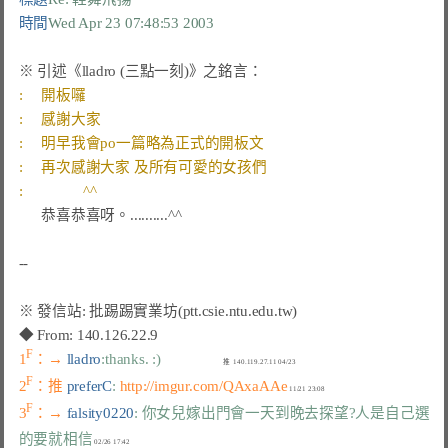
時間
Wed Apr 23 07:48:53 2003
      恭喜恭喜呀。..........^^

F
1
：→ 
lladro
:thanks. :)
F
2
：推 
preferC
: 
http://imgur.com/QAxaAAe
F
3
：→ 
falsity0220
: 你女兒嫁出門會一天到晚去探望?人是自己選
的要就相信