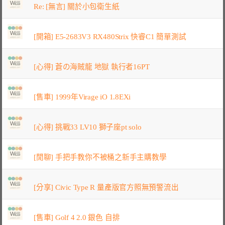
Re: [無言] 關於小包衛生紙
[開箱] E5-2683V3 RX480Strix 快睿C1 簡單測試
[心得] 蒼の海賊龍 地獄 執行者16PT
[售車] 1999年Virage iO 1.8EXi
[心得] 挑戰33 LV10 獅子座pt solo
[閒聊] 手把手教你不被桶之新手主購教學
[分享] Civic Type R 量產版官方照無預警流出
[售車] Golf 4 2.0 銀色 自排