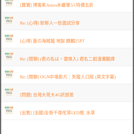
[寶寶] 博客來Amos水蠟筆5/1特價五折
Re: [心得] 新鮮人一些面試分享
[心得] 蒼の海賊龍 地獄 麒麟25PT
Re: [閒聊] (君の名は。雷慎入) 君名二創漫畫翻譯
Re: [閒聊] OGN中場影片：失蹤人口局 (英文字幕)
[問題] 台灣大哥大4G訊號差
[出售] [全國]全新千尋侘草LED燈, 水草