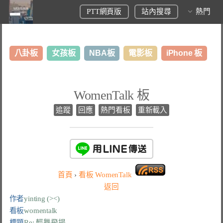
PTT網頁版
站內搜尋
熱門
八卦板
女孩板
NBA板
電影板
iPhone 板
日本旅遊板
表特板
股市板
炒房板
LoL板
WomenTalk 板
美食板
追蹤
回應
熱門看板
重新載入
首頁
›
看板
WomenTalk
返回
作者
yinting (><)
看板
womentalk
標題
Re: 輕舞飛揚