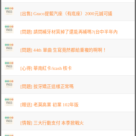
[出售] Graco提籃汽座（有底座）2000元誠可議
[問題] 請問補牙材質掉了還能再補嗎?(台中半年內
[問題] 44th 單曲 生寫竟然都給重複的啊啊！
[心得] 華南紅卡/icash 核卡
[問題] 拔牙矯正這樣正常嗎
[贈送] 老莫高業 初業 102年版
[情報] 三大行動支付 本季掀戰火