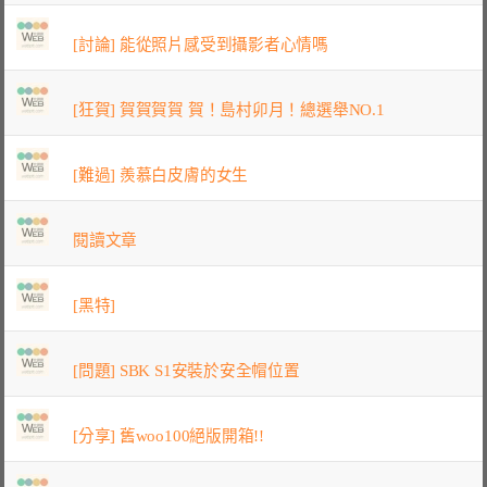
[討論] 能從照片感受到攝影者心情嗎
[狂賀] 賀賀賀賀 賀！島村卯月！總選舉NO.1
[難過] 羨慕白皮膚的女生
閱讀文章
[黑特]
[問題] SBK S1安裝於安全帽位置
[分享] 舊woo100絕版開箱!!