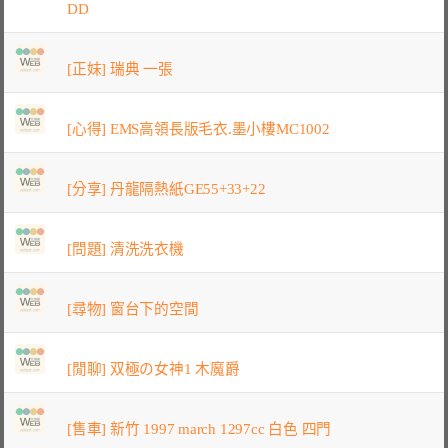
DD
[正妹] 瑞典 一張
[心得] EMS高領長版毛衣.墨小樓MC1002
[分享] 丹龍隔熱紙GE55+33+22
[問題] 清洗洗衣機
[尋物] 窗台下的空間
[閒聊] 双極の女神1 木魔爵
[售車] 新竹 1997 march 1297cc 白色 四門