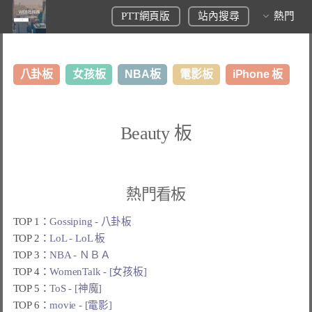
PTT網頁版
站內搜尋
熱門
八卦板
女孩板
NBA板
電影板
iPhone 板
日本旅遊板
表特板
股市板
炒房板
LoL板
Beauty 板
美食板
熱門看板
TOP 1：
Gossiping - 八卦板
TOP 2：
LoL - LoL 板
TOP 3：
NBA - ＮＢＡ
TOP 4：
WomenTalk - [女孩板]
TOP 5：
ToS - [神魔]
TOP 6：
movie - [電影]