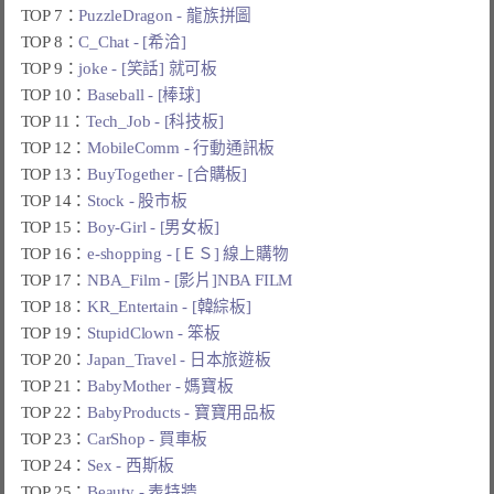
TOP 7：
PuzzleDragon - 龍族拼圖
TOP 8：
C_Chat - [希洽]
TOP 9：
joke - [笑話] 就可板
TOP 10：
Baseball - [棒球]
TOP 11：
Tech_Job - [科技板]
TOP 12：
MobileComm - 行動通訊板
TOP 13：
BuyTogether - [合購板]
TOP 14：
Stock - 股市板
TOP 15：
Boy-Girl - [男女板]
TOP 16：
e-shopping - [ＥＳ] 線上購物
TOP 17：
NBA_Film - [影片]NBA FILM
TOP 18：
KR_Entertain - [韓綜板]
TOP 19：
StupidClown - 笨板
TOP 20：
Japan_Travel - 日本旅遊板
TOP 21：
BabyMother - 媽寶板
TOP 22：
BabyProducts - 寶寶用品板
TOP 23：
CarShop - 買車板
TOP 24：
Sex - 西斯板
TOP 25：
Beauty - 表特牆