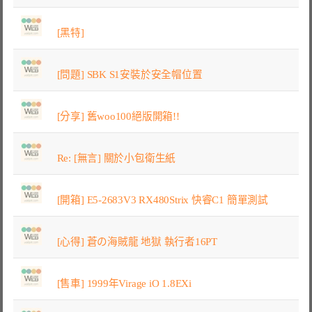
[黑特]
[問題] SBK S1安裝於安全帽位置
[分享] 舊woo100絕版開箱!!
Re: [無言] 關於小包衛生紙
[開箱] E5-2683V3 RX480Strix 快睿C1 簡單測試
[心得] 蒼の海賊龍 地獄 執行者16PT
[售車] 1999年Virage iO 1.8EXi