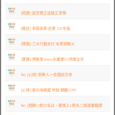
[問題] 拔牙矯正這樣正常嗎
[贈送] 老莫高業 初業 102年版
[情報] 三大行動支付 本季掀戰火
[寶寶] 博客來Amos水蠟筆5/1特價五折
Re: [心得] 新鮮人一些面試分享
[心得] 蒼の海賊龍 地獄 麒麟25PT
Re: [閒聊] (君の名は。雷慎入) 君名二創漫畫翻譯