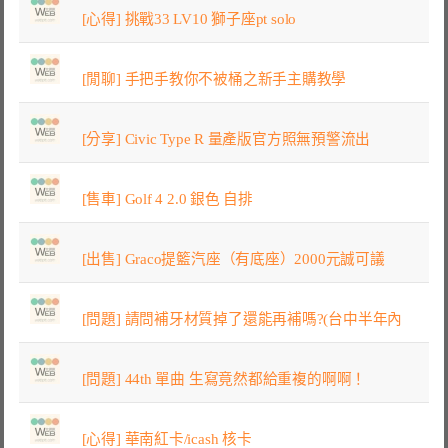
[心得] 挑戰33 LV10 獅子座pt solo
[閒聊] 手把手教你不被桶之新手主購教學
[分享] Civic Type R 量產版官方照無預警流出
[售車] Golf 4 2.0 銀色 自排
[出售] Graco提籃汽座（有底座）2000元誠可議
[問題] 請問補牙材質掉了還能再補嗎?(台中半年內
[問題] 44th 單曲 生寫竟然都給重複的啊啊！
[心得] 華南紅卡/icash 核卡