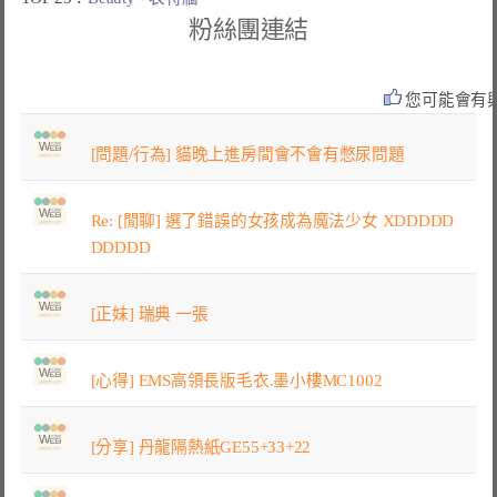
粉絲團連結
您可能會有
[問題/行為] 貓晚上進房間會不會有憋尿問題
Re: [閒聊] 選了錯誤的女孩成為魔法少女 XDDDDD
DDDDD
[正妹] 瑞典 一張
[心得] EMS高領長版毛衣.墨小樓MC1002
[分享] 丹龍隔熱紙GE55+33+22