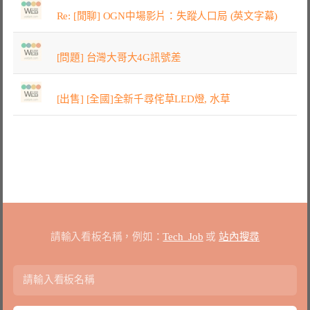
Re: [閒聊] OGN中場影片：失蹤人口局 (英文字幕)
[問題] 台灣大哥大4G訊號差
[出售] [全國]全新千尋侘草LED燈, 水草
請輸入看板名稱，例如：
Tech_Job
或
站內搜尋