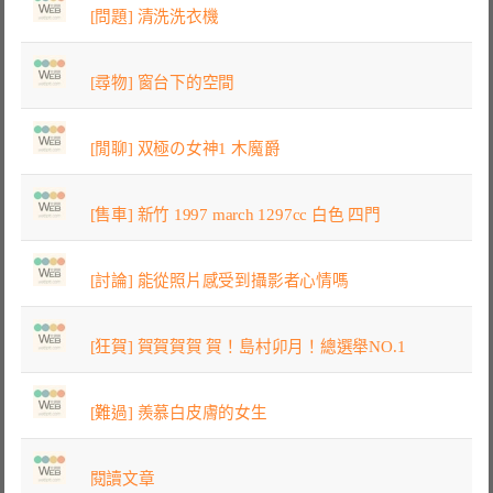
[問題] 清洗洗衣機
[尋物] 窗台下的空間
[閒聊] 双極の女神1 木魔爵
[售車] 新竹 1997 march 1297cc 白色 四門
[討論] 能從照片感受到攝影者心情嗎
[狂賀] 賀賀賀賀 賀！島村卯月！總選舉NO.1
[難過] 羨慕白皮膚的女生
閱讀文章