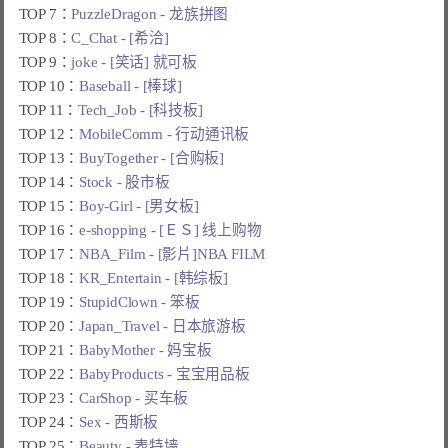
TOP 7：
PuzzleDragon - 龙族拼图
TOP 8：
C_Chat - [希洽]
TOP 9：
joke - [笑话] 就可板
TOP 10：
Baseball - [棒球]
TOP 11：
Tech_Job - [科技板]
TOP 12：
MobileComm - 行动通讯板
TOP 13：
BuyTogether - [合购板]
TOP 14：
Stock - 股市板
TOP 15：
Boy-Girl - [男女板]
TOP 16：
e-shopping - [ＥＳ] 线上购物
TOP 17：
NBA_Film - [影片]NBA FILM
TOP 18：
KR_Entertain - [韩综板]
TOP 19：
StupidClown - 笨板
TOP 20：
Japan_Travel - 日本旅游板
TOP 21：
BabyMother - 妈宝板
TOP 22：
BabyProducts - 宝宝用品板
TOP 23：
CarShop - 买车板
TOP 24：
Sex - 西斯板
TOP 25：
Beauty - 表特墙