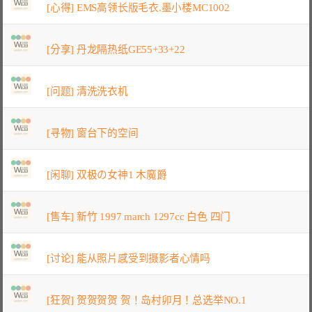
[心得] EMS高领长版毛衣.墨小楼MC1002
[分享] 丹龙隔热纸GE55+33+22
[问题] 清洗洗衣机
[寻物] 窗台下的空间
[闲聊] 双极の女神1 木魔爵
[售车] 新竹 1997 march 1297cc 白色 四门
[讨论] 能从照片感受到摄影者心情吗
[狂贺] 贺贺贺贺 贺！岛村卯月！总选举NO.1