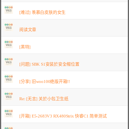
[难过] 羡慕白皮肤的女生
阅读文章
[黑特]
[问题] SBK S1安装於安全帽位置
[分享] 旧woo100绝版开箱!!
Re: [无言] 关於小包卫生纸
[开箱] E5-2683V3 RX480Strix 快睿C1 简单测试