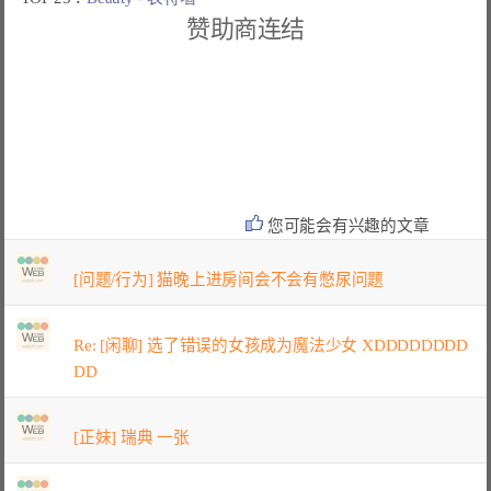
赞助商连结
您可能会有兴趣的文章
[问题/行为] 猫晚上进房间会不会有憋尿问题
Re: [闲聊] 选了错误的女孩成为魔法少女 XDDDDDDDD
DD
[正妹] 瑞典 一张