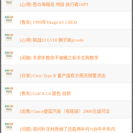
[心得] 苍の海贼龙 地狱 执行者16PT
[售车] 1999年Virage iO 1.8EXi
[心得] 挑战33 LV10 狮子座pt solo
[闲聊] 手把手教你不被桶之新手主购教学
[分享] Civic Type R 量产版官方照无预警流出
[售车] Golf 4 2.0 银色 自排
[出售] Graco提篮汽座（有底座）2000元诚可议
[问题] 请问补牙材质掉了还能再补吗?(台中半年内