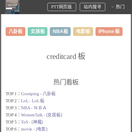
PTT网页版
站内搜寻
热门
八卦板
女孩板
NBA板
电影板
iPhone 板
日本旅游板
表特板
股市板
炒房板
LoL板
creditcard 板
美食板
热门看板
TOP 1：
Gossiping - 八卦板
TOP 2：
LoL - LoL 板
TOP 3：
NBA - ＮＢＡ
TOP 4：
WomenTalk - [女孩板]
TOP 5：
ToS - [神魔]
TOP 6：
movie - [电影]