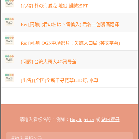
[心得] 苍の海贼龙 地狱 麒麟25PT
Re: [闲聊] (君の名は。雷慎入) 君名二创漫画翻译
Re: [闲聊] OGN中场影片：失踪人口局 (英文字幕)
[问题] 台湾大哥大4G讯号差
[出售] [全国]全新千寻侘草LED灯, 水草
请输入看板名称，例如：
BuyTogether
或
站内搜寻