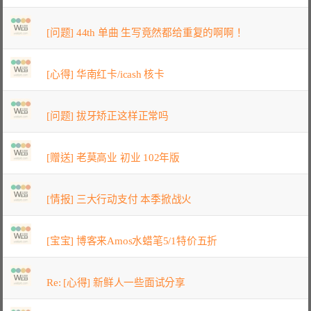
[问题] 44th 单曲 生写竟然都给重复的啊啊！
[心得] 华南红卡/icash 核卡
[问题] 拔牙矫正这样正常吗
[赠送] 老莫高业 初业 102年版
[情报] 三大行动支付 本季掀战火
[宝宝] 博客来Amos水蜡笔5/1特价五折
Re: [心得] 新鲜人一些面试分享