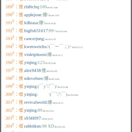
F
189
：推 
rfs8tcbq
:100
F
190
：推 
applejone
:爆!
F
191
：嘘 
killnasa
:爆!
F
192
：嘘 
bigfish51617
:99~
F
193
：推 
cancerjung
:
F
194
：嘘 
kwenweichu
:\(￣ー￣；)>
F
195
：推 
violetphoeni
:爆
F
196
：嘘 
yinjing
:123
F
197
：推 
alex9438
:推
F
198
：推 
nilovehere
:爆
F
199
：嘘 
yinjing
:(￣y▽￣)/
F
200
：嘘 
yinjing
:          \(￣▽\￣)
F
201
：推 
revivalworld
:爆
F
202
：嘘 
yinjing
:99
F
203
：推 
s934l097
:
F
204
：嘘 
rabbitken
:98 XD