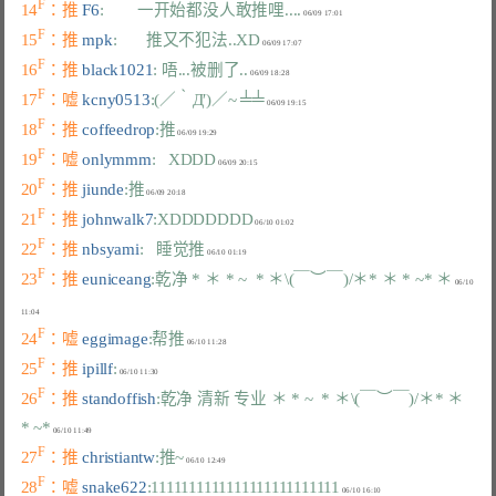
F
14
：推 
F6
:        一开始都没人敢推哩....
F
15
：推 
mpk
:       推又不犯法..XD
F
16
：推 
black1021
: 唔...被删了..
F
17
：嘘 
kcny0513
:(／‵Д′)／~ ╧╧
F
18
：推 
coffeedrop
:推
F
19
：嘘 
onlymmm
:   XDDD
F
20
：推 
jiunde
:推
F
21
：推 
johnwalk7
:XDDDDDDD
F
22
：推 
nbsyami
:   睡觉推
F
23
：推 
euniceang
:乾净 * ＊ * ~  * ＊\(￣︶￣)/＊* ＊ * ~* ＊
 06/10 
F
24
：嘘 
eggimage
:帮推
F
25
：推 
ipillf
:
F
26
：推 
standoffish
:乾净 清新 专业 ＊ * ~  * ＊\(￣︶￣)/＊* ＊ 
* ~*
F
27
：推 
christiantw
:推~
F
28
：嘘 
snake622
:1111111111111111111111111