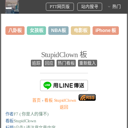
PTT网页版
站内搜寻
热门
八卦板
女孩板
NBA板
电影板
iPhone 板
日本旅游板
表特板
股市板
炒房板
LoL板
StupidClown 板
美食板
追踪
回应
热门看板
重新载入
首页
›
看板
StupidClown
返回
作者
F7 ( 你是人的懂不)
看板
StupidClown
标题
[公告] 请注意文章内容