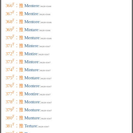
F
366
：推 
Mentere
:
F
367
：推 
Mentire
:
F
368
：推 
Mentore
:
F
369
：推 
Mintare
:
F
370
：推 
Menture
:
F
371
：推 
Mintere
:
F
372
：推 
Mintire
:
F
373
：推 
Mintore
:
F
374
：推 
Minture
:
F
375
：推 
Montare
:
F
376
：推 
Montere
:
F
377
：推 
Montire
:
F
378
：推 
Montore
:
F
379
：推 
Monture
:
F
380
：推 
Munture
:
F
381
：推 
Terture
:
F