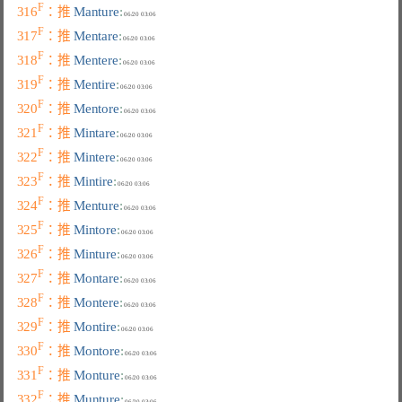
F
316
：推 
Manture
:
F
317
：推 
Mentare
:
F
318
：推 
Mentere
:
F
319
：推 
Mentire
:
F
320
：推 
Mentore
:
F
321
：推 
Mintare
:
F
322
：推 
Mintere
:
F
323
：推 
Mintire
:
F
324
：推 
Menture
:
F
325
：推 
Mintore
:
F
326
：推 
Minture
:
F
327
：推 
Montare
:
F
328
：推 
Montere
:
F
329
：推 
Montire
:
F
330
：推 
Montore
:
F
331
：推 
Monture
:
F
332
：推 
Munture
: