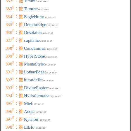
382
：推 
Tirture
:
F
383
：推 
Turture
:
F
384
：推 
EagleHorn
:
F
385
：推 
DemonEdge
:
F
386
：推 
Desolator
:
F
387
：推 
capitaine
:
F
388
：推 
Condamnes
:
F
389
：推 
HyperStone
:
F
390
：推 
MantaStyle
:
F
391
：推 
LotharEdge
:
F
392
：推 
hirondelle
:
F
393
：推 
DivineRapier
:
F
394
：推 
HydraLernaea
:
F
395
：推 
Mief
:
F
396
：推 
Aeqis
:
F
397
：推 
Kyanon
:
F
398
：推 
Ellefu
: