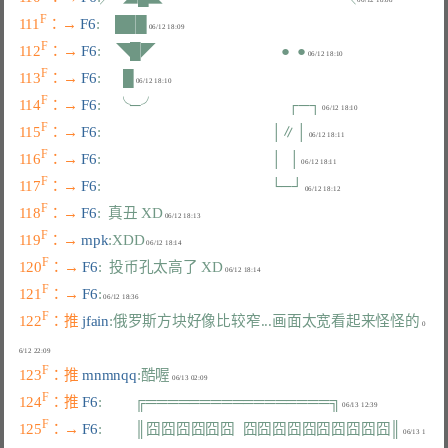
F
111
：→ 
F6
:    ███
F
112
：→ 
F6
:    ◥█◤                                 ●  ●
F
113
：→ 
F6
:      █
F
114
：→ 
F6
:    ╰─╯                                   ┌─┐
F
115
：→ 
F6
:                                             │∥│
F
116
：→ 
F6
:                                             │  │
F
117
：→ 
F6
:                                             └─┘
F
118
：→ 
F6
:  真丑 XD
F
119
：→ 
mpk
:XDD
F
120
：→ 
F6
:  投币孔太高了 XD
F
121
：→ 
F6
:
F
122
：推 
jfain
:俄罗斯方块好像比较窄...画面太宽看起来怪怪的
 0
F
123
：推 
mnmnqq
:酷喔
F
124
：推 
F6
:         ╔═════════════════╗
F
125
：→ 
F6
:         ║囧囧囧囧囧囧  囧囧囧囧囧囧囧囧囧囧║
 06/13 1