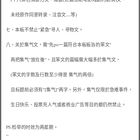
    未经原作同意转录、注音文....等)

七、本板不禁止"紧急"寻人、寻物文。

八、关於集气文，需"先po一篇符合本板板旨的笨文"

    再把集气"放在後"，且笨文的篇幅需大幅多於集气文，

    (笨文的字数及行数至少得是 集气的两倍)

    且标题前必须有"[集气]"两字。另外，集气仅限於急难事件，

    生日快乐、投票充人气或者商业广告等目的都仍然禁止。

PS.检举的时效为两星期。
