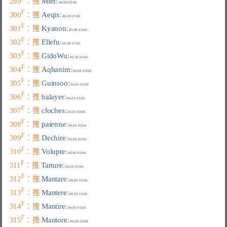
299
：推 
Mief
:
F
300
：推 
Aeqis
:
F
301
：推 
Kyanon
:
F
302
：推 
Ellefu
:
F
303
：推 
GidoWu
:
F
304
：推 
Aqhanim
:
F
305
：推 
Guinsoo
:
F
306
：推 
balayer
:
F
307
：推 
cloches
:
F
308
：推 
paienne
:
F
309
：推 
Dechire
:
F
310
：推 
Volupte
:
F
311
：推 
Tarture
:
F
312
：推 
Mantare
:
F
313
：推 
Mantere
:
F
314
：推 
Mantire
:
F
315
：推 
Mantore
: