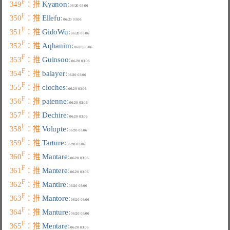
F
349
：推 
Kyanon
:
F
350
：推 
Ellefu
:
F
351
：推 
GidoWu
:
F
352
：推 
Aqhanim
:
F
353
：推 
Guinsoo
:
F
354
：推 
balayer
:
F
355
：推 
cloches
:
F
356
：推 
paienne
:
F
357
：推 
Dechire
:
F
358
：推 
Volupte
:
F
359
：推 
Tarture
:
F
360
：推 
Mantare
:
F
361
：推 
Mantere
:
F
362
：推 
Mantire
:
F
363
：推 
Mantore
:
F
364
：推 
Manture
:
F
365
：推 
Mentare
: