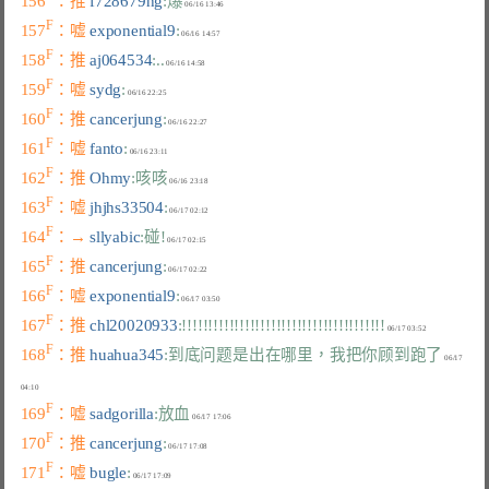
156
：推 
f728679hg
:爆
F
157
：嘘 
exponential9
:
F
158
：推 
aj064534
:..
F
159
：嘘 
sydg
:
F
160
：推 
cancerjung
:
F
161
：嘘 
fanto
:
F
162
：推 
Ohmy
:咳咳
F
163
：嘘 
jhjhs33504
:
F
164
：→ 
sllyabic
:碰!
F
165
：推 
cancerjung
:
F
166
：嘘 
exponential9
:
F
167
：推 
chl20020933
:!!!!!!!!!!!!!!!!!!!!!!!!!!!!!!!!!!!!!!!
F
168
：推 
huahua345
:到底问题是出在哪里，我把你顾到跑了
 06/17 
F
169
：嘘 
sadgorilla
:放血
F
170
：推 
cancerjung
:
F
171
：嘘 
bugle
: