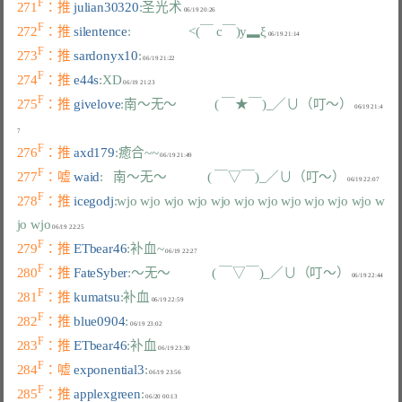
F
271
：推 
julian30320
:圣光术
F
272
：推 
silentence
:                 <(￣ c￣)y▂ξ
F
273
：推 
sardonyx10
:
F
274
：推 
e44s
:XD
F
275
：推 
givelove
:南～无～           ( ￣★￣)_／∪（叮～）
 06/19 21:4
F
276
：推 
axd179
:癒合~~
F
277
：嘘 
waid
:   南～无～            ( ￣▽￣)_／∪（叮～）
F
278
：推 
icegodj
:wjo wjo wjo wjo wjo wjo wjo wjo wjo wjo wjo w
jo wjo
F
279
：推 
ETbear46
:补血~
F
280
：推 
FateSyber
:～无～            ( ￣▽￣)_／∪（叮～）
F
281
：推 
kumatsu
:补血
F
282
：推 
blue0904
:
F
283
：推 
ETbear46
:补血
F
284
：嘘 
exponential3
:
F
285
：推 
applexgreen
: