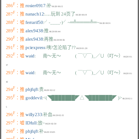
F
286
：推 
rosier0917
:补
F
287
：推 
nanach12
:.....玩到 24页了
F
288
：嘘 
ferrarif50
:╯-____-)╯~═╩════╩═~
F
289
：推 
alex9438
:推
F
290
：推 
alex9438
:再推
F
291
：推 
pciexpress
:咦?怎沦陷了??
F
292
：嘘 
waid
:      南～无～            ( ￣▽￣)_／∪（叮～）
 06/20 01:
F
293
：嘘 
waid
:      南～无～            ( ￣▽￣)_／∪（叮～）
 06/20 01:
F
294
：推 
phjfq8
:责
F
295
：推 
goddevil
:<(◥███████◤△◥███████◤ )>
 06/20 02:1
F
296
：推 
willy233
:补血
F
297
：嘘 
IDfull
:放~
F
298
：推 
phjfq8
:补
F