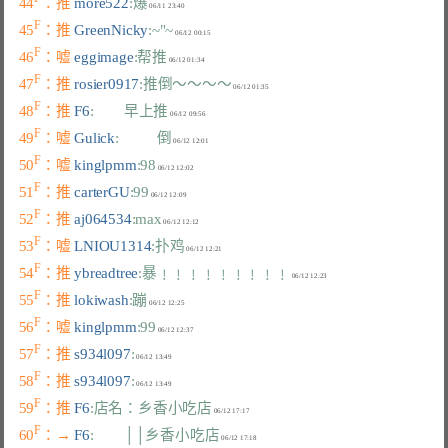
44
：推 
more522
:爆
F
45
：推 
GreenNicky
:~"~
F
46
：嘘 
eggimage
:帮推
F
47
：推 
rosier0917
:推倒～～～～
F
48
：推 
F6
:        早上推
F
49
：嘘 
Gulick
:          倒
F
50
：嘘 
kinglpmm
:98
F
51
：推 
carterGU
:99
F
52
：推 
aj064534
:max
F
53
：嘘 
LNIOU1314
:扑鸡
F
54
：推 
ybreadtree
:暴﹗﹗﹗﹗﹗﹗﹗﹗﹗
F
55
：推 
lokiwash
:蹦
F
56
：嘘 
kinglpmm
:99
F
57
：推 
s934l097
:
F
58
：推 
s934l097
:
F
59
：推 
F6
:店名：乡香小吃店
F
60
：→ 
F6
:        ││乡香小吃店