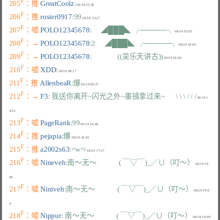
F
205
：推 
GreatCoolz
:
F
206
：推 
rosier0917
:99
F
207
：嘘 
POLO12345678
:     ◢███◣ ╭─────╮
F
208
：→ 
POLO12345678
:2     ◢███◣ ╭─────╮
F
209
：→ 
POLO12345678
:              ((吴乐天讲古))
F
210
：嘘 
XDD
:
F
211
：推 
AllenbeaR
:爆
F
212
：→ 
F3
: 我送你离开~闪光之外~墨镜拿过来~      \ \ \ / / /
 06/19 1
F
213
：嘘 
PageRank
:99
F
214
：推 
pejapia
:爆
F
215
：推 
a2002s63
:=w=/
F
216
：嘘 
Nineveh
:南～无～            ( ￣▽￣)_／∪（叮～）
 06/19 19:
F
217
：嘘 
Niniveh
:南～无～            ( ￣▽￣)_／∪（叮～）
 06/19 19:0
F
218
：嘘 
Nippur
: 南～无～            ( ￣▽￣)_／∪（叮～）