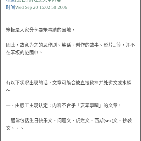
时间
Wed Sep 20 15:02:58 2006
笨板是大家分享耍笨事蹟的园地，

因此，故意为之的恶作剧、笑话、创作的故事、影片...等，并不
在笨板的范围中。

有以下状况出现的话，文章可能会被直接砍掉并处劣文或水桶
～

一、由版工主观认定：内容不合乎「耍笨事蹟」的文章，

    通常包括生日快乐文、问题文、虎烂文、西斯(sex)文、抄袭
文、、、
