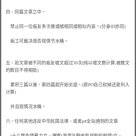
四、同篇文章之中，

    禁止同一位板友多次推或嘘相同或相似内容，(分身ID亦同)

    板工可裁决是否视情节水桶。

五、若文章被不同的板友嘘文超过30次(纯以嘘文数计算,被推文
的数目不得相抵)

    累积三篇以後，第四篇起开始劣退。(原PO自己砍掉还是列入
计算)

    并且视情况水桶。

六、任何其他违反中华民国法律、或者ptt全站通则的文章

    (十八禁色情暴力文、爆雷(泄漏当期电影戏剧的剧情)文、
