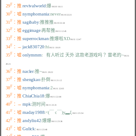
F
29
：推 
revivalworld
:爆
F
30
：嘘 
nymphomania
:never
F
31
：推 
sagibaby
:推推推
F
32
：嘘 
eggimage
:再帮推
F
33
：推 
superrockman
:推爆啦XD
F
34
：→ 
jack830720
:hi
F
35
：嘘 
onlymmm
:   有人听过 天外 这款老游戏吗？ 雷老的~
 06/11 
F
36
：推 
nacler
:推~
F
37
：推 
shengkao
:扑倒
F
38
：嘘 
nymphomania
:2
F
39
：推 
ChiaChia18
:爆
F
40
：→ 
mpk
:测时间
F
41
：嘘 
maday1988
:<(￣ c￣)y▂ξ
F
42
：推 
andyliu42
:爆爆
F
43
：嘘 
Gulick
:
F