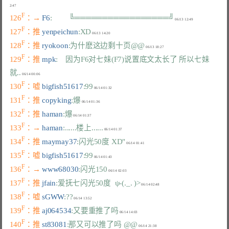
F
126
：→ 
F6
:         ╚═════════════════╝
F
127
：推 
yenpeichun
:XD
F
128
：推 
ryokoon
:为什麽这边剩十页@@
F
129
：推 
mpk
:    因为F6对七妹(F7)说置底文太长了 所以七妹
就..
F
130
：嘘 
bigfish51617
:99
F
131
：推 
copyking
:爆
F
132
：推 
haman
:爆
F
133
：→ 
haman
:......楼上......
F
134
：推 
maymay37
:闪光50度 XD"
F
135
：嘘 
bigfish51617
:99
F
136
：→ 
www68030
:闪光150
F
137
：推 
jfain
:爱抚七闪光50度  ψ-(._. )>
F
138
：嘘 
sGWW
:??
F
139
：推 
aj064534
:又要重推了吗
F
140
：推 
st83081
:那又可以推了吗 @@