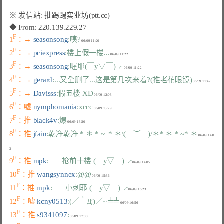
F
1
：→ 
seasonsong
:咦?
F
2
：→ 
pciexpress
:楼上假一楼...
F
3
：→ 
seasonsong
:喔耶(￣y▽￣)╭
F
4
：→ 
gerard
:...又全删了...这是第几次来着?(推老花眼镜)
F
5
：→ 
Davisss
:假五楼 XD
F
6
：嘘 
nymphomania
:xccc
F
7
：推 
black4v
:爆
F
8
：推 
jfain
:乾净乾净 * ＊ * ~  * ＊\(￣︶￣)/＊* ＊ * ~* ＊
 06/09 14:0
F
9
：推 
mpk
:       抢前十楼 (￣y▽￣)╭
F
10
：推 
wangsynnex
:@@
F
11
：推 
mpk
:       小刺耶 (￣y▽￣)╭
F
12
：嘘 
kcny0513
:(／‵Д′)／~ ╧╧
F
13
：推 
s9341097
: