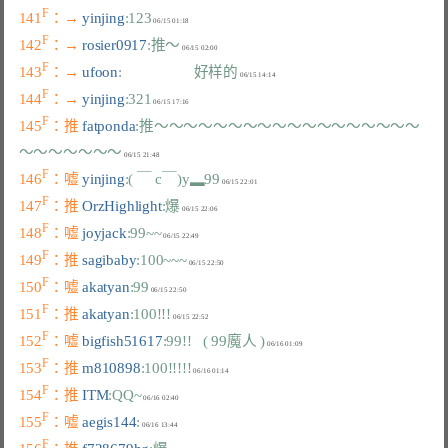
F
141
：→ 
yinjing
:123
F
142
：→ 
rosier0917
:推～
F
143
：→ 
ufoon
:                   好样的
F
144
：→ 
yinjing
:321
F
145
：推 
fatponda
:推～～～～～～～～～～～～～～～～～～
～～～～～～～
F
146
：嘘 
yinjing
:( ￣ c￣)y▂99
F
147
：推 
OrzHighlight
:爆
F
148
：嘘 
joyjack
:99~~
F
149
：推 
sagibaby
:100~~~
F
150
：嘘 
akatyan
:99
F
151
：推 
akatyan
:100!!!
F
152
：嘘 
bigfish51617
:99!!   ( 99魔人 )
F
153
：推 
m810898
:100!!!!!
F
154
：推 
ITM
:QQ~
F
155
：嘘 
aegis144
:
F