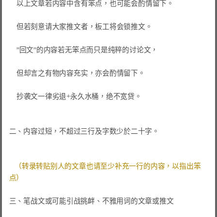
    以上文章若内容中含有笨点，也可能会酌情留下。

    但若刻意请大家推文者，板工将会锁推文。

    "回文"的内容若无笨点而只是纯粹的讨论文，

    但却言之有物内容充实，亦会酌情留下。

    抄袭文一律劣退+永久水桶，绝不宽贷。

二、内容过短，不超过三行及字数少於二十字。

（转录转贴别人的文章也请至少补充一行的内容，以指出笨
点）
三、笔战文或可能引战挑衅、不雅用词的文章或推文
