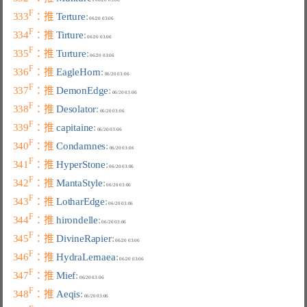
F
333
：推 
Terture
:
F
334
：推 
Tirture
:
F
335
：推 
Turture
:
F
336
：推 
EagleHorn
:
F
337
：推 
DemonEdge
:
F
338
：推 
Desolator
:
F
339
：推 
capitaine
:
F
340
：推 
Condamnes
:
F
341
：推 
HyperStone
:
F
342
：推 
MantaStyle
:
F
343
：推 
LotharEdge
:
F
344
：推 
hirondelle
:
F
345
：推 
DivineRapier
:
F
346
：推 
HydraLernaea
:
F
347
：推 
Mief
:
F
348
：推 
Aeqis
: