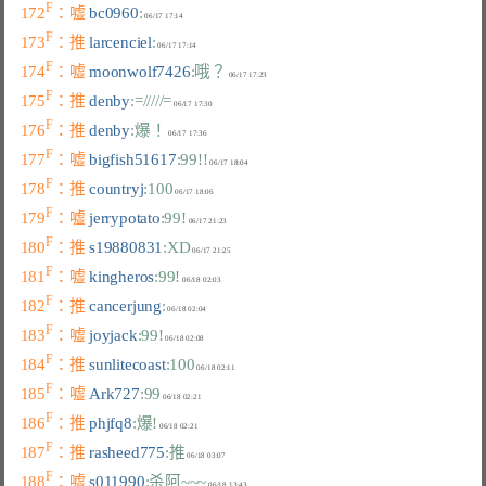
F
172
：嘘 
bc0960
:
F
173
：推 
larcenciel
:
F
174
：嘘 
moonwolf7426
:哦？
F
175
：推 
denby
:=/////=
F
176
：推 
denby
:爆！
F
177
：嘘 
bigfish51617
:99!!
F
178
：推 
countryj
:100
F
179
：嘘 
jerrypotato
:99!
F
180
：推 
s19880831
:XD
F
181
：嘘 
kingheros
:99!
F
182
：推 
cancerjung
:
F
183
：嘘 
joyjack
:99!
F
184
：推 
sunlitecoast
:100
F
185
：嘘 
Ark727
:99
F
186
：推 
phjfq8
:爆!
F
187
：推 
rasheed775
:推
F
188
：嘘 
s011990
:杀阿~~~