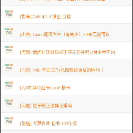
[售车] Golf 4 2.0 银色 自排
[出售] Graco提篮汽座（有底座）2000元诚可议
[问题] 请问补牙材质掉了还能再补吗?(台中半年内
[问题] 44th 单曲 生写竟然都给重复的啊啊！
[心得] 华南红卡/icash 核卡
[问题] 拔牙矫正这样正常吗
[赠送] 老莫高业 初业 102年版