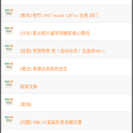
[售车] 新竹 1997 march 1297cc 白色 四门
[讨论] 能从照片感受到摄影者心情吗
[狂贺] 贺贺贺贺 贺！岛村卯月！总选举NO.1
[难过] 羡慕白皮肤的女生
阅读文章
[黑特]
[问题] SBK S1安装於安全帽位置