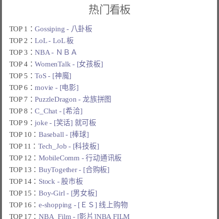
热门看板
TOP 1：
Gossiping - 八卦板
TOP 2：
LoL - LoL 板
TOP 3：
NBA - ＮＢＡ
TOP 4：
WomenTalk - [女孩板]
TOP 5：
ToS - [神魔]
TOP 6：
movie - [电影]
TOP 7：
PuzzleDragon - 龙族拼图
TOP 8：
C_Chat - [希洽]
TOP 9：
joke - [笑话] 就可板
TOP 10：
Baseball - [棒球]
TOP 11：
Tech_Job - [科技板]
TOP 12：
MobileComm - 行动通讯板
TOP 13：
BuyTogether - [合购板]
TOP 14：
Stock - 股市板
TOP 15：
Boy-Girl - [男女板]
TOP 16：
e-shopping - [ＥＳ] 线上购物
TOP 17：
NBA_Film - [影片]NBA FILM