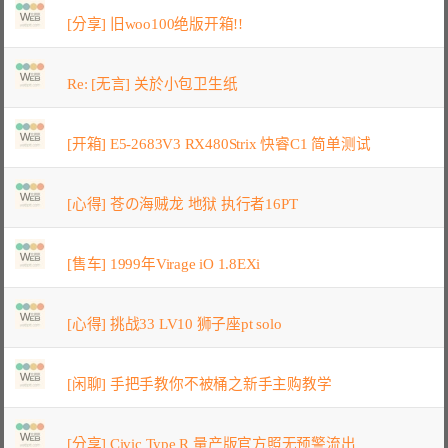
[分享] 旧woo100绝版开箱!!
Re: [无言] 关於小包卫生纸
[开箱] E5-2683V3 RX480Strix 快睿C1 简单测试
[心得] 苍の海贼龙 地狱 执行者16PT
[售车] 1999年Virage iO 1.8EXi
[心得] 挑战33 LV10 狮子座pt solo
[闲聊] 手把手教你不被桶之新手主购教学
[分享] Civic Type R 量产版官方照无预警流出