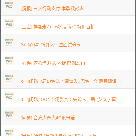
[情报] 三大行动支付 本季掀战火
[宝宝] 博客来Amos水蜡笔5/1特价五折
Re: [心得] 新鲜人一些面试分享
[心得] 苍の海贼龙 地狱 麒麟25PT
Re: [闲聊] (君の名は。雷慎入) 君名二创漫画翻译
Re: [闲聊] OGN中场影片：失踪人口局 (英文字幕)
[问题] 台湾大哥大4G讯号差
[出售] [全国]全新千寻侘草LED灯, 水草