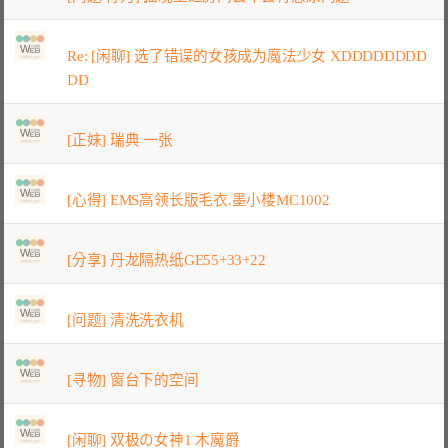
Re: [闲聊] 选了错误的女孩成为魔法少女 XDDDDDDDD
DD
[正妹] 瑞典 一张
[心得] EMS高领长版毛衣.墨小楼MC1002
[分享] 丹龙隔热纸GE55+33+22
[问题] 清洗洗衣机
[寻物] 窗台下的空间
[闲聊] 双极の女神1 木魔爵