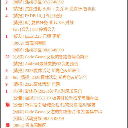
2
[闲聊] 活动提醒 07/27-08/02
1
[情报] 试炼进化 火时、尖乔 & 交换所 智谋机
4
[情报] PADB 10月终止服务
[情报] 8月夏休任务 礼包 8人对战
Fw: [公告] 8/8 停机公告
1
[板友] kaze1225 日版 更新
[0802] 置底闲聊区
[闲聊] 活动提醒 08/03-08/09
52
[心得] Code Geass 反叛的鲁路修角色简评
[情报] Android最低支援OS变更预告
8
[情报] 2026夏休活动 新角色&新进化
5
Re: [情报] 2026夏休活动 新角色&新进化
9
[情报] 2026夏休活动 官网
1
[心得] 夏休み(2026)关卡&对应加值角
[公告] 板规2025.2.19 板务讨论暨检举与推荐区
爆
[公告] 新手指南/疑难杂症/礼物交换/临时徵友
[闲聊] Code Geass 反逆的鲁路修合作 抽蛋集中串
[闲聊] 活动提醒 08/03-08/09
爆
[0802] 置底闲聊区