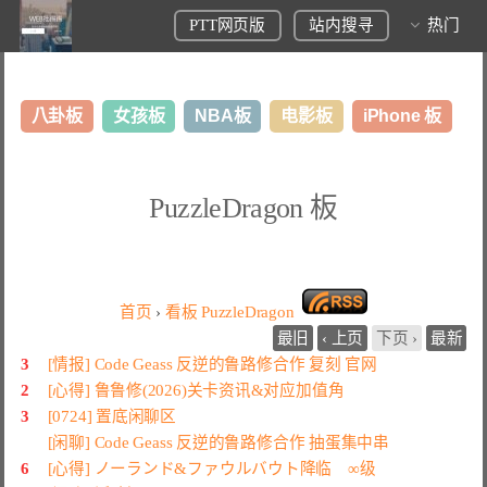
PTT网页版
站内搜寻
热门
八卦板
女孩板
NBA板
电影板
iPhone 板
日本旅游板
表特板
股市板
炒房板
LoL板
PuzzleDragon 板
美食板
首页
›
看板
PuzzleDragon
最旧
‹ 上页
下页 ›
最新
3
[情报] Code Geass 反逆的鲁路修合作 复刻 官网
2
[心得] 鲁鲁修(2026)关卡资讯&对应加值角
3
[0724] 置底闲聊区
[闲聊] Code Geass 反逆的鲁路修合作 抽蛋集中串
6
[心得] ノーランド&ファウルバウト降临 ∞级