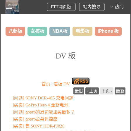
PTT网页版
站内搜寻
热门
八卦板
女孩板
NBA板
电影板
iPhone 板
日本旅游板
表特板
股市板
炒房板
LoL板
DV 板
美食板
首页
›
看板
DV
最旧
‹ 上页
下页 ›
最新
[问题] SONY DCR-405 充电问题
[买卖] GoPro Hero 4 全新电池
[问题] gopro的周边哪里买最多？
[买卖] gopro萤幕遥控座
[买卖] 售 SONY HDR-PJ820