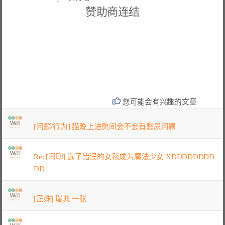
赞助商连结
您可能会有兴趣的文章
[问题/行为] 猫晚上进房间会不会有憋尿问题
Re: [闲聊] 选了错误的女孩成为魔法少女 XDDDDDDDD
DD
[正妹] 瑞典 一张