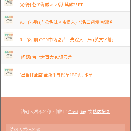
[心得] 苍の海贼龙 地狱 麒麟25PT
Re: [闲聊] (君の名は。雷慎入) 君名二创漫画翻译
Re: [闲聊] OGN中场影片：失踪人口局 (英文字幕)
[问题] 台湾大哥大4G讯号差
[出售] [全国]全新千寻侘草LED灯, 水草
请输入看板名称，例如：
Gossiping
或
站内搜寻