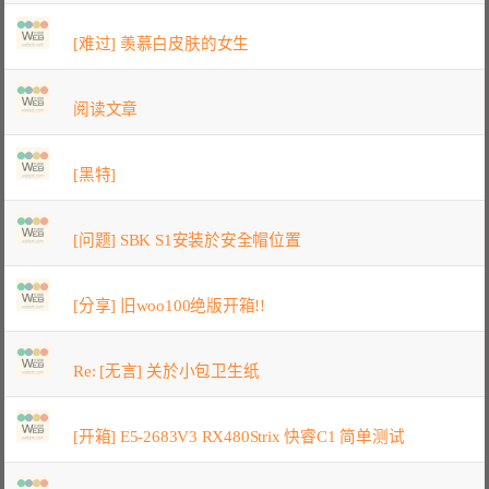
[难过] 羡慕白皮肤的女生
阅读文章
[黑特]
[问题] SBK S1安装於安全帽位置
[分享] 旧woo100绝版开箱!!
Re: [无言] 关於小包卫生纸
[开箱] E5-2683V3 RX480Strix 快睿C1 简单测试