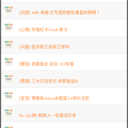
[问题] 44th 单曲 生写竟然都给重复的啊啊！
[心得] 华南红卡/icash 核卡
[问题] 拔牙矫正这样正常吗
[赠送] 老莫高业 初业 102年版
[情报] 三大行动支付 本季掀战火
[宝宝] 博客来Amos水蜡笔5/1特价五折
Re: [心得] 新鲜人一些面试分享