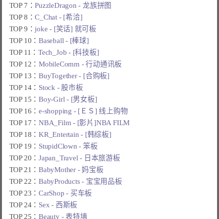
TOP 7：
PuzzleDragon - 龙族拼图
TOP 8：
C_Chat - [希洽]
TOP 9：
joke - [笑话] 就可板
TOP 10：
Baseball - [棒球]
TOP 11：
Tech_Job - [科技板]
TOP 12：
MobileComm - 行动通讯板
TOP 13：
BuyTogether - [合购板]
TOP 14：
Stock - 股市板
TOP 15：
Boy-Girl - [男女板]
TOP 16：
e-shopping - [ＥＳ] 线上购物
TOP 17：
NBA_Film - [影片]NBA FILM
TOP 18：
KR_Entertain - [韩综板]
TOP 19：
StupidClown - 笨板
TOP 20：
Japan_Travel - 日本旅游板
TOP 21：
BabyMother - 妈宝板
TOP 22：
BabyProducts - 宝宝用品板
TOP 23：
CarShop - 买车板
TOP 24：
Sex - 西斯板
TOP 25：
Beauty - 表特墙