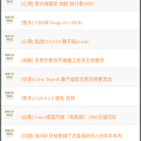
[心得] 苍の海贼龙 地狱 执行者16PT
[售车] 1999年Virage iO 1.8EXi
[心得] 挑战33 LV10 狮子座pt solo
[闲聊] 手把手教你不被桶之新手主购教学
[分享] Civic Type R 量产版官方照无预警流出
[售车] Golf 4 2.0 银色 自排
[出售] Graco提篮汽座（有底座）2000元诚可议
[问题] 请问补牙材质掉了还能再补吗?(台中半年内