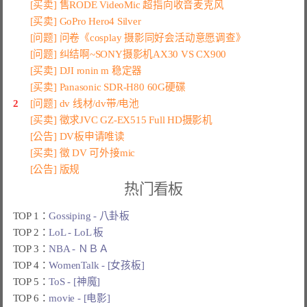
[买卖] 售RODE VideoMic 超指向收音麦克风
[买卖] GoPro Hero4 Silver
[问题] 问卷《cosplay 摄影同好会活动意愿调查》
[问题] 纠结啊~SONY摄影机AX30 VS CX900
[买卖] DJI ronin m 稳定器
[买卖] Panasonic SDR-H80 60G硬碟
2
[问题] dv 线材/dv带/电池
[买卖] 徵求JVC GZ-EX515 Full HD摄影机
[公告] DV板申请唯读
[买卖] 徵 DV 可外接mic
[公告] 版规
热门看板
TOP 1：
Gossiping - 八卦板
TOP 2：
LoL - LoL 板
TOP 3：
NBA - ＮＢＡ
TOP 4：
WomenTalk - [女孩板]
TOP 5：
ToS - [神魔]
TOP 6：
movie - [电影]