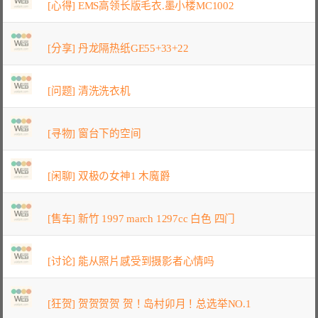
[心得] EMS高领长版毛衣.墨小楼MC1002
[分享] 丹龙隔热纸GE55+33+22
[问题] 清洗洗衣机
[寻物] 窗台下的空间
[闲聊] 双极の女神1 木魔爵
[售车] 新竹 1997 march 1297cc 白色 四门
[讨论] 能从照片感受到摄影者心情吗
[狂贺] 贺贺贺贺 贺！岛村卯月！总选举NO.1