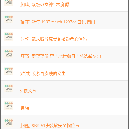
[闲聊] 双极の女神1 木魔爵
[售车] 新竹 1997 march 1297cc 白色 四门
[讨论] 能从照片感受到摄影者心情吗
[狂贺] 贺贺贺贺 贺！岛村卯月！总选举NO.1
[难过] 羡慕白皮肤的女生
阅读文章
[黑特]
[问题] SBK S1安装於安全帽位置