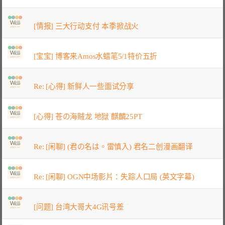
[情报] 三大行动支付 本季掀战火
[宝宝] 博客来Amos水蜡笔5/1特价五折
Re: [心得] 新鲜人一些面试分享
[心得] 苍の海贼龙 地狱 麒麟25PT
Re: [闲聊] (君の名は。雷慎入) 君名二创漫画翻译
Re: [闲聊] OGN中场影片：失踪人口局 (英文字幕)
[问题] 台湾大哥大4G讯号差