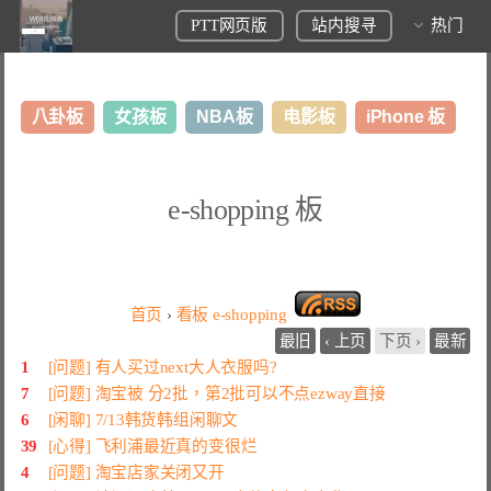
PTT网页版
站内搜寻
热门
八卦板
女孩板
NBA板
电影板
iPhone 板
日本旅游板
表特板
股市板
炒房板
LoL板
e-shopping 板
美食板
首页
›
看板
e-shopping
最旧
‹ 上页
下页 ›
最新
1
[问题] 有人买过next大人衣服吗?
7
[问题] 淘宝被 分2批，第2批可以不点ezway直接
6
[闲聊] 7/13韩货韩组闲聊文
39
[心得] 飞利浦最近真的变很烂
4
[问题] 淘宝店家关闭又开