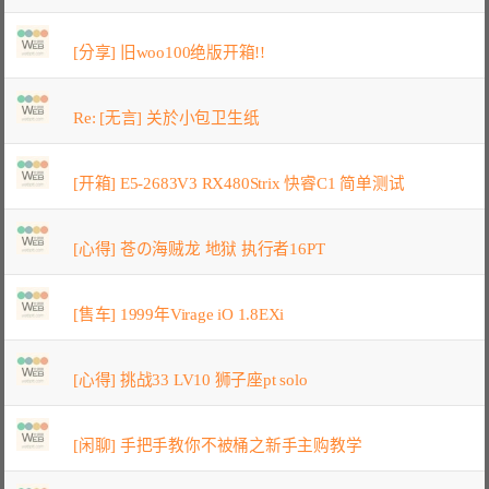
[分享] 旧woo100绝版开箱!!
Re: [无言] 关於小包卫生纸
[开箱] E5-2683V3 RX480Strix 快睿C1 简单测试
[心得] 苍の海贼龙 地狱 执行者16PT
[售车] 1999年Virage iO 1.8EXi
[心得] 挑战33 LV10 狮子座pt solo
[闲聊] 手把手教你不被桶之新手主购教学