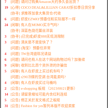
7
[问题] 请问订购美Amazon大约多久会出货？
19
[心得] COCO DEAL&LILLIAN CARAT折扣季日货分享
[协寻] 求推荐加拿大集货仓/代收
6
[问题] 虾皮EZWAY预委任和实际报不一样
24
[闲聊] 有人在MOMO买冷气吗?
[协寻] 深蓝色烧花蕾丝洋装
3
[协寻] (已完成)虾皮888无低消限制
3
[问题] 清关是不是变快了？
[问题] (淘宝）预委任异常
4
[问题] TW台湾退现况请益
6
[问题] 请问也有人在这个网站购物过吗？加後续
9
[闲聊] 收到比比昂个资外泄的诈骗信
5
[闲聊] 有人在虾皮上买过机车吗？
[问题] r290冷媒的空调 台湾能卖吗?
4
[闲聊] 有人在虾皮买过马桶吗
2
[公告] e-shopping 板规 （2023/08/21更新）
14
[公告] 请留意缩址可能内含红利连结
5
[公告] 修正关於发文格式之板规
31
[公告] Fashion for yes暂列本版不欢迎卖家