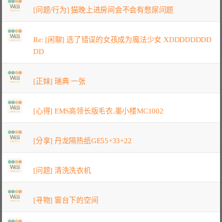
[问题/行为] 猫晚上进房间会不会有憋尿问题
Re: [闲聊] 选了错误的女孩成为魔法少女 XDDDDDDDD
DD
[正妹] 瑞典 一张
[心得] EMS高领长版毛衣.墨小楼MC1002
[分享] 丹龙隔热纸GE55+33+22
[问题] 清洗洗衣机
[寻物] 窗台下的空间