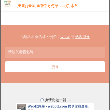
[出售] [全国]全新千寻侘草LED灯, 水草
请输入看板名称，例如：
WOW
或
站内搜寻
邀请您按个赞 : )