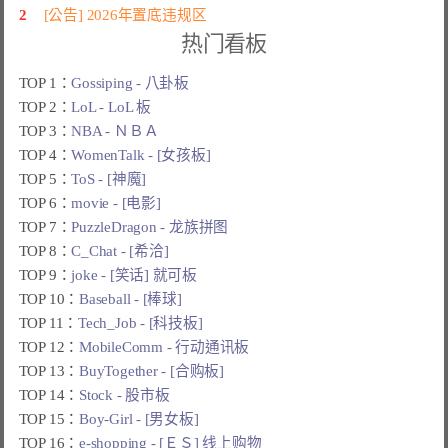
2
[公告] 2026年置底违规区
热门看板
TOP 1：
Gossiping - 八卦板
TOP 2：
LoL - LoL 板
TOP 3：
NBA - ＮＢＡ
TOP 4：
WomenTalk - [女孩板]
TOP 5：
ToS - [神魔]
TOP 6：
movie - [电影]
TOP 7：
PuzzleDragon - 龙族拼图
TOP 8：
C_Chat - [希洽]
TOP 9：
joke - [笑话] 就可板
TOP 10：
Baseball - [棒球]
TOP 11：
Tech_Job - [科技板]
TOP 12：
MobileComm - 行动通讯板
TOP 13：
BuyTogether - [合购板]
TOP 14：
Stock - 股市板
TOP 15：
Boy-Girl - [男女板]
TOP 16：
e-shopping - [ＥＳ] 线上购物