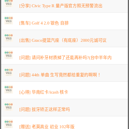
[分享] Civic Type R 量产版官方照无预警流出
[售车] Golf 4 2.0 银色 自排
[出售] Graco提篮汽座（有底座）2000元诚可议
[问题] 请问补牙材质掉了还能再补吗?(台中半年内
[问题] 44th 单曲 生写竟然都给重复的啊啊！
[心得] 华南红卡/icash 核卡
[问题] 拔牙矫正这样正常吗
[赠送] 老莫高业 初业 102年版