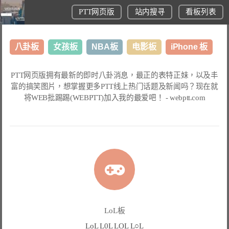
PTT网页版
站内搜寻
看板列表
八卦板
女孩板
NBA板
电影板
iPhone 板
日本旅游板
表特板
股市板
炒房板
LoL板
PTT网页版
拥有最新的即时八卦消息，最正的表特正妹，以及丰
富的搞笑图片，想掌握更多
PTT线上热门话题
及新闻吗？现在就
美食板
将
WEB批踢踢(WEBPTT)
加入我的最爱吧！ -
webptt.com
LoL板
LoL L0L LOL L○L