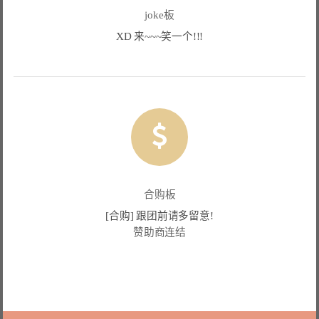
joke板
XD 来~~~笑一个!!!
合购板
[合购] 跟团前请多留意!
赞助商连结