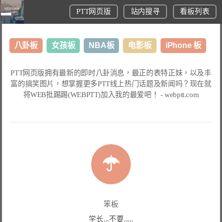
PTT网页版
站内搜寻
看板列表
八卦板
女孩板
NBA板
电影板
iPhone 板
日本旅游板
表特板
股市板
炒房板
LoL板
PTT网页版
拥有最新的即时八卦消息，最正的表特正妹，以及丰
富的搞笑图片，想掌握更多
PTT线上热门话题
及新闻吗？现在就
美食板
将
WEB批踢踢(WEBPTT)
加入我的最爱吧！ -
webptt.com
笨板
学长...不要.....