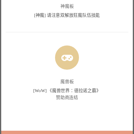
神魔板
[神魔] 请注意双解放狂魔队伍技能
魔兽板
[WoW] 《魔兽世界：德拉诺之霸》
赞助商连结