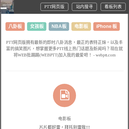
PTT网页版
站内搜寻
看板列表
八卦板
女孩板
NBA板
电影板
iPhone 板
日本旅游板
表特板
股市板
炒房板
LoL板
PTT网页版
拥有最新的即时八卦消息，最正的表特正妹，以及丰
富的搞笑图片，想掌握更多
PTT线上热门话题
及新闻吗？现在就
美食板
将
WEB批踢踢(WEBPTT)
加入我的最爱吧！ -
webptt.com
电影板
片片都好雷，拜托别雷我!!!