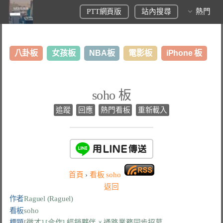
PTT網頁版
站內搜尋
熱門
八卦板
女孩板
NBA板
電影板
iPhone 板
日本旅遊板
表特板
股市板
炒房板
LoL板
soho 板
美食板
追蹤
回應
熱門看板
重新載入
首頁
›
看板
soho
返回
作者
Raguel (Raguel)
看板
soho
標題
[徵才] [合作] 經銷夥伴 × 通路業務同步招募