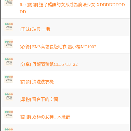
Re: [閒聊] 選了錯誤的女孩成為魔法少女 XDDDDDDDD
DD
[正妹] 瑞典 一張
[心得] EMS高領長版毛衣.墨小樓MC1002
[分享] 丹龍隔熱紙GE55+33+22
[問題] 清洗洗衣機
[尋物] 窗台下的空間
[閒聊] 双極の女神1 木魔爵