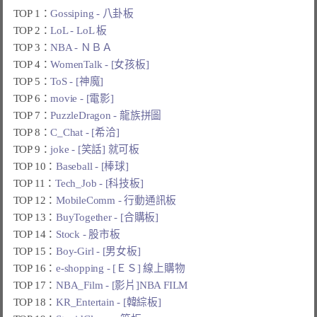
TOP 1：
Gossiping - 八卦板
TOP 2：
LoL - LoL 板
TOP 3：
NBA - ＮＢＡ
TOP 4：
WomenTalk - [女孩板]
TOP 5：
ToS - [神魔]
TOP 6：
movie - [電影]
TOP 7：
PuzzleDragon - 龍族拼圖
TOP 8：
C_Chat - [希洽]
TOP 9：
joke - [笑話] 就可板
TOP 10：
Baseball - [棒球]
TOP 11：
Tech_Job - [科技板]
TOP 12：
MobileComm - 行動通訊板
TOP 13：
BuyTogether - [合購板]
TOP 14：
Stock - 股市板
TOP 15：
Boy-Girl - [男女板]
TOP 16：
e-shopping - [ＥＳ] 線上購物
TOP 17：
NBA_Film - [影片]NBA FILM
TOP 18：
KR_Entertain - [韓綜板]