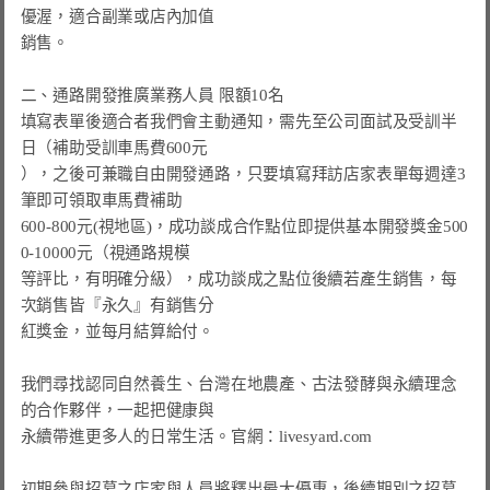
優渥，適合副業或店內加值

銷售。

二、通路開發推廣業務人員 限額10名

填寫表單後適合者我們會主動通知，需先至公司面試及受訓半
日（補助受訓車馬費600元

），之後可兼職自由開發通路，只要填寫拜訪店家表單每週達3
筆即可領取車馬費補助

600-800元(視地區)，成功談成合作點位即提供基本開發獎金500
0-10000元（視通路規模

等評比，有明確分級），成功談成之點位後續若產生銷售，每
次銷售皆『永久』有銷售分

紅獎金，並每月結算給付。

我們尋找認同自然養生、台灣在地農產、古法發酵與永續理念
的合作夥伴，一起把健康與

永續帶進更多人的日常生活。官網：livesyard.com

初期參與招募之店家與人員將釋出最大優惠，後續期別之招募