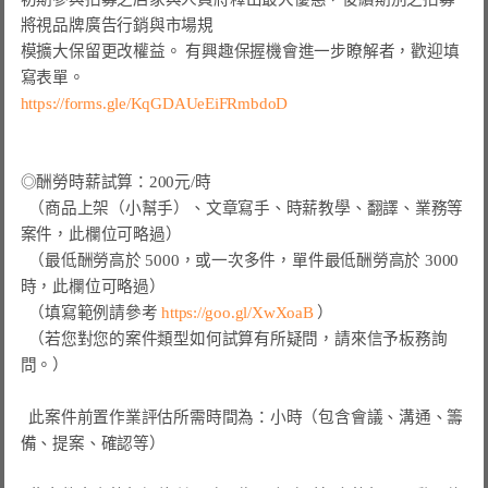
將視品牌廣告行銷與市場規

模擴大保留更改權益。 有興趣保握機會進一步瞭解者，歡迎填
https://forms.gle/KqGDAUeEiFRmbdoD
◎酬勞時薪試算：200元/時

  （商品上架（小幫手）、文章寫手、時薪教學、翻譯、業務等
案件，此欄位可略過）

  （最低酬勞高於 5000，或一次多件，單件最低酬勞高於 3000 
時，此欄位可略過）

  （填寫範例請參考 
https://goo.gl/XwXoaB
 ）

  （若您對您的案件類型如何試算有所疑問，請來信予板務詢
問。）

  此案件前置作業評估所需時間為：小時（包含會議、溝通、籌
備、提案、確認等）
