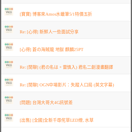
[寶寶] 博客來Amos水蠟筆5/1特價五折
Re: [心得] 新鮮人一些面試分享
[心得] 蒼の海賊龍 地獄 麒麟25PT
Re: [閒聊] (君の名は。雷慎入) 君名二創漫畫翻譯
Re: [閒聊] OGN中場影片：失蹤人口局 (英文字幕)
[問題] 台灣大哥大4G訊號差
[出售] [全國]全新千尋侘草LED燈, 水草