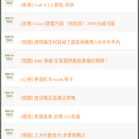
[售車] Golf 4 2.0 銀色 自排
[出售] Graco提籃汽座（有底座）2000元誠可議
[問題] 請問補牙材質掉了還能再補嗎?(台中半年內
[問題] 44th 單曲 生寫竟然都給重複的啊啊！
[心得] 華南紅卡/icash 核卡
[問題] 拔牙矯正這樣正常嗎
[贈送] 老莫高業 初業 102年版
[情報] 三大行動支付 本季掀戰火