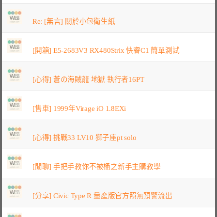
Re: [無言] 關於小包衛生紙
[開箱] E5-2683V3 RX480Strix 快睿C1 簡單測試
[心得] 蒼の海賊龍 地獄 執行者16PT
[售車] 1999年Virage iO 1.8EXi
[心得] 挑戰33 LV10 獅子座pt solo
[閒聊] 手把手教你不被桶之新手主購教學
[分享] Civic Type R 量產版官方照無預警流出