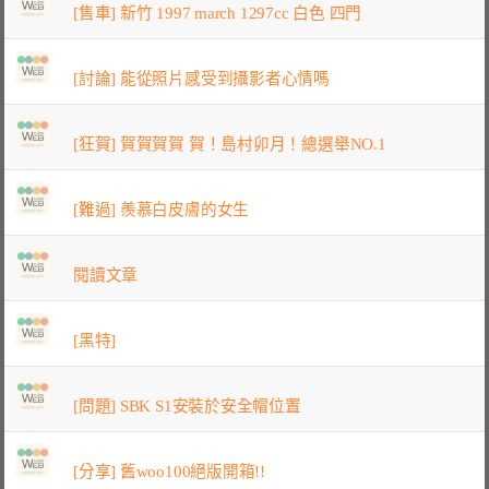
[售車] 新竹 1997 march 1297cc 白色 四門
[討論] 能從照片感受到攝影者心情嗎
[狂賀] 賀賀賀賀 賀！島村卯月！總選舉NO.1
[難過] 羨慕白皮膚的女生
閱讀文章
[黑特]
[問題] SBK S1安裝於安全帽位置
[分享] 舊woo100絕版開箱!!