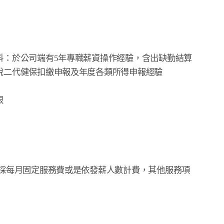
：於公司端有5年專職薪資操作經驗，含出缺勤結算

二代健保扣繳申報及年度各類所得申報經驗



採每月固定服務費或是依發薪人數計費，其他服務項
