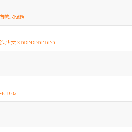
會有憋尿問題
法少女 XDDDDDDDDDD
C1002