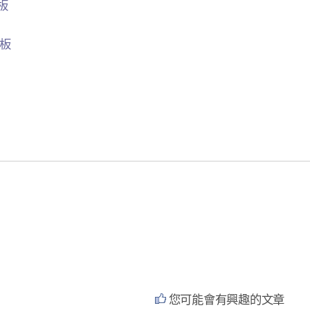
遊板
品板
您可能會有興趣的文章