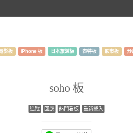
電影板
iPhone 板
日本旅遊板
表特板
股市板
炒
soho 板
追蹤
回應
熱門看板
重新載入