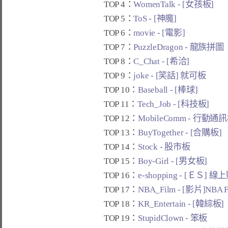
TOP 4：
WomenTalk - [女孩板]
TOP 5：
ToS - [神魔]
TOP 6：
movie - [電影]
TOP 7：
PuzzleDragon - 龍族拼圖
TOP 8：
C_Chat - [希洽]
TOP 9：
joke - [笑話] 就可板
TOP 10：
Baseball - [棒球]
TOP 11：
Tech_Job - [科技板]
TOP 12：
MobileComm - 行動通
TOP 13：
BuyTogether - [合購板]
TOP 14：
Stock - 股市板
TOP 15：
Boy-Girl - [男女板]
TOP 16：
e-shopping - [ＥＳ] 
TOP 17：
NBA_Film - [影片]NBA 
TOP 18：
KR_Entertain - [韓綜板]
TOP 19：
StupidClown - 笨板