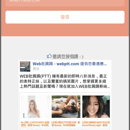
邀請您按個讚 : )