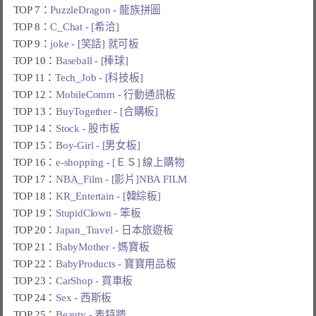
TOP 7：
PuzzleDragon - 龍族拼圖
TOP 8：
C_Chat - [希洽]
TOP 9：
joke - [笑話] 就可板
TOP 10：
Baseball - [棒球]
TOP 11：
Tech_Job - [科技板]
TOP 12：
MobileComm - 行動通訊板
TOP 13：
BuyTogether - [合購板]
TOP 14：
Stock - 股市板
TOP 15：
Boy-Girl - [男女板]
TOP 16：
e-shopping - [ＥＳ] 線上購物
TOP 17：
NBA_Film - [影片]NBA FILM
TOP 18：
KR_Entertain - [韓綜板]
TOP 19：
StupidClown - 笨板
TOP 20：
Japan_Travel - 日本旅遊板
TOP 21：
BabyMother - 媽寶板
TOP 22：
BabyProducts - 寶寶用品板
TOP 23：
CarShop - 買車板
TOP 24：
Sex - 西斯板
TOP 25：
Beauty - 表特牆