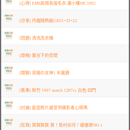
[心得] EMS高領長版毛衣.墨小樓MC1002
[分享] 丹龍隔熱紙GE55+33+22
[問題] 清洗洗衣機
[尋物] 窗台下的空間
[閒聊] 双極の女神1 木魔爵
[售車] 新竹 1997 march 1297cc 白色 四門
[討論] 能從照片感受到攝影者心情嗎
[狂賀] 賀賀賀賀 賀！島村卯月！總選舉NO.1