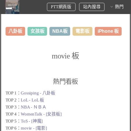
PTT網頁版
站內搜尋
熱門
八卦板
女孩板
NBA板
電影板
iPhone 板
日本旅遊板
表特板
股市板
炒房板
LoL板
movie 板
美食板
熱門看板
TOP 1：
Gossiping - 八卦板
TOP 2：
LoL - LoL 板
TOP 3：
NBA - ＮＢＡ
TOP 4：
WomenTalk - [女孩板]
TOP 5：
ToS - [神魔]
TOP 6：
movie - [電影]