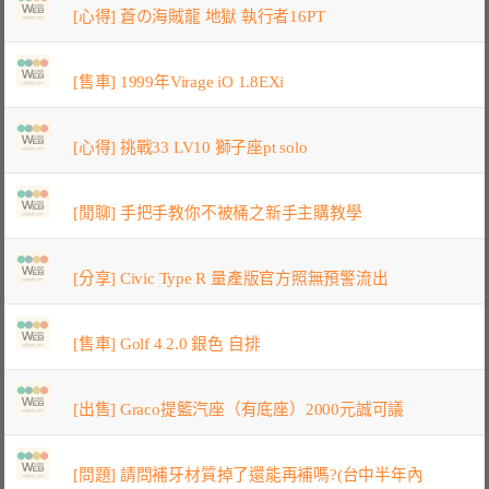
[心得] 蒼の海賊龍 地獄 執行者16PT
[售車] 1999年Virage iO 1.8EXi
[心得] 挑戰33 LV10 獅子座pt solo
[閒聊] 手把手教你不被桶之新手主購教學
[分享] Civic Type R 量產版官方照無預警流出
[售車] Golf 4 2.0 銀色 自排
[出售] Graco提籃汽座（有底座）2000元誠可議
[問題] 請問補牙材質掉了還能再補嗎?(台中半年內