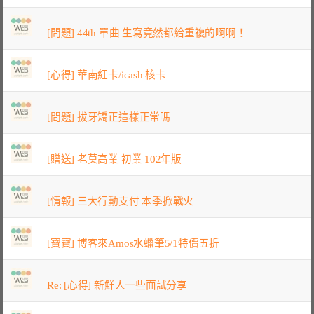
[問題] 44th 單曲 生寫竟然都給重複的啊啊！
[心得] 華南紅卡/icash 核卡
[問題] 拔牙矯正這樣正常嗎
[贈送] 老莫高業 初業 102年版
[情報] 三大行動支付 本季掀戰火
[寶寶] 博客來Amos水蠟筆5/1特價五折
Re: [心得] 新鮮人一些面試分享