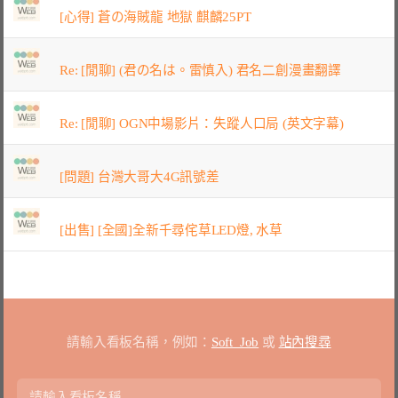
[心得] 蒼の海賊龍 地獄 麒麟25PT
Re: [閒聊] (君の名は。雷慎入) 君名二創漫畫翻譯
Re: [閒聊] OGN中場影片：失蹤人口局 (英文字幕)
[問題] 台灣大哥大4G訊號差
[出售] [全國]全新千尋侘草LED燈, 水草
請輸入看板名稱，例如：
Soft_Job
或
站內搜尋