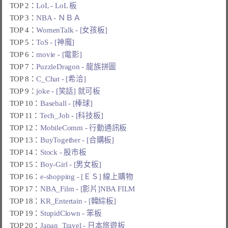
TOP 2：
LoL - LoL 板
TOP 3：
NBA - ＮＢＡ
TOP 4：
WomenTalk - [女孩板]
TOP 5：
ToS - [神魔]
TOP 6：
movie - [電影]
TOP 7：
PuzzleDragon - 龍族拼圖
TOP 8：
C_Chat - [希洽]
TOP 9：
joke - [笑話] 就可板
TOP 10：
Baseball - [棒球]
TOP 11：
Tech_Job - [科技板]
TOP 12：
MobileComm - 行動通訊板
TOP 13：
BuyTogether - [合購板]
TOP 14：
Stock - 股市板
TOP 15：
Boy-Girl - [男女板]
TOP 16：
e-shopping - [ＥＳ] 線上購物
TOP 17：
NBA_Film - [影片]NBA FILM
TOP 18：
KR_Entertain - [韓綜板]
TOP 19：
StupidClown - 笨板
TOP 20：
Japan_Travel - 日本旅遊板