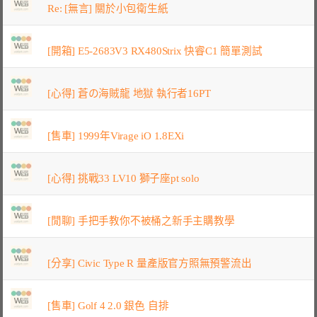
Re: [無言] 關於小包衛生紙
[開箱] E5-2683V3 RX480Strix 快睿C1 簡單測試
[心得] 蒼の海賊龍 地獄 執行者16PT
[售車] 1999年Virage iO 1.8EXi
[心得] 挑戰33 LV10 獅子座pt solo
[閒聊] 手把手教你不被桶之新手主購教學
[分享] Civic Type R 量產版官方照無預警流出
[售車] Golf 4 2.0 銀色 自排