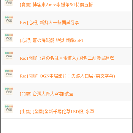
[寶寶] 博客來Amos水蠟筆5/1特價五折
Re: [心得] 新鮮人一些面試分享
[心得] 蒼の海賊龍 地獄 麒麟25PT
Re: [閒聊] (君の名は。雷慎入) 君名二創漫畫翻譯
Re: [閒聊] OGN中場影片：失蹤人口局 (英文字幕)
[問題] 台灣大哥大4G訊號差
[出售] [全國]全新千尋侘草LED燈, 水草