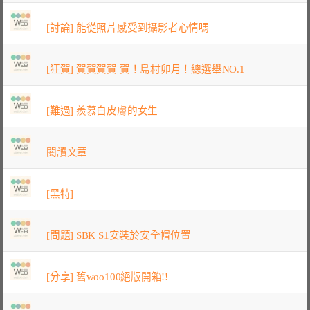
[討論] 能從照片感受到攝影者心情嗎
[狂賀] 賀賀賀賀 賀！島村卯月！總選舉NO.1
[難過] 羨慕白皮膚的女生
閱讀文章
[黑特]
[問題] SBK S1安裝於安全帽位置
[分享] 舊woo100絕版開箱!!