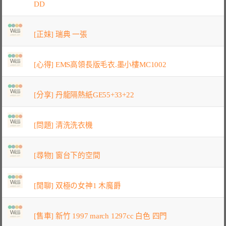
DD
[正妹] 瑞典 一張
[心得] EMS高領長版毛衣.墨小樓MC1002
[分享] 丹龍隔熱紙GE55+33+22
[問題] 清洗洗衣機
[尋物] 窗台下的空間
[閒聊] 双極の女神1 木魔爵
[售車] 新竹 1997 march 1297cc 白色 四門