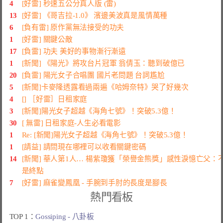
4
[好雷] 秒速五公分真人版 (雷)
13
[好雷] 《哥吉拉-1.0》 濱邊美波真是風情萬種
6
[負有雷] 原作黨無法接受的功夫
1
[好雷] 關鍵公敵
17
[負雷] 功夫 美好的事物漸行漸遠
1
[新聞] 《陽光》將攻台片冠軍 翁倩玉：聽到破億已
20
[負雷] 陽光女子合唱團 國片老問題 台詞尷尬
5
[新聞]卡麥隆透露看過兩遍《哈姆奈特》哭了好幾次
4
[] ［好雷］日租家庭
3
[新聞]陽光女子超越《海角七號》！突破5.3億！
30
[ 無雷] 日租家庭-人生必看電影
1
Re: [新聞]陽光女子超越《海角七號》！突破5.3億！
1
[請益] 請問現在哪裡可以收看關鍵密碼
14
[新聞] 華人第1人… 楊紫瓊獲「榮譽金熊獎」感性淚憶亡父：
是終點
7
[好雷] 麻雀變鳳凰 - 手腕到手肘的長度是腳長
熱門看板
TOP 1：
Gossiping - 八卦板