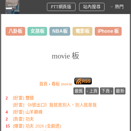
PTT網頁版
站內搜尋
熱門
八卦板
女孩板
NBA板
電影板
iPhone 板
日本旅遊板
表特板
股市板
炒房板
LoL板
movie 板
美食板
首頁
›
看板
movie
最舊
‹ 上頁
下頁 ›
最新
2
[好雷] 雙囍
[好雷] 《8號出口》我就是別人，別人就是我
4
[好雷] 山羊巔峰
2
[負雷] 功夫
15
[爆雷] 功夫 2026 (全劇透)