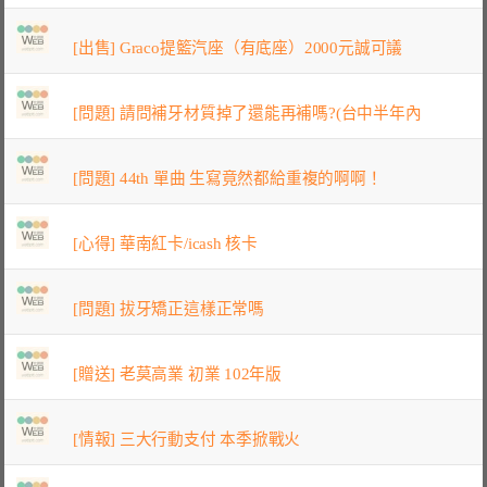
[出售] Graco提籃汽座（有底座）2000元誠可議
[問題] 請問補牙材質掉了還能再補嗎?(台中半年內
[問題] 44th 單曲 生寫竟然都給重複的啊啊！
[心得] 華南紅卡/icash 核卡
[問題] 拔牙矯正這樣正常嗎
[贈送] 老莫高業 初業 102年版
[情報] 三大行動支付 本季掀戰火