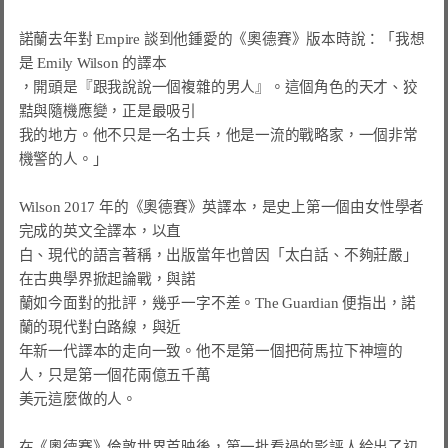
諾蘭去年對 Empire 談到他鍾愛的《奧德賽》版本時說：「我想
是 Emily Wilson 的譯本

，開頭是『跟我說說一個複雜的男人』。這個角色的天才、狡
黠與隨機應變，正是最吸引

我的地方。他不只是一名士兵，他是一流的戰略家，一個非常
機警的人。」

Wilson 2017 年的《奧德賽》英譯本，是史上第一個由女性學者
完成的英文全譯本，以直

白、現代的語言著稱，出版當年也曾因「太白話、不夠莊嚴」
在古典學界掀起論戰，與諾

蘭如今面對的批評，幾乎一字不差。The Guardian 便指出，諾
蘭的現代對白路線，與近

年新一代譯本的走向一致。他不是第一個把荷馬拉下神壇的
人，只是第一個花兩億五千萬

美元這麼做的人。

在《奧德賽》倫敦世界首映後，第一批看過的影評人給出了初