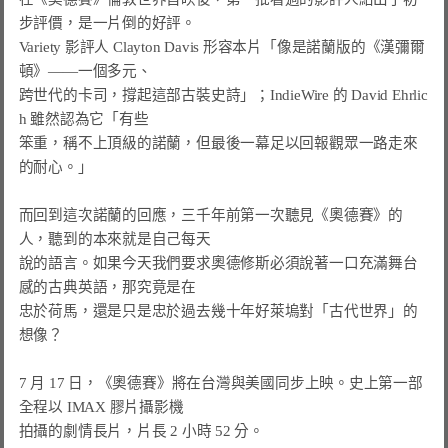
步評價，是一片倒的好評。

Variety 影評人 Clayton Davis 形容本片「像是諾蘭版的《漢彌爾
頓》——一個多元、

跨世代的卡司，撐起這部古裝史詩」；IndieWire 的 David Ehrlic
h 雖然認為它「有些

笨重，稱不上頂級的諾蘭，但最後一幕足以回報觀眾一路走來
的耐心。」

而回到這次諾蘭的回應，三千年前第一次聽見《奧德賽》的
人，聽到的本來就是自己每天

說的語言。如果今天我們要求奧德修斯必須說著一口充滿舞台
感的古典英語，那究竟是在

忠於荷馬，還是只是忠於過去幾十年好萊塢對「古代世界」的
想像？

7 月 17 日，《奧德賽》將在台灣與美國同步上映。史上第一部
全程以 IMAX 膠片攝影機

拍攝的劇情長片，片長 2 小時 52 分。
