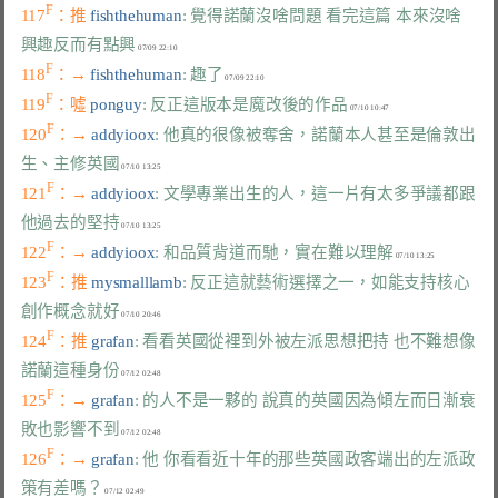
F
117
：推 
fishthehuman
: 覺得諾蘭沒啥問題 看完這篇 本來沒啥
興趣反而有點興
F
118
：→ 
fishthehuman
: 趣了
F
119
：噓 
ponguy
: 反正這版本是魔改後的作品
F
120
：→ 
addyioox
: 他真的很像被奪舍，諾蘭本人甚至是倫敦出
生、主修英國
F
121
：→ 
addyioox
: 文學專業出生的人，這一片有太多爭議都跟
他過去的堅持
F
122
：→ 
addyioox
: 和品質背道而馳，實在難以理解
F
123
：推 
mysmalllamb
: 反正這就藝術選擇之一，如能支持核心
創作概念就好
F
124
：推 
grafan
: 看看英國從裡到外被左派思想把持 也不難想像
諾蘭這種身份
F
125
：→ 
grafan
: 的人不是一夥的 說真的英國因為傾左而日漸衰
敗也影響不到
F
126
：→ 
grafan
: 他 你看看近十年的那些英國政客端出的左派政
策有差嗎？