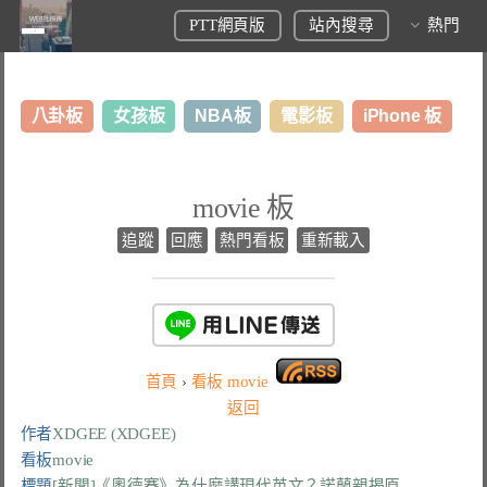
PTT網頁版
站內搜尋
熱門
八卦板
女孩板
NBA板
電影板
iPhone 板
日本旅遊板
表特板
股市板
炒房板
LoL板
movie 板
美食板
追蹤
回應
熱門看板
重新載入
首頁
›
看板
movie
返回
作者
XDGEE (XDGEE)
看板
movie
標題
[新聞]《奧德賽》為什麼講現代英文？諾蘭親揭原