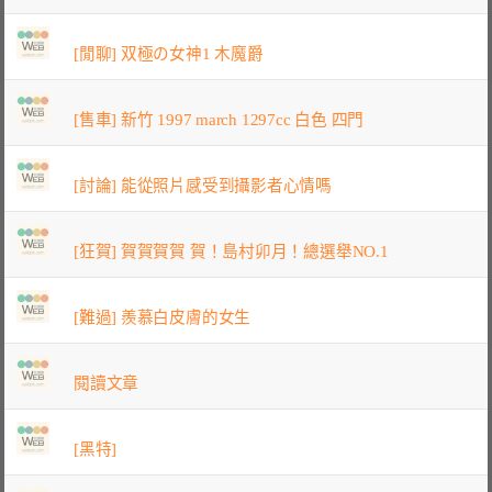
[閒聊] 双極の女神1 木魔爵
[售車] 新竹 1997 march 1297cc 白色 四門
[討論] 能從照片感受到攝影者心情嗎
[狂賀] 賀賀賀賀 賀！島村卯月！總選舉NO.1
[難過] 羨慕白皮膚的女生
閱讀文章
[黑特]