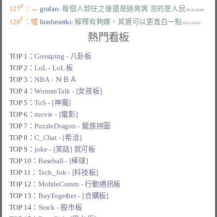
F
127
：→ 
grafan
: 每個人卸任之後還是過爽爽 苦的是人民
F
128
：噓 
lionheartki
: 解釋有夠爛，其實可以更直白一點
熱門看板
TOP 1：
Gossiping - 八卦板
TOP 2：
LoL - LoL 板
TOP 3：
NBA - ＮＢＡ
TOP 4：
WomenTalk - [女孩板]
TOP 5：
ToS - [神魔]
TOP 6：
movie - [電影]
TOP 7：
PuzzleDragon - 龍族拼圖
TOP 8：
C_Chat - [希洽]
TOP 9：
joke - [笑話] 就可板
TOP 10：
Baseball - [棒球]
TOP 11：
Tech_Job - [科技板]
TOP 12：
MobileComm - 行動通訊板
TOP 13：
BuyTogether - [合購板]
TOP 14：
Stock - 股市板