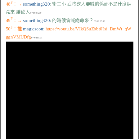
F
48
：→ 
something320
: 衝三小 武將砍人要喊齁係而不是什麼納
命來 誰砍人
F
49
：→ 
something320
: 的時候會喊納命來？
F
50
：推 
magicscott
: 
https://youtu.be/VIkQSuZbbt0?si=DmWt_qW
ggnVMUDfg