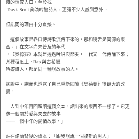
時的情感入口。至於找

 Travis Scott 飾演吟遊詩人，更讓不少人感到意外。

但諾蘭的理由十分直接。

「這個故事是靠口傳詩歌流傳下來的，那和饒舌是同源的東
西。」在文字尚未普及的年代

，《奧德賽》本就是透過吟唱與節奏，一代又一代傳誦下來；
某種程度上，Rap 與古希臘

吟遊詩人，都是同一種說故事的人。

訪談中，諾蘭也透露了自己重新閱讀《奧德賽》後最大的改
變。

「人到中年再回頭讀這個文本，讀出來的東西不一樣了。它更
像一個關於愛與失去的故事

——一個中年的愛情故事。」

站在諾蘭背後的譯本：「跟我說說一個複雜的男人」
