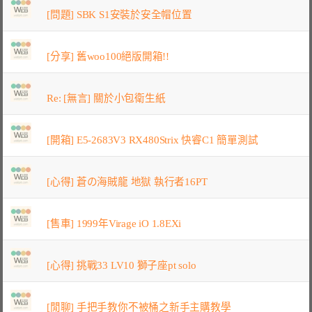
[問題] SBK S1安裝於安全帽位置
[分享] 舊woo100絕版開箱!!
Re: [無言] 關於小包衛生紙
[開箱] E5-2683V3 RX480Strix 快睿C1 簡單測試
[心得] 蒼の海賊龍 地獄 執行者16PT
[售車] 1999年Virage iO 1.8EXi
[心得] 挑戰33 LV10 獅子座pt solo
[閒聊] 手把手教你不被桶之新手主購教學