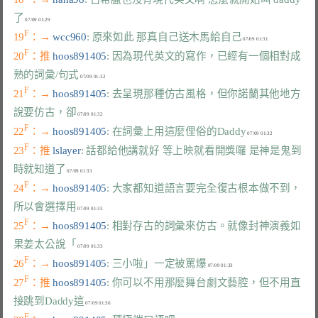
了
F
19
：→ 
wcc960
: 原來如此 那真自己送木馬給自己
F
20
：推 
hoos891405
: 因為現代英文的寫作，已經有一個相對成
熟的詞彙/句式
F
21
：→ 
hoos891405
: 去呈現那種仿古風格，但你諾蘭其他地方
說要仿古，卻
F
22
：→ 
hoos891405
: 在詞彙上用這麼俚俗的Daddy
F
23
：推 
lslayer
: 話都給他講就好 等上映就看開獎囉 是神是鬼到
時就知道了
F
24
：→ 
hoos891405
: 大家都知道語言要完全復古根本做不到，
所以會選擇用
F
25
：→ 
hoos891405
: 相對存古的詞彙來仿古。就像封神演義如
果姜太公說「
F
26
：→ 
hoos891405
: 三小啦」一定被罵爆
F
27
：推 
hoos891405
: 你可以不用那麼舞台劇文藝腔，但不用直
接跳到Daddy這
F