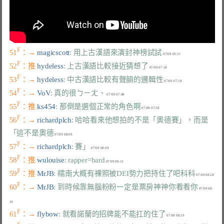
F
51
：→ 
magicscott
: 用上古漢語來演封神榜試試
F
52
：推 
hydeless
: 上古漢語比較接近猜想了
F
53
：→ 
hydeless
: 中古漢語比較有聲韻的邏輯性
F
54
：→ 
VoV
: 真的很ㄅㄧㄤ、
F
55
：推 
ks454
: 那倒是選個正常的角色啊
F
56
：→ 
richardplch
: 哈哈看來他想拍的不是「奧德賽」，而是
「這不是奧德
F
57
：→ 
richardplch
: 賽」
F
58
：推 
wulouise
: rapper=bard
F
59
：推 
MrJB
: 糯南大概有裸照被DEI勢力把持住了吧科科
F
60
：→ 
MrJB
: 到時候靠無腦粉粉一定是票房神神你看看你
 07/09 08:
F
61
：→ 
flybow
: 就看諾蘭的招牌能不能扛的住了