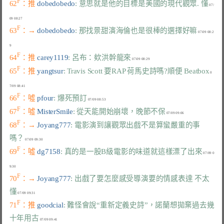
F
62
：推 
dobedobedo
: 意思就是他的目標是美國的現代觀眾. 懂
 07/
F
63
：→ 
dobedobedo
: 那找景甜演海倫也是很棒的選擇好嘛
 07/09 08:2
F
64
：推 
carey1119
: 呂布：欸洪幹龍來
F
65
：推 
yangtsur
: Travis Scott 要RAP 荷馬史詩嗎?順便 Beatbox
 0
F
66
：噓 
pfour
: 爆死預訂
F
67
：噓 
MisterSmile
: 從天能開始崩壞，晚節不保
F
68
：→ 
Joyang777
: 電影演到讓觀眾出戲不是算蠻嚴重的事
嗎？
F
69
：噓 
dg7158
: 真的是一股B級電影的味道就這樣漂了出來
 07/09 0
F
70
：→ 
Joyang777
: 出戲了要怎麼感受導演要的情感表達 不太
懂
F
71
：推 
goodcial
: 難怪會說“重新定義史詩”，諾蘭想拋棄過去幾
十年用古