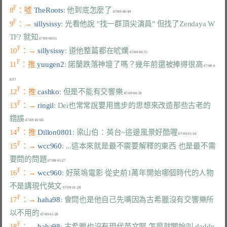
F
8
：噓 
TheRoots
: 他到底怎麼了
F
9
：→ 
sillysissy
: 光看他說 "找一群頂尖演員" 但找了Zendaya W
TF? 就知
F
10
：→ 
sillysissy
: 道他整篇都在唬爛
F
11
：推 
yuugen2
: 諾蘭跌落神壇了嗎？幾年前還被捧得很高
 07/09 0
F
12
：推 
cashko
: 但是不能有交響樂
F
13
：→ 
ringil
: Dei也常常說要用進步的思想來改造那些古老的
錯誤
F
14
：推 
Dillon0801
: 梁山伯：英台~這邊風景好酷喔
F
15
：→ 
wcc960
: ...這本來就是最不需要解釋的東西 也是最不需
要問的問題
F
16
：→ 
wcc960
: 好萊塢電影 從史前1萬年開始哪個時代的人物
不是講現代英文
F
17
：→ 
haha98
: 會問也是他自己先嘴因為古希臘沒有交響樂所
以不用的
F
18
：→ 
haha98
: 古希臘也沒有現代英文啊 怎麼就開始叫 daddy