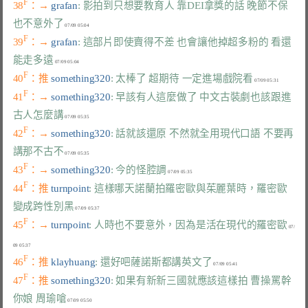
F
38
：→ 
grafan
: 影拍到只想要教育人 靠DEI拿獎的話 晚節不保
也不意外了
F
39
：→ 
grafan
: 這部片即使賣得不差 也會讓他掉超多粉的 看還
能走多遠
F
40
：推 
something320
: 太棒了 超期待 一定進場戲院看
F
41
：→ 
something320
: 早該有人這麼做了 中文古裝劇也該跟進 
古人怎麼講
F
42
：→ 
something320
: 話就該還原 不然就全用現代口語 不要再
講那不古不
F
43
：→ 
something320
: 今的怪腔調
F
44
：推 
turnpoint
: 這樣哪天諾蘭拍羅密歐與茱麗葉時，羅密歐
變成跨性別黑
F
45
：→ 
turnpoint
: 人時也不要意外，因為是活在現代的羅密歐
 07/
F
46
：推 
klayhuang
: 還好吧薩諾斯都講英文了
F
47
：推 
something320
: 如果有新新三國就應該這樣拍 曹操罵幹
你娘 周瑜嗆