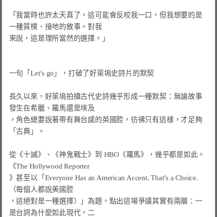
「我當時也許太天真了，這可能會反咬我一口，但我想要的是
一種質樸、接地的敘事。對我
來說，這是理所當然的選擇。」
一句「Let’s go」，打破了好萊塢史詩片的默契

長久以來，好萊塢拍攝古代史詩幾乎形成一種默契：無論故事
發生在希臘、羅馬還是埃及

，角色總要說著帶有舞台感的英國腔，彷彿只有這樣，才足夠
「古典」。

從《十誡》、《神鬼戰士》到 HBO《羅馬》，幾乎都是如此。
《The Hollywood Reporter

》甚至以「Everyone Has an American Accent. That’s a Choice.
（每個人都說美國腔

，這絕對是一種選擇）」為題，點出這場爭議其實有兩層：一
是台詞為什麼如此現代，二
