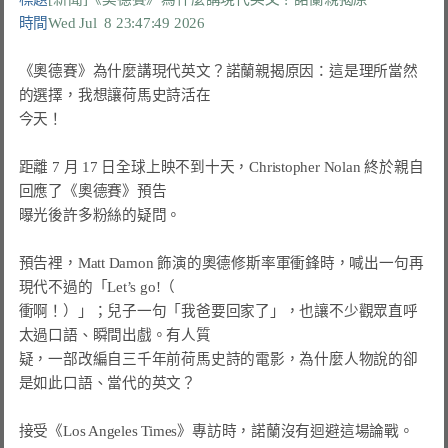
時間
Wed Jul  8 23:47:49 2026
《奧德賽》為什麼講現代英文？諾蘭親揭原因：這是理所當然
的選擇，我想讓荷馬史詩活在
今天！
距離 7 月 17 日全球上映不到十天，Christopher Nolan 終於親自
回應了《奧德賽》預告
曝光後許多粉絲的疑問。
預告裡，Matt Damon 飾演的奧德修斯率軍衝鋒時，喊出一句再
現代不過的「Let’s go!（
衝啊！）」；兒子一句「我爸要回家了」，也讓不少觀眾直呼
太過口語、瞬間出戲。有人質
疑，一部改編自三千年前荷馬史詩的電影，為什麼人物說的卻
是如此口語、當代的英文？
接受《Los Angeles Times》專訪時，諾蘭沒有迴避這場論戰。