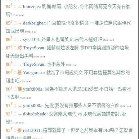
F
84
：→ 
bluezeus
: 劉備:哈囉, 小朋友, 你老闆諸葛亮今天有在家
嗎?
F
85
：→ 
darkbrigher
: 而且拍攝也沒多精良 一堆走位穿幫跟現代
軍武出現
F
86
：→ 
syk1104
: 外星人也講英文,古代人還好吧
F
87
：噓 
TroyeSivan
: 諾蘭就垃圾左膠 靠DEI拿獎跟資源的垃圾 
哪天爆出黑料
F
88
：→ 
TroyeSivan
: 也不意外
F
89
：推 
Yatagarasu
: 就為了市場說英文 不用套這種莫名其妙的
理由吧
F
90
：推 
ymfx000a
: 因為不論黑人還是DEI受眾 不白話一點看不
下去啊
F
91
：→ 
ymfx000a
: 先說 我沒有指那些人是不讀書的白痴
F
92
：→ 
dobedobedo
: 交響樂太現代 vs 用現代美語講史詩, 都
幾?
F
93
：推 
rs813011
: 這部就算了，但是之前奧本有DEI嗎？怎麼會
說靠DEI拿獎