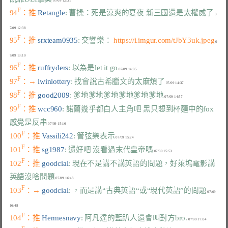
F
94
：推 
Retangle
: 曹操：死是涼爽的夏夜 新三國還是太權威了
 0
F
95
：推 
srxteam0935
: 交響樂： 
https://i.imgur.com/tJbY3uk.jpeg
 0
F
96
：推 
ruffryders
: 以為是let it go
F
97
：→ 
iwinlottery
: 找會說古希臘文的太麻煩了
F
98
：推 
good2009
: 爹地爹地爹地爹地爹地爹地
F
99
：推 
wcc960
: 諾蘭幾乎都白人主角吧 黑只想到杯麵中的fox 
感覺是反串
F
100
：推 
Vassili242
: 管弦樂表示
F
101
：推 
sg1987
: 還好吧 沒看過末代皇帝嗎
F
102
：推 
goodcial
: 現在不是講不講英語的問題，好萊塢電影講
英語沒啥問題
F
103
：→ 
goodcial
: ，而是講“古典英語“或“現代英語”的問題
 07/09 
F
104
：推 
Hermesnavy
: 阿凡達的藍趴人還會叫對方bro.