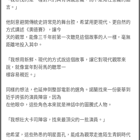
言。」

他刻意避開傳統史詩常見的舞台腔，希望用更現代、更自然的
方式講述《奧德賽》，讓今

天的觀眾，能像三千年前第一次聽見這個故事的人一樣，毫無
距離地投入其中。

「我想用新鮮、現代的方式說這個故事，讓它對現代觀眾來
說，就像當年對荷馬的聽眾一

樣容易親近。」

同樣的想法，也延伸到整部電影的選角。諾蘭找來一份豪華到
近乎誇張的演員陣容，因為

在他眼中，這些角色本來就是神話中的圖騰式人物。

「我想壯大卡司陣容，找來最頂尖的一批演員。」

他希望，這些熟悉的明星面孔，能成為觀眾走進陌生青銅時代