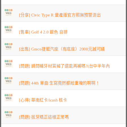
[分享] Civic Type R 量產版官方照無預警流出
[售車] Golf 4 2.0 銀色 自排
[出售] Graco提籃汽座（有底座）2000元誠可議
[問題] 請問補牙材質掉了還能再補嗎?(台中半年內
[問題] 44th 單曲 生寫竟然都給重複的啊啊！
[心得] 華南紅卡/icash 核卡
[問題] 拔牙矯正這樣正常嗎