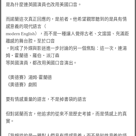
是為什麼連英國演員也改用美國口音。

而諾蘭這次真正回應的，是前者。他希望觀眾聽到的是具有情
感意義的現代語言（

modern English），而不是一種讓人覺得古老、文謅謅、充滿距
離感的舞台腔。至於口音

，則成了外媒與影迷進一步討論的另一個焦點：這一次，連湯
姆・霍蘭德、羅伯・派汀森

等英國演員，都改用美國口音演出。

《奧德賽》湯姆·霍蘭德

《奧德賽》劇照

要有情感重量的語言，不是掉書袋的語言

但對諾蘭而言，他追求的從來不是歷史考據，而是情感上的真
實。

「我想找的是一種對人們具有情感意義，而不是知性意義的語