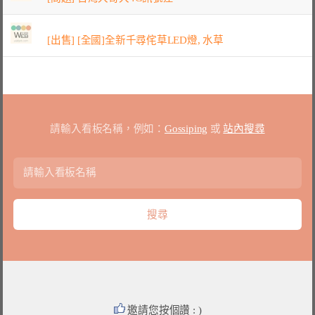
[出售] [全國]全新千尋侘草LED燈, 水草
請輸入看板名稱，例如：
Gossiping
或
站內搜尋
邀請您按個讚 : )