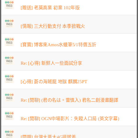
[贈送] 老莫高業 初業 102年版
[情報] 三大行動支付 本季掀戰火
[寶寶] 博客來Amos水蠟筆5/1特價五折
Re: [心得] 新鮮人一些面試分享
[心得] 蒼の海賊龍 地獄 麒麟25PT
Re: [閒聊] (君の名は。雷慎入) 君名二創漫畫翻譯
Re: [閒聊] OGN中場影片：失蹤人口局 (英文字幕)
[問題] 台灣大哥大4G訊號差