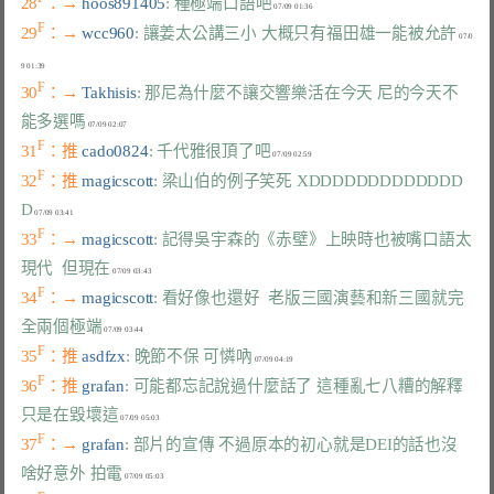
28
：→ 
hoos891405
: 種極端口語吧
F
29
：→ 
wcc960
: 讓姜太公講三小 大概只有福田雄一能被允許
 07/0
F
30
：→ 
Takhisis
: 那尼為什麼不讓交響樂活在今天 尼的今天不
能多選嗎
F
31
：推 
cado0824
: 千代雅很頂了吧
F
32
：推 
magicscott
: 梁山伯的例子笑死 XDDDDDDDDDDDDD
D
F
33
：→ 
magicscott
: 記得吳宇森的《赤壁》上映時也被嘴口語太
現代  但現在
F
34
：→ 
magicscott
: 看好像也還好  老版三國演藝和新三國就完
全兩個極端
F
35
：推 
asdfzx
: 晚節不保 可憐吶
F
36
：推 
grafan
: 可能都忘記說過什麼話了 這種亂七八糟的解釋
只是在毀壞這
F
37
：→ 
grafan
: 部片的宣傳 不過原本的初心就是DEI的話也沒
啥好意外 拍電