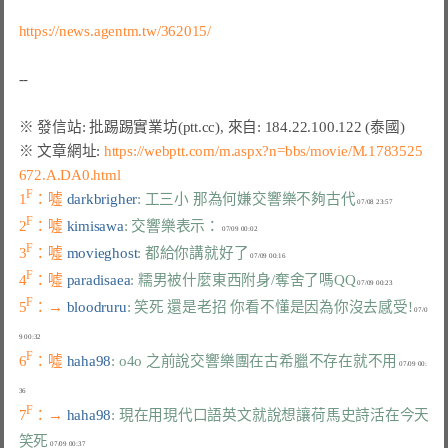
https://news.agentm.tw/362015/
※ 文章網址: 
https://webptt.com/m.aspx?n=bbs/movie/M.1783525
672.A.DA0.html
F
1
：噓 
darkbrigher
: 工三小 那為何嫌交響樂不夠古代
F
2
：噓 
kimisawa
: 交響樂表示：
F
3
：噓 
movieghost
: 都給你講就好了
F
4
：噓 
paradisaea
: 糯男被什麼東西附身/奪舍了嗎QQ
F
5
：→ 
bloodruru
: 笑死 還是老招 你看不懂是因為你沒去感受!
 07/0
F
6
：噓 
haha98
: o4o 之前說交響樂團在古希臘不存在就不用
 07/09 00:
F
7
：→ 
haha98
: 現在用現代口語英文就說想讓荷馬史詩活在今天 
笑死