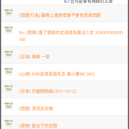
您可能會有興趣的文章
[問題/行為] 貓晚上進房間會不會有憋尿問題
Re: [閒聊] 選了錯誤的女孩成為魔法少女 XDDDDDDDD
DD
[正妹] 瑞典 一張
[心得] EMS高領長版毛衣.墨小樓MC1002
[分享] 丹龍隔熱紙GE55+33+22
[問題] 清洗洗衣機
[尋物] 窗台下的空間