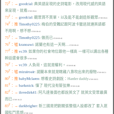
F
72
：→ 
goodcial
: 典英語呈現的史詩電影，改用現代感的英語
來呈現，就看
F
73
：→ 
goodcial
: 觀眾買不買單，以及能不能創造新觀眾
F
74
：推 
Timothy0225
: 梅伯的受難記跟阿波卡獵逃就連英語都
不用啊，想不想
F
75
：→ 
Timothy0225
: 做而已
F
76
：噓 
kranoawi
: 諾蘭也有這一天啊…
F
77
：推 
vc39
: 如果你的社會地位跟他一樣高 一樣可以講出各種
幹話還會很多
F
78
：→ 
vc39
: 人負荷，這就是權利。
F
79
：噓 
mizuiroair
: 諾蘭本來就是瞎雞八靠吹出來的廢物
F
80
：推 
babyMclaren
: 想看史詩劇說：Harder daddy
F
81
：→ 
barlunick
: 懂了 現代沒有管弦樂
F
82
：→ 
ilovedirk41
: 阿凡達後面也都說英文了 就英文受眾最廣
而已
F
83
：→ 
darkbrigher
: 新三國是把劉關張整個人設都改了 套入匪
國批鬥思想