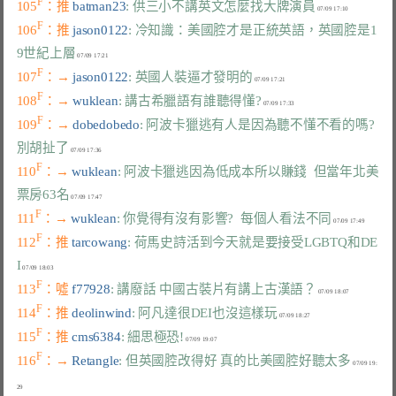
F
105
：推 
batman23
: 供三小不講英文怎麼找大牌演員
F
106
：推 
jason0122
: 冷知識：美國腔才是正統英語，英國腔是1
9世紀上層
F
107
：→ 
jason0122
: 英國人裝逼才發明的
F
108
：→ 
wuklean
: 講古希臘語有誰聽得懂?
F
109
：→ 
dobedobedo
: 阿波卡獵逃有人是因為聽不懂不看的嗎?
別胡扯了
F
110
：→ 
wuklean
: 阿波卡獵逃因為低成本所以賺錢  但當年北美
票房63名
F
111
：→ 
wuklean
: 你覺得有沒有影響?  每個人看法不同
F
112
：推 
tarcowang
: 荷馬史詩活到今天就是要接受LGBTQ和DE
I
F
113
：噓 
f77928
: 講廢話 中國古裝片有講上古漢語？
F
114
：推 
deolinwind
: 阿凡達很DEI也沒這樣玩
F
115
：推 
cms6384
: 細思極恐!
F
116
：→ 
Retangle
: 但英國腔改得好 真的比美國腔好聽太多
 07/09 19: