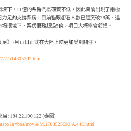
境下，11億的票房門檻確實不低，因此輿論出現了兩極

力足夠支撐票房，目前貓眼想看人數已經突破28萬，達

場環境下，票房很難超過5億，項目大概率會虧損。

足》7月11日正式在大陸上映更加受到關注。

6/7/7/n14805295.htm
m.aspx?n=bbs/movie/M.1783525593.A.44C.html