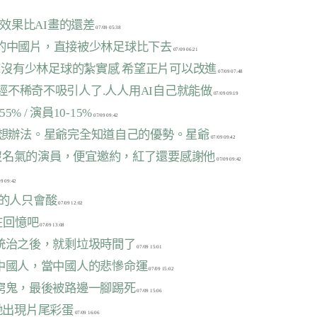
畫效果比AI畫的還差
達的中國片，直接被少林足球比下去
聲沒有少林足球的紮實感 希望正片可以改進
已經不稀奇不吸引人了.人人用AI自己就能做
55% / 演員10-15%
自己想辦法。星爺完全知道自己的優勢。星爺
又沒名氣的演員，便宜邀約，紅了還要感謝他
到的人只會酸
在回憶吧
國統治之後，就剩垃圾時間了
成中國人，當中國人的悲慘命運
端窮鬼，最後被路邊一腳踢死
馳出現片尾彩蛋