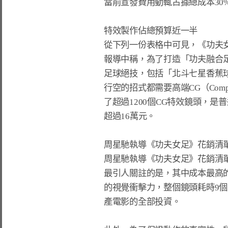
當前宣發費用動輒占據總成本30
特效製作佔總預算近一半

從下列一份表格中可見，《功夫
報導中稱，為了打造「功夫融合足
足球絕技，包括「北斗七星香蕉
行空的招式都需要高端CG（Compu
了超過1200個CG特效鏡頭，是
超過16萬元。

周星馳執導《功夫女足》花銷清單
周星馳執導《功夫女足》花銷清單
最引人關註的是，其中成本最高
的視覺衝擊力，整個鏡頭耗時9個
產電影的全部投資。
