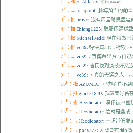
1
：噓 
a1223356
: 陸片
F
2
：→ 
turnpoint
: 前導預告的動
F
3
：推 
bravo
: 沒有周星馳吳孟
F
4
：推 
Shiang1225
: 聽那個踢球
F
5
：推 
MichaelRedd
: 現在特效
F
6
：推 
vc39
: 導演費30% /特效50-
F
7
：→ 
vc39
: / 宣傳費出資方
F
8
：→ 
vc39
: 擅長找到演技好
F
9
：→ 
vc39
: ，真的天選之人。
F
10
：推 
AYUMIX
: 可憐喔 看不
F
11
：推 
gan171819
: 就讓美好留
F
12
：推 
Heedictator
: 港仔被中
F
13
：→ 
Heedictator
: 這就是變
F
14
：→ 
Heedictator
: 一起當低
F
15
：→ 
poca777
: 大概會有周星