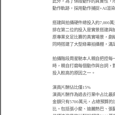
此外，為了保證動作的真實性，所
動作軌跡，採用動作捕捉+AI渲
搭建與拍攝硬件總投入約7,000萬元
排在第二位的投入是實景搭建與拍攝
原專業女足比賽的真實場景，劇組
同時搭建了大型綠幕拍攝棚，滿足
拍攝階段周星馳本人親自把控每一
時，親自打磨每個動作與台詞，
投入較高的原因之一。

演員片酬佔比僅15%

演員片酬作為過去行業中占比最
金額只有5700萬元，占總預算的比
比。包括張小斐、迪麗熱巴、張