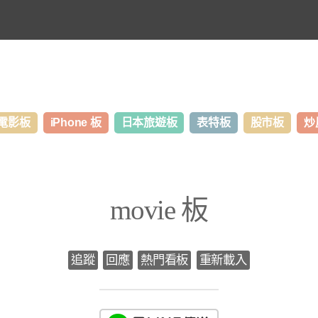
電影板
iPhone 板
日本旅遊板
表特板
股市板
炒
movie 板
追蹤
回應
熱門看板
重新載入