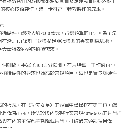
有特效動作的數據都來源於真實女足運動員800次摔打

染的核心技術製作，進一步推高了特效製作的成本。



硬件，總投入約7000萬元，占總預算的18%。為了還

在深圳1:1復刻了對標女足亞冠標準的專業訓練基地，

大量特效鏡頭的拍攝需求。

個細節，手寫了300頁分鏡圖，在片場每日工作約14小

對拍攝硬件的要求也遠高於常規項目，這也是實景與硬件

高的板塊，在《功夫女足》的預算中僅僅排在第三位，總

例僅為15%，遠低於國內影視行業常規40%-60%的片酬占

藝興在內的主演都主動降低片酬，打破過去頭部項目僅一
