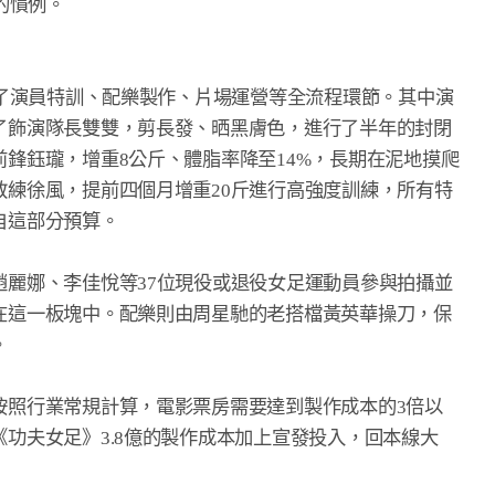
的慣例。

蓋了演員特訓、配樂製作、片場運營等全流程環節。其中演

了飾演隊長雙雙，剪長發、晒黑膚色，進行了半年的封閉

鋒鈺瓏，增重8公斤、體脂率降至14%，長期在泥地摸爬

練徐風，提前四個月增重20斤進行高強度訓練，所有特

這部分預算。

麗娜、李佳悅等37位現役或退役女足運動員參與拍攝並

在這一板塊中。配樂則由周星馳的老搭檔黃英華操刀，保



照行業常規計算，電影票房需要達到製作成本的3倍以

功夫女足》3.8億的製作成本加上宣發投入，回本線大
