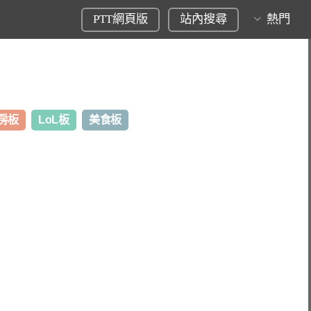
PTT網頁版
站內搜尋
熱門
房板
LoL板
美食板