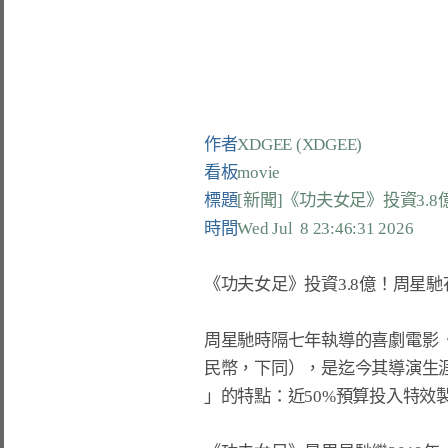
作者
XDGEE (XDGEE)
看板
movie
標題
[新聞]《功夫女足》投資3.
時間
Wed Jul  8 23:46:31 2026
《功夫女足》投資3.8億！周星馳
周星馳時隔七年執導的喜劇電影《
民幣，下同），是迄今其導演生
」的特點：近50%預算投入特效