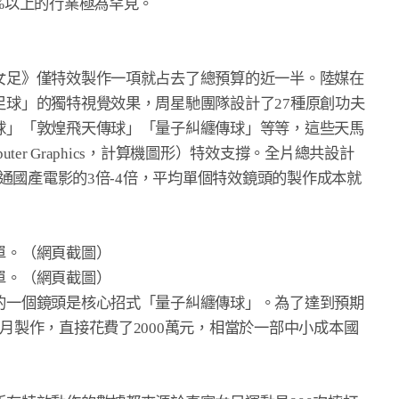
%以上的行業極為罕見。

女足》僅特效製作一項就占去了總預算的近一半。陸媒在

球」的獨特視覺效果，周星馳團隊設計了27種原創功夫

球」「敦煌飛天傳球」「量子糾纏傳球」等等，這些天馬

ter Graphics，計算機圖形）特效支撐。全片總共設計

普通國產電影的3倍-4倍，平均單個特效鏡頭的製作成本就

。（網頁截圖）

。（網頁截圖）

的一個鏡頭是核心招式「量子糾纏傳球」。為了達到預期

月製作，直接花費了2000萬元，相當於一部中小成本國
