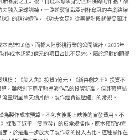
年《新喜劇之王》後，再度以導演身分回歸院線的作品，故

功夫融入足球訓練，一路逆襲征戰亞洲杯奪冠的喜劇路線

足球》的精神續作，《功夫女足》從籌備階段就備受關注

高達3.8億。而據大陸影視行業的公開統計，2025年

，製作成本超過3億元的項目占比不足5%，屬於絕對的頭部

規模：《美人魚》投資3億元，《新喜劇之王》投資不

的預算，雖然創下周星馳導演作品的投資新高，但其預算結

「流量明星拿天價片酬，製作經費被壓縮」的常規。

，僅為製作成本預算，不包含後期上映後的宣發費用。不

》採取了近乎「零宣發」的反常規操作，原本預留的宣

環節，於是進一步放大了製作端的投入占比。這種操作在
