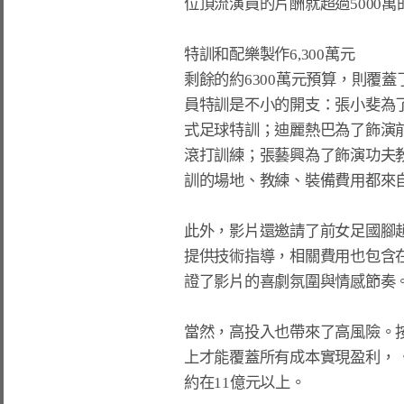
位頂流演員的片酬就超過5000萬
特訓和配樂製作6,300萬元

剩餘的約6300萬元預算，則覆
員特訓是不小的開支：張小斐為
式足球特訓；迪麗熱巴為了飾演前
滾打訓練；張藝興為了飾演功夫教
訓的場地、教練、裝備費用都來自
此外，影片還邀請了前女足國腳趙
提供技術指導，相關費用也包含
證了影片的喜劇氛圍與情感節奏。
當然，高投入也帶來了高風險。按
上才能覆蓋所有成本實現盈利，《
約在11億元以上。
