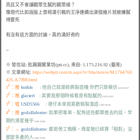
而且又不會讓觀眾生膩的觀眾緣？

像現代比如說版上曾經滿引戰的王淨連續出演個幾片就被嫌膩
得要死

有沒有這方面的討論，真的滿好奇的

※ 文章網址: 
https://webptt.com/m.aspx?n=bbs/movie/M.1764760
426.A.7BB.html
F
1
：推 
kutkin      
: 他自己就是經典製造機 你們只是模仿
F
2
：推 
glacierl    
: 其實我那個時候看是有點膩的
F
3
：噓 
USD5566     
: 港仔本來就喜歡粗製濫造
F
4
：推 
godzillahome
: 如果把客串、配角這些都算進去的話，早
期的港星幾乎
F
5
：→ 
godzillahome
: 都是勞工楷模，周星馳已經算「相對」沒
那麼多產的人