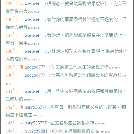
F
135
：→ 
westwet     
: 很開心，就是氣氛對效果感染佳，完全不
會是後來大
F
136
：→ 
westwet     
: 家討論的那麼毀譽參半過氣不過氣的，但
你專心靜靜
F
137
：→ 
westwet     
: 看的話，腦內變嚴格停留在什麼問題上，
就另一回事
F
138
：→ 
westwet     
: 少林足球和功夫在製作表現上 推廣給外國
人的成份高
F
139
：推 
godgod777   
: 功夫應該是他人生的顛峰之作
F
140
：→ 
godgod777   
: 但美人魚應該是他錢賺最多的賀歲片
 12/04 
F
141
：→ 
westwet     
: 用一些中文區老觀眾的習慣和評價來換，
是成功的
F
142
：推 
lerry555777 
: 啊就每一部都很有梗又真的很好笑 小時
候看不懂現在
F
143
：→ 
lerry555777 
: 回去看那些台詞根本神
F
144
：→ 
h1y2c3y2h1  
: 80~90香港編劇真的很強