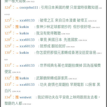
樂一樣大規模
F
124
：→ 
cocojohn111 
: 引用日本美國的梗 只是當時很難知道
 12/0
F
125
：→ 
xxx60133    
: 破壞之王 來自日本漫畫 破壞王
F
126
：推 
kutkin      
: 食神少林足球都是抄的  但抄很好呀
F
127
：→ 
kutkin      
: 我沒有覺得難聽
F
128
：→ 
xxx60133    
: 畢竟 美國日本  先進國家
F
129
：→ 
xxx60133    
: 就想成 翻拍就好
F
130
：→ 
kutkin      
: 你怎麼把那個元素轉成香港沒這麼容易
 12/04 1
F
131
：→ 
xxx60133    
: 世界經典名著也是翻拍爛掉 因為版權費
便宜
F
132
：推 
kutkin      
: 武藤鶴榮轉成薛家燕
F
133
：→ 
xxx60133    
: 功夫 劇情也是翻拍 早期電影 12房客 黑
白片
F
134
：推 
westwet     
: 我記得功夫在平安夜上映時跟朋友去看，
整廳的人都