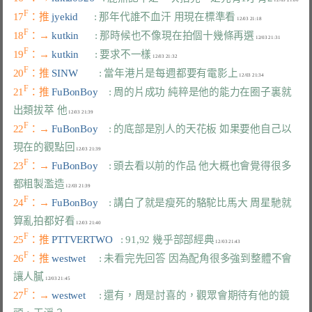
F
17
：推 
jyekid      
: 那年代誰不血汗 用現在標準看
F
18
：→ 
kutkin      
: 那時候也不像現在拍個十幾條再選
F
19
：→ 
kutkin      
: 要求不一樣
F
20
：推 
SINW        
: 當年港片是每週都要有電影上
F
21
：推 
FuBonBoy    
: 周的片成功 純粹是他的能力在圈子裏就
出類拔萃 他
F
22
：→ 
FuBonBoy    
: 的底部是別人的天花板 如果要他自己以
現在的觀點回
F
23
：→ 
FuBonBoy    
: 頭去看以前的作品 他大概也會覺得很多
都粗製濫造
F
24
：→ 
FuBonBoy    
: 講白了就是瘦死的駱駝比馬大 周星馳就
算亂拍都好看
F
25
：推 
PTTVERTWO   
: 91,92 幾乎部部經典
F
26
：推 
westwet     
: 未看完先回答 因為配角很多強到整體不會
讓人膩
F
27
：→ 
westwet     
: 還有，周是討喜的，觀眾會期待有他的鏡