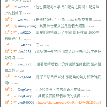
頭，王淨？
F
28
：推 
westwet     
: 他也搭配劇本承接在配角之間啊，配角越
少的戲就不
F
29
：→ 
westwet     
: 是他的強片了，你可以這樣檢視看看
F
30
：推 
sunnyyoung  
: 其實綜合起來就是幾個大類型
F
31
：推 
biss0220    
: 周星馳算拍得少了 劉德華 任達華 2000左
右就破百片
F
32
：→ 
biss0220    
: 了
F
33
：推 
alex0973    
: 梁家輝一年拍五部電影時 他說化妝才是睡
覺時間
F
34
：→ 
alex0973    
: 閉著眼睛睡個20分鐘讓造型師化妝 醒來繼
續演戲
F
35
：推 
alecgood    
: 除了星爺自己以外 靠配角的功力和新鮮度
啊!
F
36
：→ 
DogCavy     
: 1992最強，票房都香港前幾
F
37
：→ 
DogCavy     
: 其實很佩服那個年代的演員
F
38
：推 
ctes940008  
: 
https://share.google/QwRnwkWvSjLI53ml9