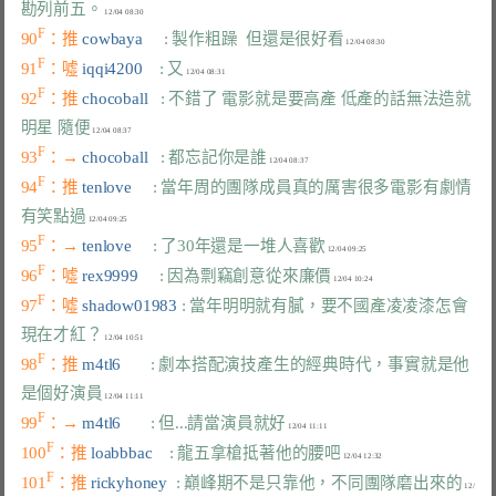
勘列前五。
F
90
：推 
cowbaya     
: 製作粗躁  但還是很好看
F
91
：噓 
iqqi4200    
: 又
F
92
：推 
chocoball   
: 不錯了 電影就是要高產 低產的話無法造就
明星 隨便
F
93
：→ 
chocoball   
: 都忘記你是誰
F
94
：推 
tenlove     
: 當年周的團隊成員真的厲害很多電影有劇情
有笑點過
F
95
：→ 
tenlove     
: 了30年還是一堆人喜歡
F
96
：噓 
rex9999     
: 因為剽竊創意從來廉價
F
97
：噓 
shadow01983 
: 當年明明就有膩，要不國產凌凌漆怎會
現在才紅？
F
98
：推 
m4tl6       
: 劇本搭配演技產生的經典時代，事實就是他
是個好演員
F
99
：→ 
m4tl6       
: 但...請當演員就好
F
100
：推 
loabbbac    
: 龍五拿槍抵著他的腰吧
F
101
：推 
rickyhoney  
: 巔峰期不是只靠他，不同團隊磨出來的
 12/