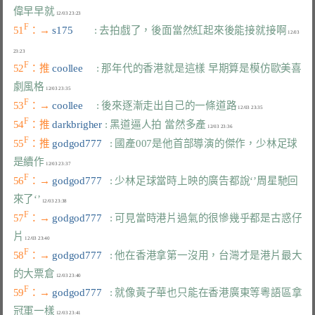
偉早早就
F
51
：→ 
s175        
: 去拍戲了，後面當然紅起來後能接就接啊
 12/03 
F
52
：推 
coollee     
: 那年代的香港就是這樣 早期算是模仿歐美喜
劇風格
F
53
：→ 
coollee     
: 後來逐漸走出自己的一條道路
F
54
：推 
darkbrigher 
: 黑道逼人拍 當然多產
F
55
：推 
godgod777   
: 國產007是他首部導演的傑作，少林足球
是續作
F
56
：→ 
godgod777   
: 少林足球當時上映的廣告都說‘’周星馳回
來了‘’
F
57
：→ 
godgod777   
: 可見當時港片過氣的很慘幾乎都是古惑仔
片
F
58
：→ 
godgod777   
: 他在香港拿第一沒用，台灣才是港片最大
的大票倉
F
59
：→ 
godgod777   
: 就像黃子華也只能在香港廣東等粵語區拿
冠軍一樣