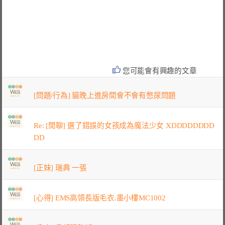
您可能會有興趣的文章
[問題/行為] 貓晚上進房間會不會有憋尿問題
Re: [閒聊] 選了錯誤的女孩成為魔法少女 XDDDDDDDD
DD
[正妹] 瑞典 一張
[心得] EMS高領長版毛衣.墨小樓MC1002