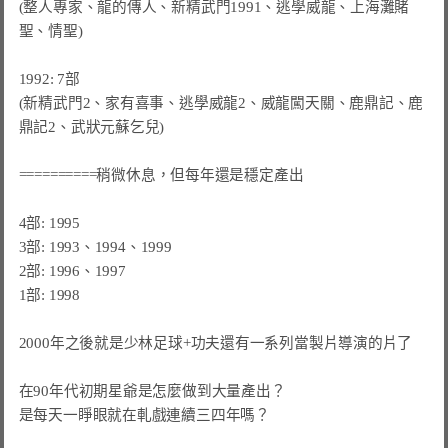
(整人專家、龍的傳人、新精武門1991、逃學威龍、上海灘賭
聖、情聖)

1992: 7部

(新精武門2、家有喜事、逃學威龍2、威龍闖天關、鹿鼎記、鹿
鼎記2、武狀元蘇乞兒)

==========稍微休息，但每年還是穩定產出

4部: 1995

3部: 1993、1994、1999

2部: 1996、1997

1部: 1998

2000年之後就是少林足球+功夫還有一系列當製片導演的片了

在90年代初期星爺是怎麼做到大量產出？

是每天一睜眼就在軋戲連續三四年嗎？
