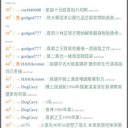
F
39
：→ 
ctes940008  
: 星爺十分認真拍片的啊
F
40
：推 
godgod777   
: 他大概從濟公跟九品芝麻官開始過氣
 12/03 2
F
41
：→ 
godgod777   
: 直到少林足球才開始鹹魚翻身脫胎換骨
 12/
F
42
：→ 
godgod777   
: 喜劇之王就是他最後一部過氣之作
F
43
：→ 
godgod777   
: 第二集也一樣是部賠錢貨
F
44
：推 
HAHAcomet   
: 吳鎮宇去大陸當講評 聽到新生代演員說
自己多操
F
45
：→ 
HAHAcomet   
: 吳鎮宇臉上滿是嘲諷看著對方
F
46
：→ 
DogCavy     
: 樓上說過氣1994年國產凌凌漆在香港票房
還是有到第
F
47
：→ 
DogCavy     
: 3名
F
48
：→ 
DogCavy     
: 食神1996年第2
F
49
：→ 
DogCavy     
: 喜劇之王1999年第1
F
50
：→ 
s175        
: 人家在90年以前憋了很久 本來就很吃味梁朝