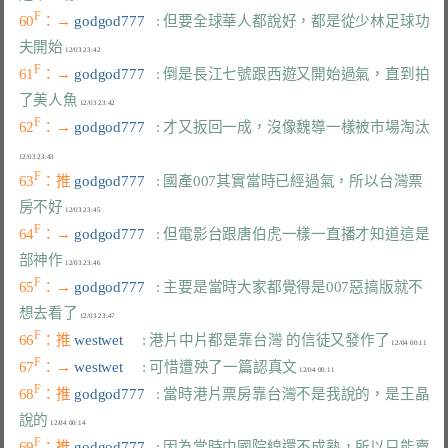
F
60
：→ 
godgod777   
: 但要全球華人都說好，都是從少林足球功
夫開始
F
61
：→ 
godgod777   
: 倒是長江七號跟西遊又開始過氣，直到拍
了美人魚
F
62
：→ 
godgod777   
: 才又扳回一成，沒像魏導一樣被市場淘汰
F
63
：推 
godgod777   
: 國產007其實當時已經過氣，所以台灣票
房不好
F
64
：→ 
godgod777   
: 但電影台跟唐伯虎一樣一直播才知道這是
部神作
F
65
：→ 
godgod777   
: 主要是當時大家都覺得是007惡搞版就不
想去看了
F
66
：推 
westwet     
: 港片中片都是靠台灣 的信徒又發作了
F
67
：→ 
westwet     
: 可惜遭殃了一篇認真文
F
68
：推 
godgod777   
: 當時港片票房靠台灣不是我說的，是王晶
說的
F
69
：推 
godgod777   
: 因為當時中國院線還不成熟，所以只能賣