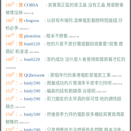
F
145
：推 
CORSA       
: 其實真正猛的是王晶 沒有王晶 周星馳會
被埋沒掉
F
146
：推 
chogosu     
: 以前有市場阿,音樂電影都趕時間搶錢.分
秒必爭
F
147
：噓 
photoless   
: 根本不想看
F
148
：推 
biss0220    
: 他的片是不是抄襲或翻拍很重要?就像 鹿
鼎記 和凌凌
F
149
：→ 
biss0220    
: 漆的成功 沒什麼人會覺得是蹭原著才紅的
F
150
：推 
QQbrownie   
: 那個年代的香港電影是電影工業
F
151
：→ 
birdy590    
: 周最成功的片導演多半是李力持吧
F
152
：→ 
birdy590    
: 編劇的話有劉鎮偉 谷德昭
F
153
：→ 
birdy590    
: 剪刀腳走的太早真的很可惜 他的調性超
級合
F
154
：→ 
birdy590    
: 然後掛李力持的電影很多橋段其實是周星
馳導的
F
155
：→ 
birdy590    
: 只是周應該也沒想爭掛名問題 根本沒差
 12/