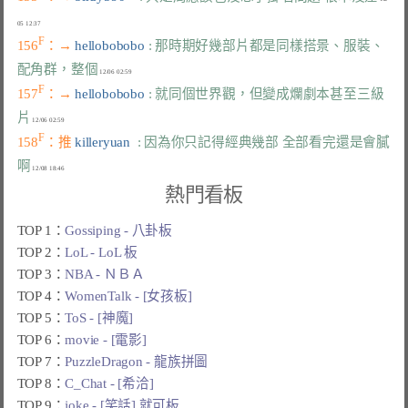
F
156
：→ 
hellobobobo 
: 那時期好幾部片都是同樣搭景、服裝、
配角群，整個
F
157
：→ 
hellobobobo 
: 就同個世界觀，但變成爛劇本甚至三級
片
F
158
：推 
killeryuan  
: 因為你只記得經典幾部 全部看完還是會膩
啊
熱門看板
TOP 1：
Gossiping - 八卦板
TOP 2：
LoL - LoL 板
TOP 3：
NBA - ＮＢＡ
TOP 4：
WomenTalk - [女孩板]
TOP 5：
ToS - [神魔]
TOP 6：
movie - [電影]
TOP 7：
PuzzleDragon - 龍族拼圖
TOP 8：
C_Chat - [希洽]
TOP 9：
joke - [笑話] 就可板