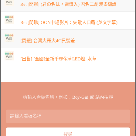
Re: [閒聊] (君の名は。雷慎入) 君名二創漫畫翻譯
Re: [閒聊] OGN中場影片：失蹤人口局 (英文字幕)
[問題] 台灣大哥大4G訊號差
[出售] [全國]全新千尋侘草LED燈, 水草
請輸入看板名稱，例如：
Boy-Girl
或
站內搜尋