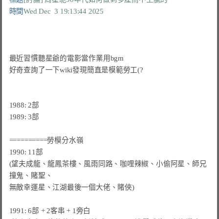
時間
Wed Dec  3 19:13:44 2025
最近習慣聽星爺的電影當作業用bgm

好奇查詢了一下wiki發現簡直是模範勞工(?

1988: 2部

1989: 3部

==========勞模分水嶺

1990: 11部

(望夫成龍、龍鳳茶樓、風雨同路、咖哩辣椒、小偷阿星、師兄
撞鬼、賭聖、

無敵幸運星、江湖最後一個大佬、賭俠)

1991: 6部 + 2客串 + 1旁白
