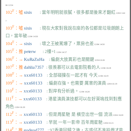
F
102
：噓 
sixis       
: 當年明明就很膩，很多都是後來才翻紅
 12/04 14:4
F
103
：噓 
sixis       
: 現在大家對我說在座的各位都是垃圾朗朗上
口，當年破
F
104
：→ 
sixis       
: 壞之王被罵爆了，票房也差
F
105
：推 
peterw      
: 2樓+1
F
106
：→ 
KuRaZuHa    
: 編劇大放異彩也是關鍵
F
107
：推 
dahlia7357  
: 很羨慕可以去電影院看的人
F
108
：→ 
xxx60133    
: 全部碰撞在一起才有 今天
F
109
：→ 
xxx60133    
: 編劇在強。也需要 厲害的演員
F
110
：→ 
xxx60133    
: 對岸有分析過。
F
111
：→ 
xxx60133    
: 港星演員演技都可以在好萊塢找到對應 
角色
F
112
：→ 
xxx60133    
: 但是周星馳 是 橫空出世一個 流派
F
113
：→ 
xxx60133    
: 早就 一年一影帝 百年周星馳
F
114
：推 
godgod777   
: 97香港回歸之後，古惑仔不准拍周才能