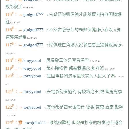
敗部復活
F
115
：→ 
godgod777   
: 古惑仔的劉偉強才能跳槽去拍無間道爆
紅
F
116
：→ 
godgod777   
: 不然古惑仔紅的是鄭伊健陳小春沒人知
道導演是誰
F
117
：→ 
godgod777   
: 就像現在角頭大家都在看王識賢跟高捷
 1
F
118
：推 
tonyycool   
: 周星馳真的是票房保證
F
119
：→ 
tonyycool   
: 我小時候看 都被我媽念 鬼打架
F
120
：→ 
tonyycool   
: 是因為我們這輩懂欣賞的人長大了嗎
 12/04 17:
F
121
：→ 
tonyycool   
: 去電影院看過的 有破壞之王 跟 整鬼專家
F
122
：→ 
tonyycool   
: 其他都是四大電影台 衛視 東森 緯來 龍翔
F
123
：推 
cocojohn111 
: 雖然很難聽 但都是抄來的跟當初台港音