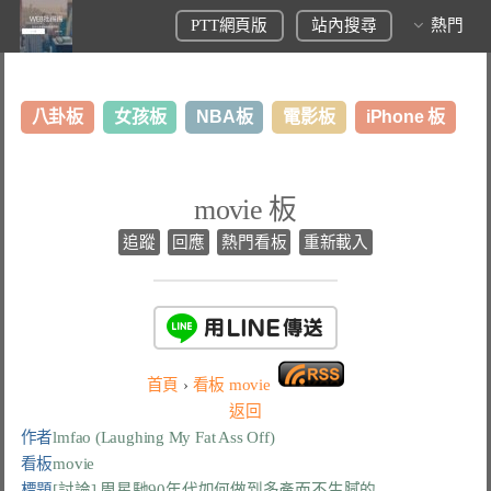
PTT網頁版
站內搜尋
熱門
八卦板
女孩板
NBA板
電影板
iPhone 板
日本旅遊板
表特板
股市板
炒房板
LoL板
movie 板
美食板
追蹤
回應
熱門看板
重新載入
首頁
›
看板
movie
返回
作者
lmfao (Laughing My Fat Ass Off)
看板
movie
標題
[討論] 周星馳90年代如何做到多產而不生膩的