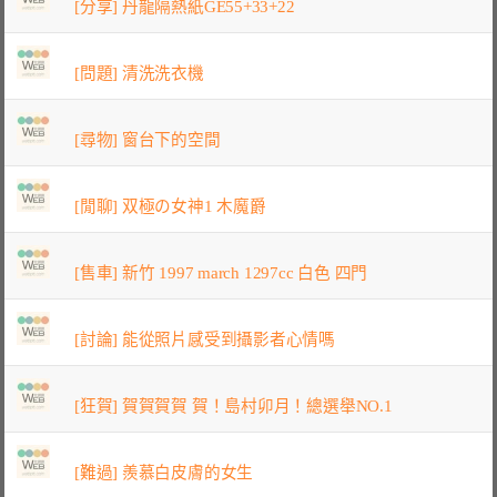
[分享] 丹龍隔熱紙GE55+33+22
[問題] 清洗洗衣機
[尋物] 窗台下的空間
[閒聊] 双極の女神1 木魔爵
[售車] 新竹 1997 march 1297cc 白色 四門
[討論] 能從照片感受到攝影者心情嗎
[狂賀] 賀賀賀賀 賀！島村卯月！總選舉NO.1
[難過] 羨慕白皮膚的女生