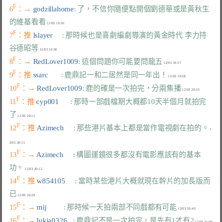
F
6
：→ 
godzillahome
: 了，不信你隨便點開個劉德華或是黃秋生
的維基看看
F
7
：推 
lslayer     
: 那時候也是喜劇編劇導演的黃金時代 李力持
谷德昭等
F
8
：→ 
RedLover1009
: 這個問題你可能要問龍五
F
9
：推 
ssarc       
: 鹿鼎記一和二居然是同一年出！
F
10
：→ 
RedLover1009
: 鹿的確是一次拍完，分兩集播
F
11
：推 
cyp001      
: 那時一部戲檔期大概都10天半個月就拍完
了
F
12
：推 
Azimech     
: 那些港片基本上都是當作電視劇在拍的。
 1
F
13
：→ 
Azimech     
: 構圖運鏡很多都沒有電影應該有的基本
功。
F
14
：推 
w854105     
: 當時某些港片大概就現在幹片的加長版而
已
F
15
：→ 
mij         
: 那時候一天拍兩部不同戲都有可能
F
16
：→ 
lukia0326   
: 鹿鼎記不是一次拍完，是先有1才有2