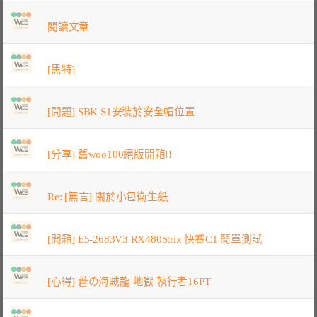
閱讀文章
[黑特]
[問題] SBK S1安裝於安全帽位置
[分享] 舊woo100絕版開箱!!
Re: [無言] 關於小包衛生紙
[開箱] E5-2683V3 RX480Strix 快睿C1 簡單測試
[心得] 蒼の海賊龍 地獄 執行者16PT