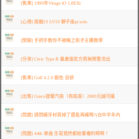
[售車] 1999年Virage iO 1.8EXi
[心得] 挑戰33 LV10 獅子座pt solo
[閒聊] 手把手教你不被桶之新手主購教學
[分享] Civic Type R 量產版官方照無預警流出
[售車] Golf 4 2.0 銀色 自排
[出售] Graco提籃汽座（有底座）2000元誠可議
[問題] 請問補牙材質掉了還能再補嗎?(台中半年內
[問題] 44th 單曲 生寫竟然都給重複的啊啊！