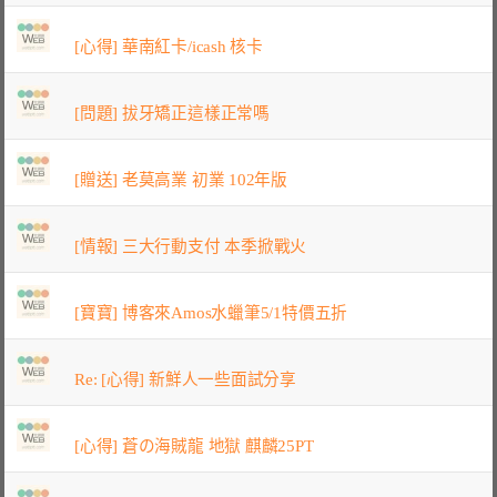
[心得] 華南紅卡/icash 核卡
[問題] 拔牙矯正這樣正常嗎
[贈送] 老莫高業 初業 102年版
[情報] 三大行動支付 本季掀戰火
[寶寶] 博客來Amos水蠟筆5/1特價五折
Re: [心得] 新鮮人一些面試分享
[心得] 蒼の海賊龍 地獄 麒麟25PT