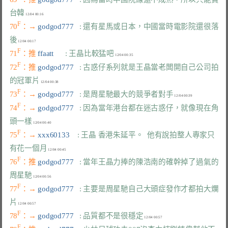
台韓
F
70
：→ 
godgod777   
: 還有星馬或日本，中國當時電影院還很落
後
F
71
：推 
ffaatt      
: 王晶比較猛吧
F
72
：推 
godgod777   
: 古惑仔系列就是王晶當老闆開自己公司拍
的冠軍片
F
73
：→ 
godgod777   
: 是周星馳最大的競爭者對手
F
74
：→ 
godgod777   
: 因為當年港台都在迷古惑仔，就像現在角
頭一樣
F
75
：→ 
xxx60133    
: 王晶 香港朱延平。  他有說拍整人專家只
有花一個月
F
76
：推 
godgod777   
: 當年王晶力捧的陳浩南的確幹掉了過氣的
周星馳
F
77
：→ 
godgod777   
: 主要是周星馳自己大頭症發作才都拍大爛
片
F
78
：→ 
godgod777   
: 品質都不是很穩定
F