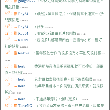
79
：推 
godgod777   
: 少林足球功夫007沒李力持劉鎮偉幫他不
可能好看
F
80
：推 
Roy34       
: 雖然我蠻喜歡港片，但劇情常不連貫+互抄
問題還是
F
81
：→ 
Roy34       
: 很多
F
82
：推 
Roy34       
: 用電視看周電影片段剛好
F
83
：→ 
hTCe9       
: 這很多片都是第四台一直播你才有一種好
紅的錯覺
F
84
：推 
tenlove     
: 當年跟他合作的很多很有才華他又很討喜
 12/0
F
85
：推 
horb        
: 香港那時靠演員編劇攝影就可以撐起一部電
影。其他道
F
86
：→ 
horb        
: 具背景動畫都很陽春。但不影響觀賞
F
87
：→ 
horb        
: 當年那些劇本。你請現在演員來演。就是很
尷尬
F
88
：→ 
horb        
: (不過當年港片。爛片更多）
F
89
：推 
ThreeNG     
: 努力又有才華囉。香港歷史名導，周星馳