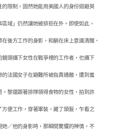
的限制，固然她能用美國人的身份迴避英

區域」仍然讓她被排拒在外。即使如此，

在後方工作的身影，和躺在床上意識清醒、

鏡頭攝下女性在戰爭裡的工作者，也攝下

的法國女子在避難所被指責通敵，遭到羞

。黎還跟著排隊領得食物的女性，拍到許

方便工作，穿著軍裝，藏了頭髮，乍看之

她／他的身影時，那瞬間驚懼的神情，不
