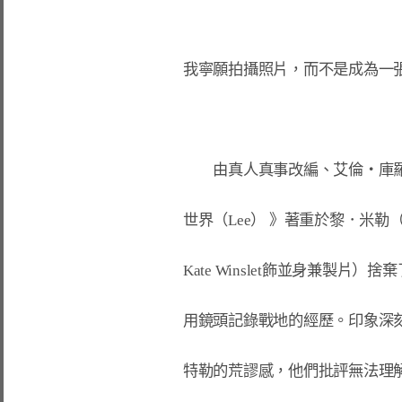
我寧願拍攝照片，而不是成為一張
　　由真人真事改編、艾倫‧庫羅絲（
世界（Lee） 》著重於黎．米勒（Lee 
Kate Winslet飾並身兼製
用鏡頭記錄戰地的經歷。印象深刻
特勒的荒謬感，他們批評無法理解