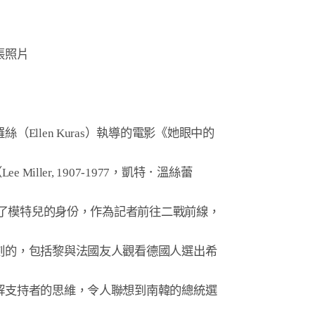
照片

Ellen Kuras）執導的電影《她眼中的

Miller, 1907-1977，凱特．溫絲蕾

片）捨棄了模特兒的身份，作為記者前往二戰前線，

的，包括黎與法國友人觀看德國人選出希

支持者的思維，令人聯想到南韓的總統選
