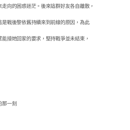
走向的困惑迷茫。後來這群好友各自離散，

是戰後黎依舊持續來到前線的原因，為此

能接她回家的要求，堅持戰爭並未結束，

那一刻
