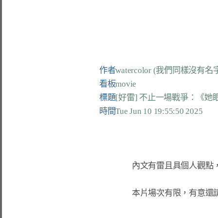
作者
watercolor (我們同樣沒有名
看板
movie
標題
[好雷] 不止一場戰爭：《她
時間
Tue Jun 10 19:55:50 2025
　　　　內文有雷且具個人觀點，
　　　　本片場次有限，有意還請