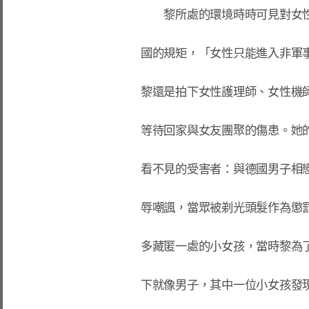
　　黎所處的環境時時可見對女性
國的規矩，「女性只能進入非軍事
黎還是拍下女性護理師、女性機師
等待回家與女友團聚的傷患。她的
看不見的受害者：與德國男子相戀
辱嘲諷，當眾被剃光頭髮作為懲罰
多藏匿一處的小女孩，當時黎為了
下就像男子，其中一位小女孩發現