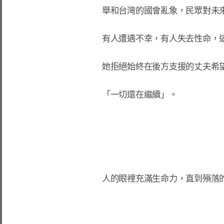
舉和台灣的國會亂象，民眾對未來
有人遭遇不幸，有人失去性命，這
她拒絕始終在後方支援的丈夫希望
「一切還在繼續」。

人的眼裡充滿生命力，直到殞落的