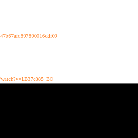
e/6847b67afd897800016ddf09
om/watch?v=LB37c885_BQ