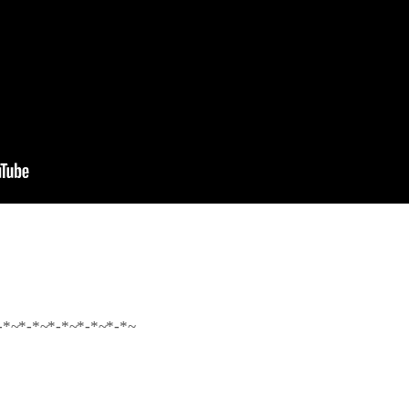
*~*-*~*-*~*-*~*-*~
