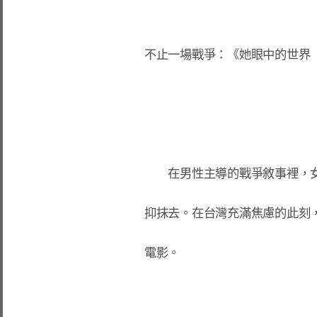
不止一場戰爭：《她眼中的世界（L
　　在男性主導的戰爭敘事裡，女
抑抹去。在台灣充滿焦慮的此刻，《
電影。
