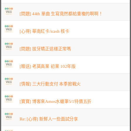
[問題] 44th 單曲 生寫竟然都給重複的啊啊！
[心得] 華南紅卡/icash 核卡
[問題] 拔牙矯正這樣正常嗎
[贈送] 老莫高業 初業 102年版
[情報] 三大行動支付 本季掀戰火
[寶寶] 博客來Amos水蠟筆5/1特價五折
Re: [心得] 新鮮人一些面試分享