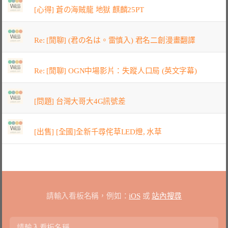
[心得] 蒼の海賊龍 地獄 麒麟25PT
Re: [閒聊] (君の名は。雷慎入) 君名二創漫畫翻譯
Re: [閒聊] OGN中場影片：失蹤人口局 (英文字幕)
[問題] 台灣大哥大4G訊號差
[出售] [全國]全新千尋侘草LED燈, 水草
請輸入看板名稱，例如：
iOS
或
站內搜尋