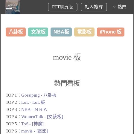
PTT網頁版
站內搜尋
熱門
八卦板
女孩板
NBA板
電影板
iPhone 板
日本旅遊板
表特板
股市板
炒房板
LoL板
movie 板
美食板
熱門看板
TOP 1：
Gossiping - 八卦板
TOP 2：
LoL - LoL 板
TOP 3：
NBA - ＮＢＡ
TOP 4：
WomenTalk - [女孩板]
TOP 5：
ToS - [神魔]
TOP 6：
movie - [電影]