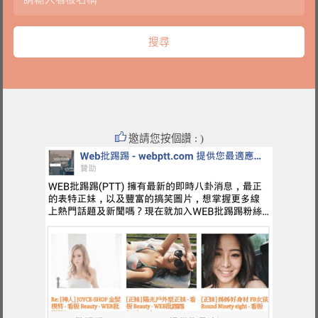
邀請您按個讚 : )