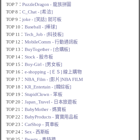
TOP 7：
PuzzleDragon - 龍族拼圖
TOP 8：
C_Chat - [希洽]
TOP 9：
joke - [笑話] 就可板
TOP 10：
Baseball - [棒球]
TOP 11：
Tech_Job - [科技板]
TOP 12：
MobileComm - 行動通訊板
TOP 13：
BuyTogether - [合購板]
TOP 14：
Stock - 股市板
TOP 15：
Boy-Girl - [男女板]
TOP 16：
e-shopping - [ＥＳ] 線上購物
TOP 17：
NBA_Film - [影片]NBA FILM
TOP 18：
KR_Entertain - [韓綜板]
TOP 19：
StupidClown - 笨板
TOP 20：
Japan_Travel - 日本旅遊板
TOP 21：
BabyMother - 媽寶板
TOP 22：
BabyProducts - 寶寶用品板
TOP 23：
CarShop - 買車板
TOP 24：
Sex - 西斯板
TOP 25：
Beauty - 表特牆