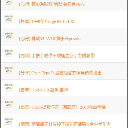
[心得] 蒼の海賊龍 地獄 執行者16PT
[售車] 1999年Virage iO 1.8EXi
[心得] 挑戰33 LV10 獅子座pt solo
[閒聊] 手把手教你不被桶之新手主購教學
[分享] Civic Type R 量產版官方照無預警流出
[售車] Golf 4 2.0 銀色 自排
[出售] Graco提籃汽座（有底座）2000元誠可議
[問題] 請問補牙材質掉了還能再補嗎?(台中半年內