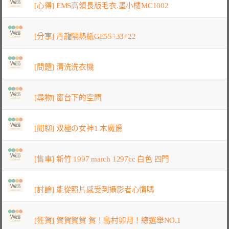
[心得] EMS高領長版毛衣.墨小樓MC1002
[分享] 丹龍隔熱紙GE55+33+22
[問題] 清洗洗衣機
[尋物] 窗台下的空間
[閒聊] 双極の女神1 木魔爵
[售車] 新竹 1997 march 1297cc 白色 四門
[討論] 能從照片感受到攝影者心情嗎
[狂賀] 賀賀賀賀 賀！島村卯月！總選舉NO.1