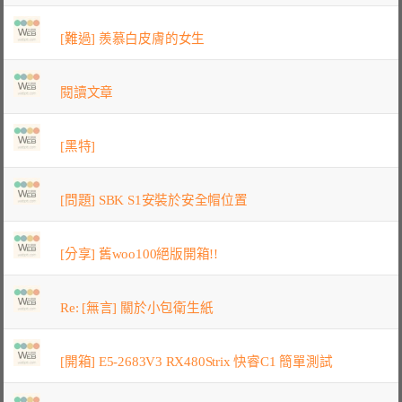
[難過] 羨慕白皮膚的女生
閱讀文章
[黑特]
[問題] SBK S1安裝於安全帽位置
[分享] 舊woo100絕版開箱!!
Re: [無言] 關於小包衛生紙
[開箱] E5-2683V3 RX480Strix 快睿C1 簡單測試