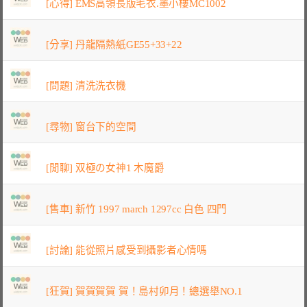
[心得] EMS高領長版毛衣.墨小樓MC1002
[分享] 丹龍隔熱紙GE55+33+22
[問題] 清洗洗衣機
[尋物] 窗台下的空間
[閒聊] 双極の女神1 木魔爵
[售車] 新竹 1997 march 1297cc 白色 四門
[討論] 能從照片感受到攝影者心情嗎
[狂賀] 賀賀賀賀 賀！島村卯月！總選舉NO.1