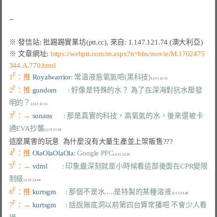
※ 文章網址: 
https://webptt.com/m.aspx?n=bbs/movie/M.1702475
344.A.770.html
F
1
：推 
Royalwarrior
: 常溫液態氧氣吧(黑科技)
F
2
：推 
gundom      
: 好像是特殊的水？ 為了在深海對抗水壓發
明的？
F
3
：→ 
sonans      
: 那是真實的科技，高氧氣的水，後來還被卡
通EVA抄襲
F
4
：推 
OlaOlaOlaOla
: Google PFC
F
5
：→ 
vdml        
: 印象最深刻就是小時候看這部後面在CPR變限
制級
F
6
：推 
kurtsgm     
: 那個不是水.....是特製的某種溶液
F
7
：→ 
kurtsgm     
: 話說無底洞以前第四台算常播吧 不會少人看