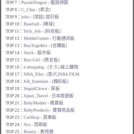
TOP 7：
PuzzleDragon - 龍族拼圖
TOP 8：
C_Chat - [希洽]
TOP 9：
joke - [笑話] 就可板
TOP 10：
Baseball - [棒球]
TOP 11：
Tech_Job - [科技板]
TOP 12：
MobileComm - 行動通訊板
TOP 13：
BuyTogether - [合購板]
TOP 14：
Stock - 股市板
TOP 15：
Boy-Girl - [男女板]
TOP 16：
e-shopping - [ＥＳ] 線上購物
TOP 17：
NBA_Film - [影片]NBA FILM
TOP 18：
KR_Entertain - [韓綜板]
TOP 19：
StupidClown - 笨板
TOP 20：
Japan_Travel - 日本旅遊板
TOP 21：
BabyMother - 媽寶板
TOP 22：
BabyProducts - 寶寶用品板
TOP 23：
CarShop - 買車板
TOP 24：
Sex - 西斯板
TOP 25：
Beauty - 表特牆