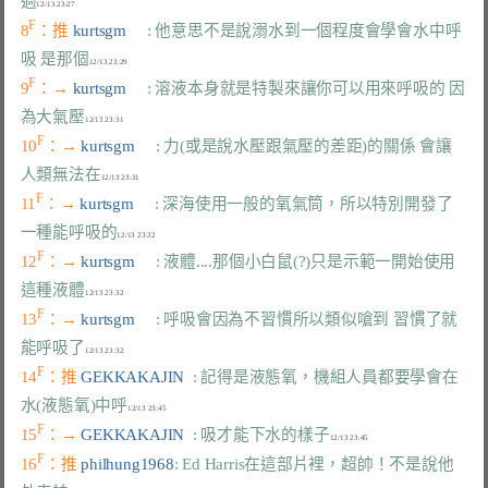
過
F
8
：推 
kurtsgm     
: 他意思不是說溺水到一個程度會學會水中呼
吸 是那個
F
9
：→ 
kurtsgm     
: 溶液本身就是特製來讓你可以用來呼吸的 因
為大氣壓
F
10
：→ 
kurtsgm     
: 力(或是說水壓跟氣壓的差距)的關係 會讓
人類無法在
F
11
：→ 
kurtsgm     
: 深海使用一般的氧氣筒，所以特別開發了
一種能呼吸的
F
12
：→ 
kurtsgm     
: 液體....那個小白鼠(?)只是示範一開始使用
這種液體
F
13
：→ 
kurtsgm     
: 呼吸會因為不習慣所以類似嗆到 習慣了就
能呼吸了
F
14
：推 
GEKKAKAJIN  
: 記得是液態氧，機組人員都要學會在
水(液態氧)中呼
F
15
：→ 
GEKKAKAJIN  
: 吸才能下水的樣子
F
16
：推 
philhung1968
: Ed Harris在這部片裡，超帥！不是說他