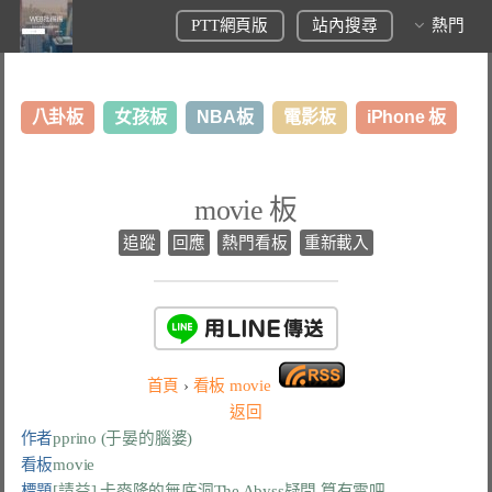
PTT網頁版
站內搜尋
熱門
八卦板
女孩板
NBA板
電影板
iPhone 板
日本旅遊板
表特板
股市板
炒房板
LoL板
movie 板
美食板
追蹤
回應
熱門看板
重新載入
首頁
›
看板
movie
返回
作者
pprino (于晏的腦婆)
看板
movie
標題
[請益] 卡麥隆的無底洞The Abyss疑問,算有雷吧