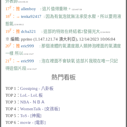
外表帥
F
17
：推 
allenboy    
: 這片值得重映。
F
18
：→ 
tenka92417  
: 因為有氣泡就無法承受水壓，所以要用液
態氧
F
19
：推 
dcba321     
: 這部的特效在終結者2發揚光大
F
20
：推 
eric999     
: 那個液體的氧濃度跟人類肺泡裡面的氧濃度
一樣 所以
F
21
：→ 
eric999     
: 泡在裡面不會缺氧 這部片我現在唯一只記
得這個片段
熱門看板
TOP 1：
Gossiping - 八卦板
TOP 2：
LoL - LoL 板
TOP 3：
NBA - ＮＢＡ
TOP 4：
WomenTalk - [女孩板]
TOP 5：
ToS - [神魔]
TOP 6：
movie - [電影]