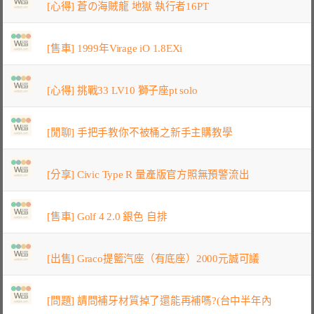
[心得] 蒼の海賊龍 地獄 執行者16PT
[售車] 1999年Virage iO 1.8EXi
[心得] 挑戰33 LV10 獅子座pt solo
[閒聊] 手把手教你不被桶之新手主購教學
[分享] Civic Type R 量產版官方照無預警流出
[售車] Golf 4 2.0 銀色 自排
[出售] Graco提籃汽座（有底座）2000元誠可議
[問題] 請問補牙材質掉了還能再補嗎?(台中半年內