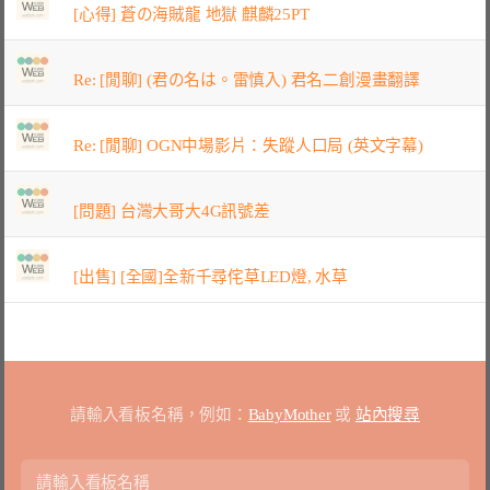
[心得] 蒼の海賊龍 地獄 麒麟25PT
Re: [閒聊] (君の名は。雷慎入) 君名二創漫畫翻譯
Re: [閒聊] OGN中場影片：失蹤人口局 (英文字幕)
[問題] 台灣大哥大4G訊號差
[出售] [全國]全新千尋侘草LED燈, 水草
請輸入看板名稱，例如：
BabyMother
或
站內搜尋