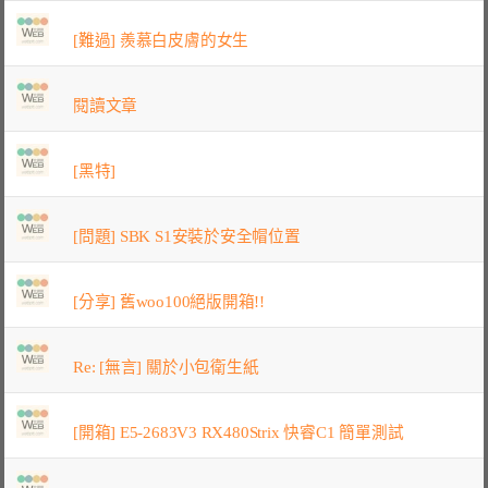
[難過] 羨慕白皮膚的女生
閱讀文章
[黑特]
[問題] SBK S1安裝於安全帽位置
[分享] 舊woo100絕版開箱!!
Re: [無言] 關於小包衛生紙
[開箱] E5-2683V3 RX480Strix 快睿C1 簡單測試