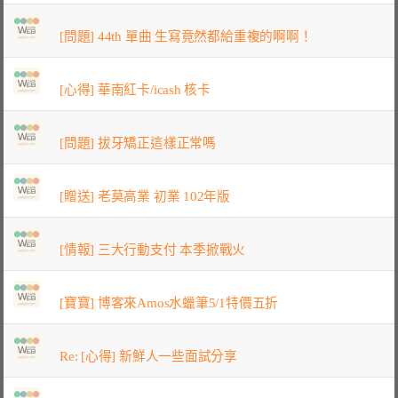
[問題] 44th 單曲 生寫竟然都給重複的啊啊！
[心得] 華南紅卡/icash 核卡
[問題] 拔牙矯正這樣正常嗎
[贈送] 老莫高業 初業 102年版
[情報] 三大行動支付 本季掀戰火
[寶寶] 博客來Amos水蠟筆5/1特價五折
Re: [心得] 新鮮人一些面試分享