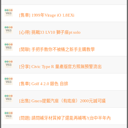
[售車] 1999年Virage iO 1.8EXi
[心得] 挑戰33 LV10 獅子座pt solo
[閒聊] 手把手教你不被桶之新手主購教學
[分享] Civic Type R 量產版官方照無預警流出
[售車] Golf 4 2.0 銀色 自排
[出售] Graco提籃汽座（有底座）2000元誠可議
[問題] 請問補牙材質掉了還能再補嗎?(台中半年內