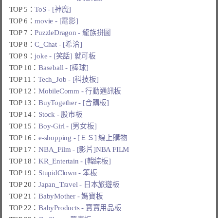
TOP 5：
ToS - [神魔]
TOP 6：
movie - [電影]
TOP 7：
PuzzleDragon - 龍族拼圖
TOP 8：
C_Chat - [希洽]
TOP 9：
joke - [笑話] 就可板
TOP 10：
Baseball - [棒球]
TOP 11：
Tech_Job - [科技板]
TOP 12：
MobileComm - 行動通訊板
TOP 13：
BuyTogether - [合購板]
TOP 14：
Stock - 股市板
TOP 15：
Boy-Girl - [男女板]
TOP 16：
e-shopping - [ＥＳ] 線上購物
TOP 17：
NBA_Film - [影片]NBA FILM
TOP 18：
KR_Entertain - [韓綜板]
TOP 19：
StupidClown - 笨板
TOP 20：
Japan_Travel - 日本旅遊板
TOP 21：
BabyMother - 媽寶板
TOP 22：
BabyProducts - 寶寶用品板