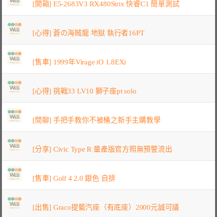
[開箱] E5-2683V3 RX480Strix 快睿C1 簡單測試
[心得] 蒼の海賊龍 地獄 執行者16PT
[售車] 1999年Virage iO 1.8EXi
[心得] 挑戰33 LV10 獅子座pt solo
[閒聊] 手把手教你不被桶之新手主購教學
[分享] Civic Type R 量產版官方照無預警流出
[售車] Golf 4 2.0 銀色 自排
[出售] Graco提籃汽座（有底座）2000元誠可議