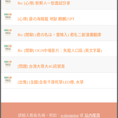
Re: [心得] 新鮮人一些面試分享
[心得] 蒼の海賊龍 地獄 麒麟25PT
Re: [閒聊] (君の名は。雷慎入) 君名二創漫畫翻譯
Re: [閒聊] OGN中場影片：失蹤人口局 (英文字幕)
[問題] 台灣大哥大4G訊號差
[出售] [全國]全新千尋侘草LED燈, 水草
請輸入看板名稱，例如：
e-shopping
或
站內搜尋