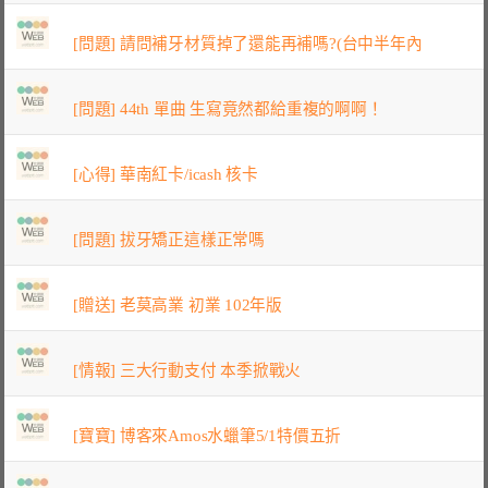
[問題] 請問補牙材質掉了還能再補嗎?(台中半年內
[問題] 44th 單曲 生寫竟然都給重複的啊啊！
[心得] 華南紅卡/icash 核卡
[問題] 拔牙矯正這樣正常嗎
[贈送] 老莫高業 初業 102年版
[情報] 三大行動支付 本季掀戰火
[寶寶] 博客來Amos水蠟筆5/1特價五折