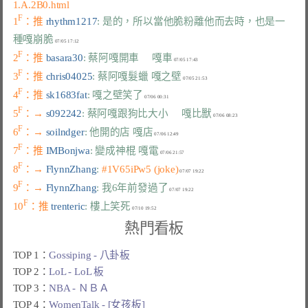
1.A.2B0.html
F
1
：推 
rhythm1217
: 是的，所以當他脆粉離他而去時，也是一
種嘎崩脆
F
2
：推 
basara30
: 蔡阿嘎開車     嘎車
F
3
：推 
chris04025
: 蔡阿嘎髮蠟 嘎之壁
F
4
：推 
sk1683fat
: 嘎之壁笑了
F
5
：→ 
s092242
: 蔡阿嘎跟狗比大小     嘎比獸
F
6
：→ 
soilndger
: 他開的店 嘎店
F
7
：推 
IMBonjwa
: 變成神棍 嘎電
F
8
：→ 
FlynnZhang
: 
#1V65iPw5 (joke)
F
9
：→ 
FlynnZhang
: 我6年前發過了
F
10
：推 
trenteric
: 樓上笑死
熱門看板
TOP 1：
Gossiping - 八卦板
TOP 2：
LoL - LoL 板
TOP 3：
NBA - ＮＢＡ
TOP 4：
WomenTalk - [女孩板]