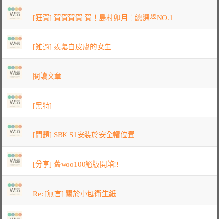
[狂賀] 賀賀賀賀 賀！島村卯月！總選舉NO.1
[難過] 羨慕白皮膚的女生
閱讀文章
[黑特]
[問題] SBK S1安裝於安全帽位置
[分享] 舊woo100絕版開箱!!
Re: [無言] 關於小包衛生紙