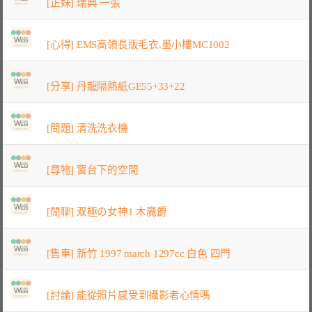
[正妹] 瑞典 一張
[心得] EMS高領長版毛衣.墨小樓MC1002
[分享] 丹龍隔熱紙GE55+33+22
[問題] 清洗洗衣機
[尋物] 窗台下的空間
[閒聊] 双極の女神1 木魔爵
[售車] 新竹 1997 march 1297cc 白色 四門
[討論] 能從照片感受到攝影者心情嗎