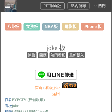
PTT網頁版
站內搜尋
熱門
八卦板
女孩板
NBA板
電影板
iPhone 板
日本旅遊板
表特板
股市板
炒房板
LoL板
joke 板
美食板
追蹤
回應
熱門看板
重新載入
首頁
›
看板
joke
返回
作者
EYECTV (神偷眼球)
看板
joke
標題
[猜謎] 蔡阿嘎的Line群