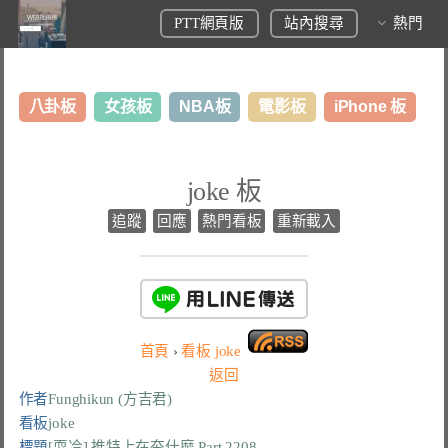
PTT網頁版
站內搜尋
熱門
八卦板
女孩板
NBA板
電影板
iPhone 板
日本旅遊板
表特板
股市板
炒房板
LoL板
joke 板
美食板
追蹤
回應
熱門看板
重新載入
首頁
›
看板
joke
返回
作者
Funghikun (方吉君)
看板
joke
標題
[耍冷] 推特上在夯什麼 Part.2208