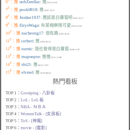
F
6
：推 
uohZemllac
: 推
F
7
：推 
pook0818
: 推
F
8
：推 
Justine1937
: 應該是白蘿蔔吧
F
9
：推 
EiryoWaga
: 布萊梅樂隊可愛
F
10
：推 
nacheong17
: 很有趣
F
11
：推 
cerberi
: 推
F
12
：推 
narnic
: 我也覺得是白蘿蔔
F
13
：推 
mapoepoe
: 推推
F
14
：推 
shi21
: 推
F
15
：推 
elvrael
: 推
熱門看板
TOP 1：
Gossiping - 八卦板
TOP 2：
LoL - LoL 板
TOP 3：
NBA - ＮＢＡ
TOP 4：
WomenTalk - [女孩板]
TOP 5：
ToS - [神魔]
TOP 6：
movie - [電影]