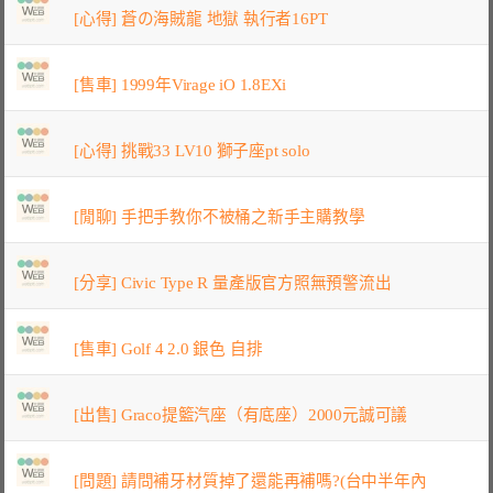
[心得] 蒼の海賊龍 地獄 執行者16PT
[售車] 1999年Virage iO 1.8EXi
[心得] 挑戰33 LV10 獅子座pt solo
[閒聊] 手把手教你不被桶之新手主購教學
[分享] Civic Type R 量產版官方照無預警流出
[售車] Golf 4 2.0 銀色 自排
[出售] Graco提籃汽座（有底座）2000元誠可議
[問題] 請問補牙材質掉了還能再補嗎?(台中半年內