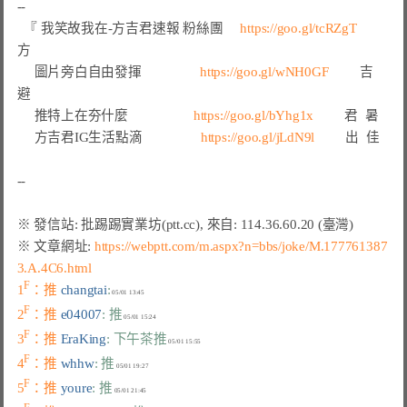
--

  『 
我笑故我在-方吉君速報 粉絲團
https://goo.gl/tcRZgT
方
圖片旁白自由發揮
https://goo.gl/wNH0GF
吉
避
推特上在夯什麼
https://goo.gl/bYhg1x
君
暑
方吉君IG生活點滴
https://goo.gl/jLdN9l
         出  佳

※ 文章網址: 
https://webptt.com/m.aspx?n=bbs/joke/M.177761387
3.A.4C6.html
F
1
：推 
changtai
:
F
2
：推 
e04007
: 推
F
3
：推 
EraKing
: 下午茶推
F
4
：推 
whhw
: 推
F
5
：推 
youre
: 推