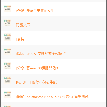
[難過] 羨慕白皮膚的女生
閱讀文章
[黑特]
[問題] SBK S1安裝於安全帽位置
[分享] 舊woo100絕版開箱!!
Re: [無言] 關於小包衛生紙
[開箱] E5-2683V3 RX480Strix 快睿C1 簡單測試