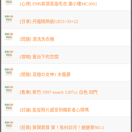
[心得] EMS高領長版毛衣.墨小樓MC1002
[分享] 丹龍隔熱紙GE55+33+22
[問題] 清洗洗衣機
[尋物] 窗台下的空間
[閒聊] 双極の女神1 木魔爵
[售車] 新竹 1997 march 1297cc 白色 四門
[討論] 能從照片感受到攝影者心情嗎
[狂賀] 賀賀賀賀 賀！島村卯月！總選舉NO.1