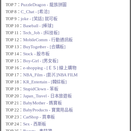
TOP 7：
PuzzleDragon - 龍族拼圖
TOP 8：
C_Chat - [希洽]
TOP 9：
joke - [笑話] 就可板
TOP 10：
Baseball - [棒球]
TOP 11：
Tech_Job - [科技板]
TOP 12：
MobileComm - 行動通訊板
TOP 13：
BuyTogether - [合購板]
TOP 14：
Stock - 股市板
TOP 15：
Boy-Girl - [男女板]
TOP 16：
e-shopping - [ＥＳ] 線上購物
TOP 17：
NBA_Film - [影片]NBA FILM
TOP 18：
KR_Entertain - [韓綜板]
TOP 19：
StupidClown - 笨板
TOP 20：
Japan_Travel - 日本旅遊板
TOP 21：
BabyMother - 媽寶板
TOP 22：
BabyProducts - 寶寶用品板
TOP 23：
CarShop - 買車板
TOP 24：
Sex - 西斯板
TOP 25：
Beauty - 表特牆