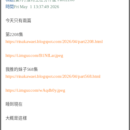
時間
Fri May  1 13:37:49 2026
今天只有兩篇

https://rinakawaei.blogspot.com/2026/04/part2208.html
https://i.imgur.com/B1NfLar.jpeg
https://rinakawaei.blogspot.com/2026/04/part568.html
https://i.imgur.com/wAqdh0y.jpeg
睡到現在

大概是這樣
