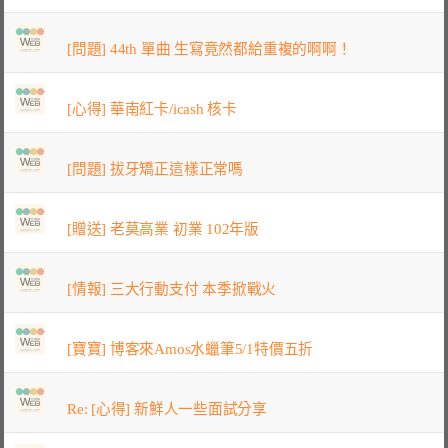
[問題] 44th 單曲 生寫竟然都給重複的啊啊！
[心得] 華南紅卡/icash 核卡
[問題] 拔牙矯正這樣正常嗎
[贈送] 老莫高業 初業 102年版
[情報] 三大行動支付 本季掀戰火
[寶寶] 博客來Amos水蠟筆5/1特價五折
Re: [心得] 新鮮人一些面試分享