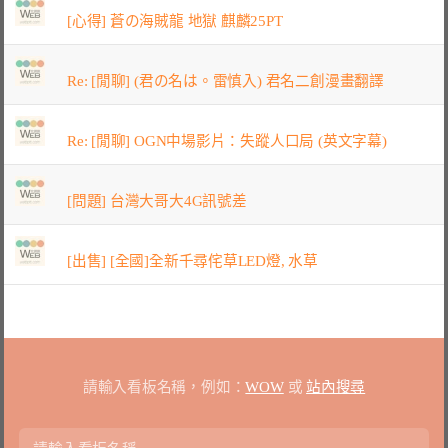
[心得] 蒼の海賊龍 地獄 麒麟25PT
Re: [閒聊] (君の名は。雷慎入) 君名二創漫畫翻譯
Re: [閒聊] OGN中場影片：失蹤人口局 (英文字幕)
[問題] 台灣大哥大4G訊號差
[出售] [全國]全新千尋侘草LED燈, 水草
請輸入看板名稱，例如：
WOW
或
站內搜尋