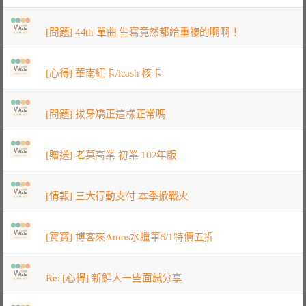
[問題] 44th 單曲 生寫竟然都給重複的啊啊！
[心得] 華南紅卡/icash 核卡
[問題] 拔牙矯正這樣正常嗎
[贈送] 老莫高業 初業 102年版
[情報] 三大行動支付 本季掀戰火
[寶寶] 博客來Amos水蠟筆5/1特價五折
Re: [心得] 新鮮人一些面試分享