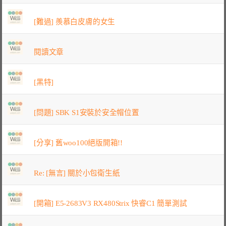
[難過] 羨慕白皮膚的女生
閱讀文章
[黑特]
[問題] SBK S1安裝於安全帽位置
[分享] 舊woo100絕版開箱!!
Re: [無言] 關於小包衛生紙
[開箱] E5-2683V3 RX480Strix 快睿C1 簡單測試