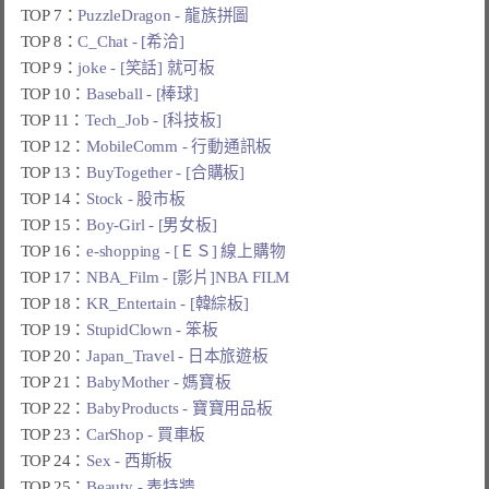
TOP 7：
PuzzleDragon - 龍族拼圖
TOP 8：
C_Chat - [希洽]
TOP 9：
joke - [笑話] 就可板
TOP 10：
Baseball - [棒球]
TOP 11：
Tech_Job - [科技板]
TOP 12：
MobileComm - 行動通訊板
TOP 13：
BuyTogether - [合購板]
TOP 14：
Stock - 股市板
TOP 15：
Boy-Girl - [男女板]
TOP 16：
e-shopping - [ＥＳ] 線上購物
TOP 17：
NBA_Film - [影片]NBA FILM
TOP 18：
KR_Entertain - [韓綜板]
TOP 19：
StupidClown - 笨板
TOP 20：
Japan_Travel - 日本旅遊板
TOP 21：
BabyMother - 媽寶板
TOP 22：
BabyProducts - 寶寶用品板
TOP 23：
CarShop - 買車板
TOP 24：
Sex - 西斯板
TOP 25：
Beauty - 表特牆