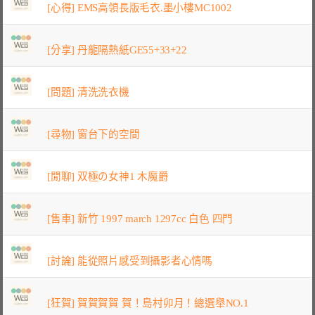
[心得] EMS高領長版毛衣.墨小樓MC1002
[分享] 丹龍隔熱紙GE55+33+22
[問題] 清洗洗衣機
[尋物] 窗台下的空間
[閒聊] 双極の女神1 木魔爵
[售車] 新竹 1997 march 1297cc 白色 四門
[討論] 能從照片感受到攝影者心情嗎
[狂賀] 賀賀賀賀 賀！島村卯月！總選舉NO.1