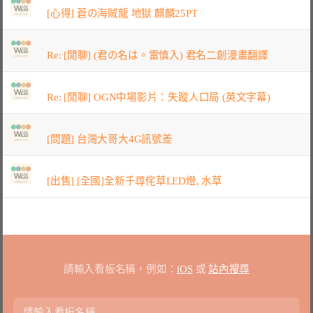
[心得] 蒼の海賊龍 地獄 麒麟25PT
Re: [閒聊] (君の名は。雷慎入) 君名二創漫畫翻譯
Re: [閒聊] OGN中場影片：失蹤人口局 (英文字幕)
[問題] 台灣大哥大4G訊號差
[出售] [全國]全新千尋侘草LED燈, 水草
請輸入看板名稱，例如：
iOS
或
站內搜尋