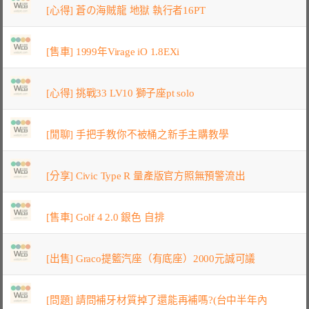
[心得] 蒼の海賊龍 地獄 執行者16PT
[售車] 1999年Virage iO 1.8EXi
[心得] 挑戰33 LV10 獅子座pt solo
[閒聊] 手把手教你不被桶之新手主購教學
[分享] Civic Type R 量產版官方照無預警流出
[售車] Golf 4 2.0 銀色 自排
[出售] Graco提籃汽座（有底座）2000元誠可議
[問題] 請問補牙材質掉了還能再補嗎?(台中半年內