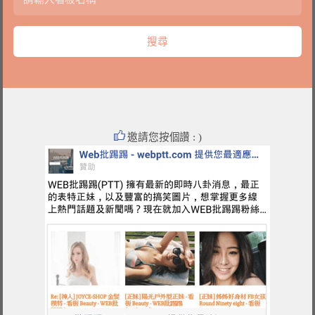
邀請您按個讚 : )