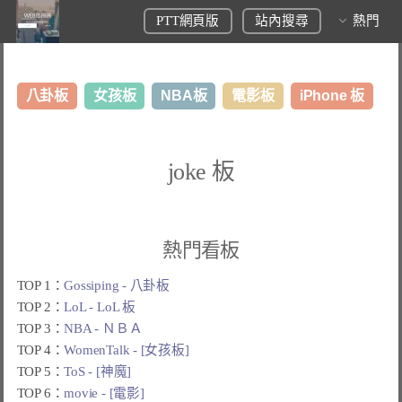
PTT網頁版
站內搜尋
熱門
八卦板
女孩板
NBA板
電影板
iPhone 板
日本旅遊板
表特板
股市板
炒房板
LoL板
joke 板
美食板
熱門看板
TOP 1：
Gossiping - 八卦板
TOP 2：
LoL - LoL 板
TOP 3：
NBA - ＮＢＡ
TOP 4：
WomenTalk - [女孩板]
TOP 5：
ToS - [神魔]
TOP 6：
movie - [電影]