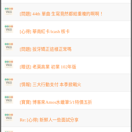
[問題] 44th 單曲 生寫竟然都給重複的啊啊！
[心得] 華南紅卡/icash 核卡
[問題] 拔牙矯正這樣正常嗎
[贈送] 老莫高業 初業 102年版
[情報] 三大行動支付 本季掀戰火
[寶寶] 博客來Amos水蠟筆5/1特價五折
Re: [心得] 新鮮人一些面試分享