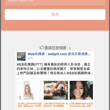
邀請您按個讚 : )