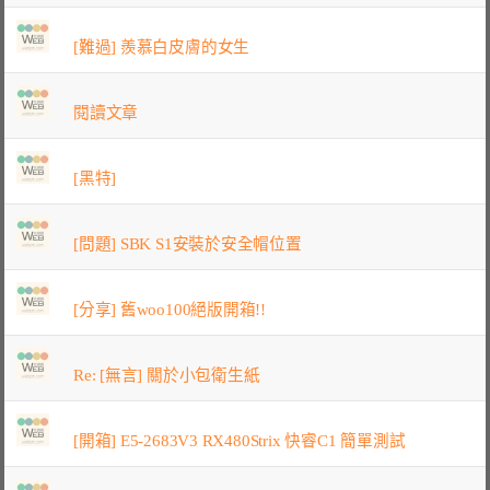
[難過] 羨慕白皮膚的女生
閱讀文章
[黑特]
[問題] SBK S1安裝於安全帽位置
[分享] 舊woo100絕版開箱!!
Re: [無言] 關於小包衛生紙
[開箱] E5-2683V3 RX480Strix 快睿C1 簡單測試