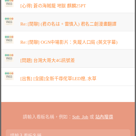
[心得] 蒼の海賊龍 地獄 麒麟25PT
Re: [閒聊] (君の名は。雷慎入) 君名二創漫畫翻譯
Re: [閒聊] OGN中場影片：失蹤人口局 (英文字幕)
[問題] 台灣大哥大4G訊號差
[出售] [全國]全新千尋侘草LED燈, 水草
請輸入看板名稱，例如：
Soft_Job
或
站內搜尋