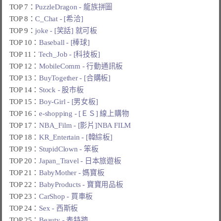
TOP 7：
PuzzleDragon - 龍族拼圖
TOP 8：
C_Chat - [希洽]
TOP 9：
joke - [笑話] 就可板
TOP 10：
Baseball - [棒球]
TOP 11：
Tech_Job - [科技板]
TOP 12：
MobileComm - 行動通訊板
TOP 13：
BuyTogether - [合購板]
TOP 14：
Stock - 股市板
TOP 15：
Boy-Girl - [男女板]
TOP 16：
e-shopping - [ＥＳ] 線上購物
TOP 17：
NBA_Film - [影片]NBA FILM
TOP 18：
KR_Entertain - [韓綜板]
TOP 19：
StupidClown - 笨板
TOP 20：
Japan_Travel - 日本旅遊板
TOP 21：
BabyMother - 媽寶板
TOP 22：
BabyProducts - 寶寶用品板
TOP 23：
CarShop - 買車板
TOP 24：
Sex - 西斯板
TOP 25：
Beauty - 表特牆