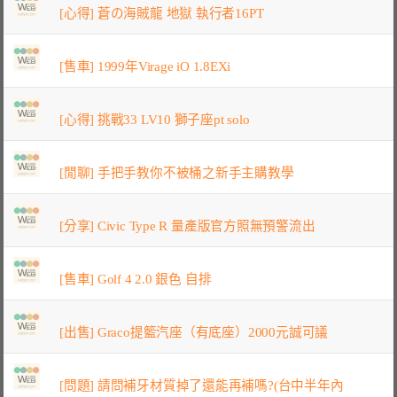
[心得] 蒼の海賊龍 地獄 執行者16PT
[售車] 1999年Virage iO 1.8EXi
[心得] 挑戰33 LV10 獅子座pt solo
[閒聊] 手把手教你不被桶之新手主購教學
[分享] Civic Type R 量產版官方照無預警流出
[售車] Golf 4 2.0 銀色 自排
[出售] Graco提籃汽座（有底座）2000元誠可議
[問題] 請問補牙材質掉了還能再補嗎?(台中半年內