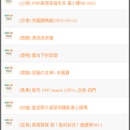
[心得] EMS高領長版毛衣.墨小樓MC1002
[分享] 丹龍隔熱紙GE55+33+22
[問題] 清洗洗衣機
[尋物] 窗台下的空間
[閒聊] 双極の女神1 木魔爵
[售車] 新竹 1997 march 1297cc 白色 四門
[討論] 能從照片感受到攝影者心情嗎
[狂賀] 賀賀賀賀 賀！島村卯月！總選舉NO.1