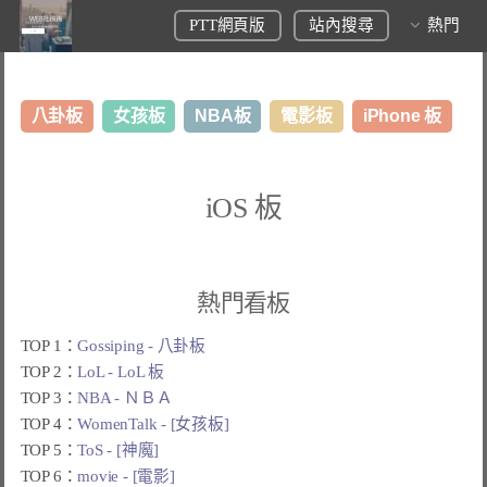
PTT網頁版
站內搜尋
熱門
八卦板
女孩板
NBA板
電影板
iPhone 板
日本旅遊板
表特板
股市板
炒房板
LoL板
iOS 板
美食板
熱門看板
TOP 1：
Gossiping - 八卦板
TOP 2：
LoL - LoL 板
TOP 3：
NBA - ＮＢＡ
TOP 4：
WomenTalk - [女孩板]
TOP 5：
ToS - [神魔]
TOP 6：
movie - [電影]